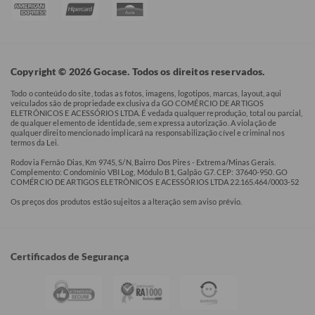
Copyright © 2026 Gocase. Todos os direitos reservados.
Todo o conteúdo do site, todas as fotos, imagens, logotipos, marcas, layout, aqui
veículados são de propriedade exclusiva da GO COMÉRCIO DE ARTIGOS
ELETRÔNICOS E ACESSÓRIOS LTDA. É vedada qualquer reprodução, total ou parcial,
de qualquer elemento de identidade, sem expressa autorização. A violação de
qualquer direito mencionado implicará na responsabilização cível e criminal nos
termos da Lei.
Rodovia Fernão Dias, Km 9745, S/N, Bairro Dos Pires - Extrema/Minas Gerais.
Complemento: Condomínio VBI Log, Módulo B1, Galpão G7. CEP: 37640-950. GO
COMÉRCIO DE ARTIGOS ELETRÔNICOS E ACESSÓRIOS LTDA 22.165.464/0003-52
Os preços dos produtos estão sujeitos a alteração sem aviso prévio.
Certificados de Segurança