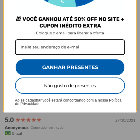
Baseado em 627 Avaliações
🎁 VOCÊ GANHOU ATÉ 50% OFF NO SITE +
79%
5 ★
493
CUPOM INÉDITO EXTRA
6%
4 ★
37
4%
3 ★
23
Coloque o email para liberar a oferta
4%
2 ★
26
7%
1 ★
48
GANHAR PRESENTES
Não gosto de presentes
Ao se cadastrar você estará concordando com a nossa
Política
de Privacidade.
27/10/2021
Anonymous
Brazil