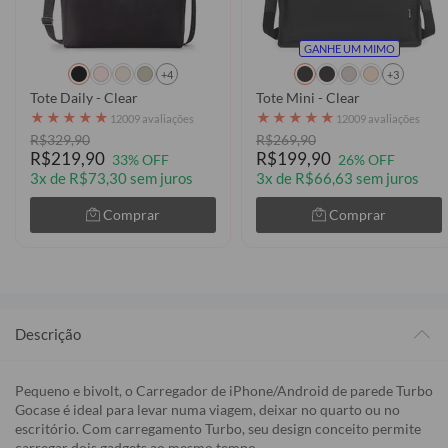
GANHE UM MIMO
+4
+3
Tote Daily - Clear
Tote Mini - Clear
★
★
★
★
★
★
★
★
★
★
12009 avaliações
12009 avaliações
R$329,90
R$269,90
R$219,90
R$199,90
33% OFF
26% OFF
3x de R$73,30 sem juros
3x de R$66,63 sem juros
Comprar
Comprar
Descrição
Pequeno e bivolt, o Carregador de iPhone/Android de parede Turbo
Gocase é ideal para levar numa viagem, deixar no quarto ou no
escritório. Com carregamento Turbo, seu design conceito permite
carregar dois gadgets ao mesmo tempo.