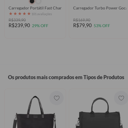
Carregador Portátil Fast Charge - Corações Flutuantes Manuscrita
★
★
★
★
★
101 avaliações
R$339,90
R$169,90
R$239,90
R$79,90
29% OFF
53% OFF
Os produtos mais comprados em Tipos de Produtos