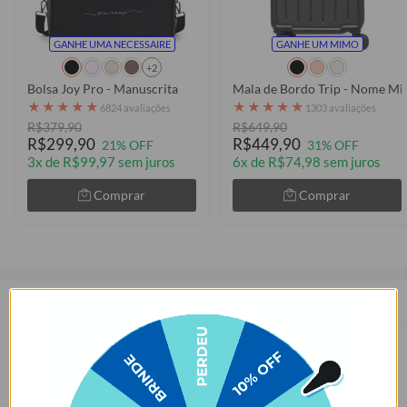
GANHE UMA NECESSAIRE
GANHE UM MIMO
+2
Bolsa Joy Pro - Manuscrita
Mala de Bordo Trip - Nome Min
★
★
★
★
★
★
★
★
★
★
6824 avaliações
1303 avaliações
R$379,90
R$649,90
R$299,90
R$449,90
21% OFF
31% OFF
3x de R$99,97 sem juros
6x de R$74,98 sem juros
Comprar
Comprar
Descrição
Pequeno e bivolt, o Carregador de iPhone/Android de parede Turbo
Gocase é ideal para levar numa viagem, deixar no quarto ou no
escritório. Com carregamento Turbo, seu design conceito permite
carregar dois gadgets ao mesmo tempo.