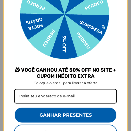
OBS: A personalização é somente em uma das faces do
carregador.
Saca só as características mais técnicas:
1 saída USB-A
1 saída USB-C (carregamento turbo)
Carregamento Rápido
Garantia: 1 ano (contra defeitos de fabricação)
🎁 VOCÊ GANHOU ATÉ 50% OFF NO SITE +
Input: AC 110/220V
CUPOM INÉDITO EXTRA
Output USB-A: DC5.0V 2.1A/2.1A
Coloque o email para liberar a oferta
Output USB-C: 18w
Nova tecnologia Smart-IC, detecta automaticamente a potência do
seu smartphone ou dispositivo, garantindo sempre a máxima
velocidade de carga.
GANHAR PRESENTES
Dimensões: 7,8 cm de largura X 6 de comprimento X 2,3 de altura