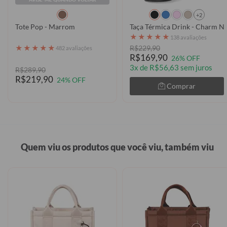
+2
Tote Pop - Marrom
Taça Térmica Drink - Ch
★
★
★
★
★
138 avaliações
★
★
★
★
★
R$229,90
482 avaliações
R$169,90
26% OFF
3x de R$56,63 sem juros
R$289,90
R$219,90
24% OFF
Comprar
Quem viu os produtos que você viu, também viu