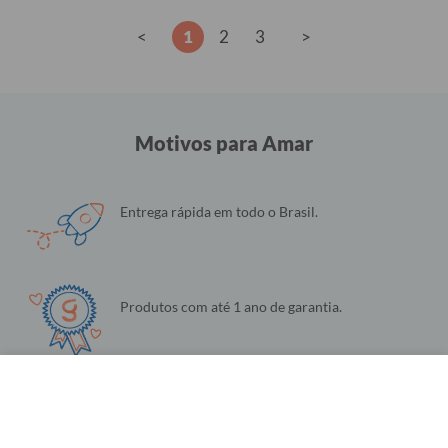
<
1
2
3
>
Motivos para Amar
Entrega rápida em todo o Brasil.
Produtos com até 1 ano de garantia.
Configurações de Cookies
Qualidade e Felicidade garantida.
Utilizamos cookies para fornecer a você a melhor experiência possível. Eles
também nos permitem analisar o comportamento do usuário para melhorar
constantemente o site para você. Saiba mais em nossa
Política de Privacidade
.