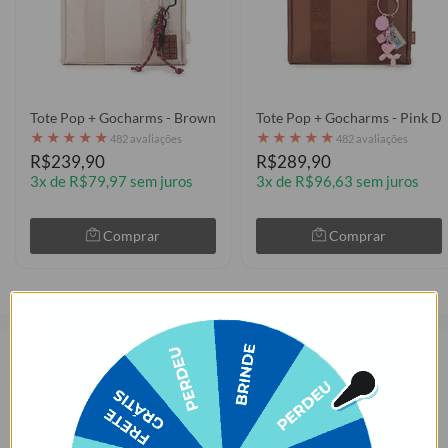
Tote Pop + Gocharms - Brown Chocolatte
Tote Pop + Gocharms - Pink D
★
★
★
★
★
★
★
★
★
★
482 avaliações
482 avaliações
R$239,90
R$289,90
3x de R$79,97 sem juros
3x de R$96,63 sem juros
Comprar
Comprar
Descrição
Pequeno e bivolt, o Carregador de iPhone/Android de parede Turbo
Gocase é ideal para levar numa viagem, deixar no quarto ou no