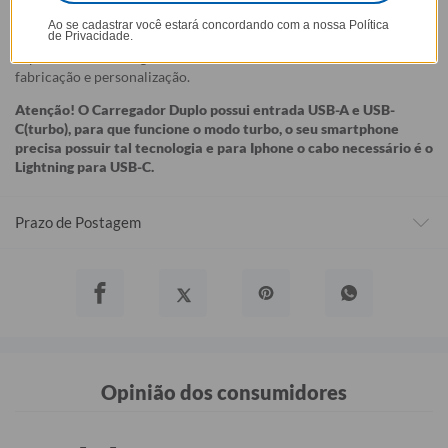
Garantia:
Ao se cadastrar você estará concordando com a nossa
Política
de Privacidade.
O produto tem uma garantia de
90 dias
contra defeitos de
fabricação e personalização.
Atenção! O Carregador Duplo possui entrada USB-A e USB-
C(turbo), para que funcione o modo turbo, o seu smartphone
precisa possuir tal tecnologia e para Iphone o cabo necessário é o
Lightning para USB-C.
Prazo de Postagem
Opinião dos consumidores