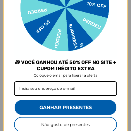
escritório. Com carregamento Turbo, seu design conceito permite
carregar dois gadgets ao mesmo tempo.
OBS: A personalização é somente em uma das faces do
carregador.
Saca só as características mais técnicas:
1 saída USB-A
1 saída USB-C (carregamento turbo)
Carregamento Rápido
🎁 VOCÊ GANHOU ATÉ 50% OFF NO SITE +
CUPOM INÉDITO EXTRA
Garantia: 1 ano (contra defeitos de fabricação)
Coloque o email para liberar a oferta
Input: AC 110/220V
Output USB-A: DC5.0V 2.1A/2.1A
Output USB-C: 18w
GANHAR PRESENTES
Nova tecnologia Smart-IC, detecta automaticamente a potência do
seu smartphone ou dispositivo, garantindo sempre a máxima
velocidade de carga.
Não gosto de presentes
Dimensões: 7,8 cm de largura X 6 de comprimento X 2,3 de altura