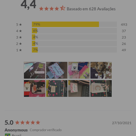
4,4
Baseado em 628 Avaliações
79%
5 ★
493
6%
4 ★
37
4%
3 ★
23
4%
2 ★
26
7%
1 ★
49
27/10/2021
Anonymous
Brazil