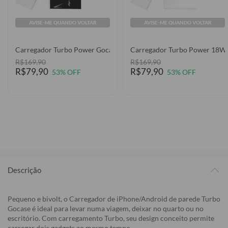
AVISE-ME QUANDO VOLTAR
AVISE-ME QUANDO VOLTAR
Carregador Turbo Power 18W G
Carregador Turbo Power Gocase - Iphone /
R$169,90
R$169,90
R$79,90
R$79,90
53% OFF
53% OFF
Descrição
Pequeno e bivolt, o Carregador de iPhone/Android de parede Turbo
Gocase é ideal para levar numa viagem, deixar no quarto ou no
escritório. Com carregamento Turbo, seu design conceito permite
carregar dois gadgets ao mesmo tempo.