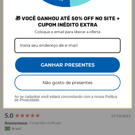
Baseado em 627 Avaliações
🎁 VOCÊ GANHOU ATÉ 50% OFF NO SITE +
79%
5 ★
493
CUPOM INÉDITO EXTRA
6%
4 ★
37
4%
3 ★
23
Coloque o email para liberar a oferta
4%
2 ★
26
7%
1 ★
48
GANHAR PRESENTES
Não gosto de presentes
Ao se cadastrar você estará concordando com a nossa
Política
de Privacidade.
27/10/2021
Anonymous
Brazil