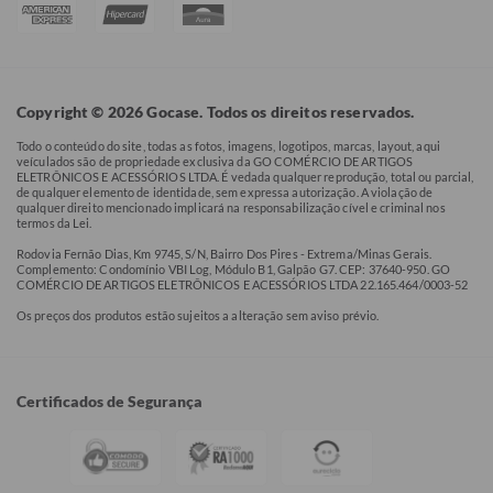
Copyright © 2026 Gocase. Todos os direitos reservados.
Todo o conteúdo do site, todas as fotos, imagens, logotipos, marcas, layout, aqui
veículados são de propriedade exclusiva da GO COMÉRCIO DE ARTIGOS
ELETRÔNICOS E ACESSÓRIOS LTDA. É vedada qualquer reprodução, total ou parcial,
de qualquer elemento de identidade, sem expressa autorização. A violação de
qualquer direito mencionado implicará na responsabilização cível e criminal nos
termos da Lei.
Rodovia Fernão Dias, Km 9745, S/N, Bairro Dos Pires - Extrema/Minas Gerais.
Complemento: Condomínio VBI Log, Módulo B1, Galpão G7. CEP: 37640-950. GO
COMÉRCIO DE ARTIGOS ELETRÔNICOS E ACESSÓRIOS LTDA 22.165.464/0003-52
Os preços dos produtos estão sujeitos a alteração sem aviso prévio.
Certificados de Segurança