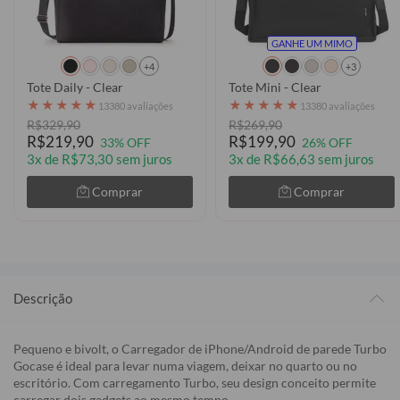
GANHE UM MIMO
+4
+3
Tote Daily - Clear
Tote Mini - Clear
★
★
★
★
★
★
★
★
★
★
13380 avaliações
13380 avaliações
R$329,90
R$269,90
R$219,90
R$199,90
33% OFF
26% OFF
3x de R$73,30 sem juros
3x de R$66,63 sem juros
Comprar
Comprar
Descrição
Pequeno e bivolt, o Carregador de iPhone/Android de parede Turbo
Gocase é ideal para levar numa viagem, deixar no quarto ou no
escritório. Com carregamento Turbo, seu design conceito permite
carregar dois gadgets ao mesmo tempo.