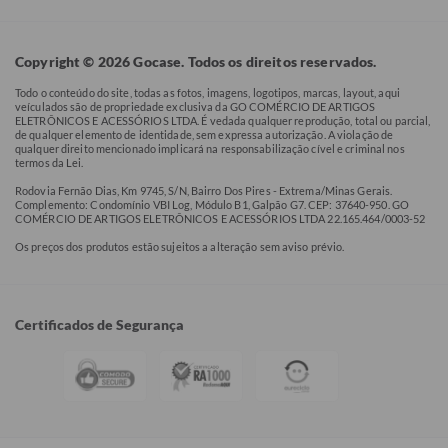
Copyright © 2026 Gocase. Todos os direitos reservados.
Todo o conteúdo do site, todas as fotos, imagens, logotipos, marcas, layout, aqui
veículados são de propriedade exclusiva da GO COMÉRCIO DE ARTIGOS
ELETRÔNICOS E ACESSÓRIOS LTDA. É vedada qualquer reprodução, total ou parcial,
de qualquer elemento de identidade, sem expressa autorização. A violação de
qualquer direito mencionado implicará na responsabilização cível e criminal nos
termos da Lei.
Rodovia Fernão Dias, Km 9745, S/N, Bairro Dos Pires - Extrema/Minas Gerais.
Complemento: Condomínio VBI Log, Módulo B1, Galpão G7. CEP: 37640-950. GO
COMÉRCIO DE ARTIGOS ELETRÔNICOS E ACESSÓRIOS LTDA 22.165.464/0003-52
Os preços dos produtos estão sujeitos a alteração sem aviso prévio.
Certificados de Segurança