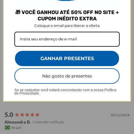
Baseado em 628 Avaliações
🎁 VOCÊ GANHOU ATÉ 50% OFF NO SITE +
CUPOM INÉDITO EXTRA
79%
5 ★
494
6%
4 ★
37
Coloque o email para liberar a oferta
4%
3 ★
23
4%
2 ★
26
7%
1 ★
48
GANHAR PRESENTES
Não gosto de presentes
Ao se cadastrar você estará concordando com a nossa
Política
de Privacidade.
30/11/2024
Alessandra B.
Brazil