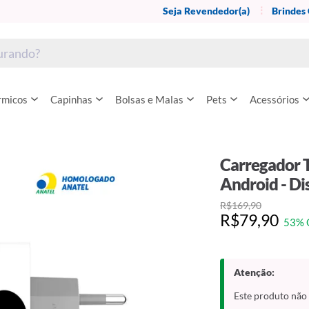
Seja Revendedor(a)
Brindes
rmicos
Capinhas
Bolsas e Malas
Pets
Acessórios
Carregador T
Android - Di
R$169,90
R$79,90
53% 
Atenção:
Este produto não