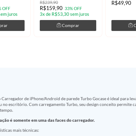
R$239,90
R$49,90
R$159,90
% OFF
33% OFF
sem juros
3x de R$53,30 sem juros
prar
Comprar
o Carregador de iPhone/Android de parede Turbo Gocase é ideal para le
u no escritório. Com carregamento Turbo, seu design conceito permite c
 tempo.
ação é somente em uma das faces do carregador.
ísticas mais técnicas: