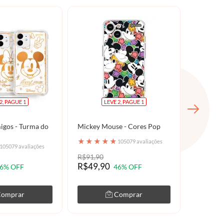
2, PAGUE 1
LEVE 2, PAGUE 1
igos - Turma do
Mickey Mouse - Cores Pop
Disney - 
Mágico
★
★
★
★
★
105079 avaliações
★
★
★
105079 avaliações
R$91,90
R$91,90
R$49,90
R$49,9
6% OFF
46% OFF
Comprar
Comprar