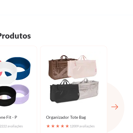
Produtos
GANH
one Fit - P
Organizador Tote Bag
Bolsa Jo
★
★
★
★
★
★
★
★
2222 avaliações
12009 avaliações