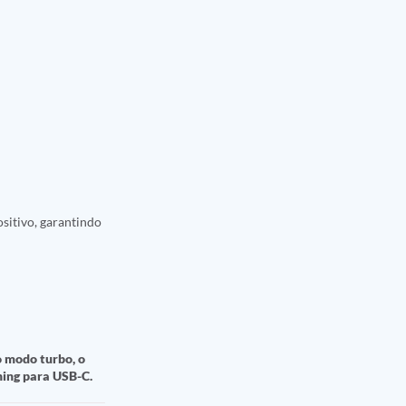
sitivo, garantindo
 modo turbo, o
ning para USB-C.