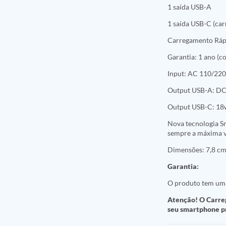
1 saída USB-A
1 saída USB-C (ca
Carregamento Ráp
Garantia: 1 ano (c
Input: AC 110/22
Output USB-A: DC
Output USB-C: 18
Nova tecnologia Sm
sempre a máxima v
Dimensões: 7,8 cm 
Garantia:
O produto tem uma
Atenção! O Carreg
seu smartphone pr