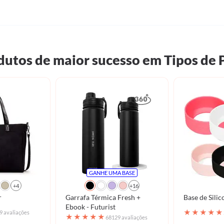
dutos de maior sucesso em Tipos de 
GANHE UMA BASE
+4
+16
r
Garrafa Térmica Fresh +
Base de Silic
Ebook - Futurist
★
★
★
★
★
9 avaliações
★
★
★
★
★
68129 avaliações