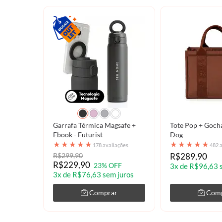
Garrafa Térmica Magsafe +
Tote Pop + Goch
Ebook - Futurist
Dog
★
★
★
★
★
★
★
★
★
★
178 avaliações
482 
R$299,90
R$289,90
R$229,90
23% OFF
3x de R$96,63 
3x de R$76,63 sem juros
Comprar
Com