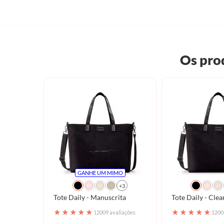
Os pro
GANHE UM MIMO
+3
Tote Daily - Manuscrita
Tote Daily - Clea
★
★
★
★
★
★
★
★
★
★
12009 avaliações
1200