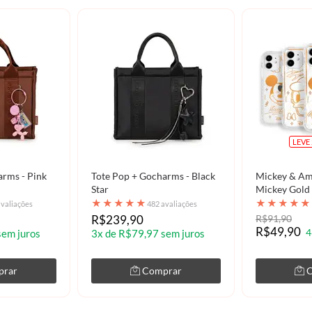
LEVE 
arms - Pink
Tote Pop + Gocharms - Black
Mickey & Am
Star
Mickey Gold
★
★
★
★
★
★
★
★
★
★
avaliações
482 avaliações
R$239,90
R$91,90
R$49,90
4
sem juros
3x de R$79,97 sem juros
prar
Comprar