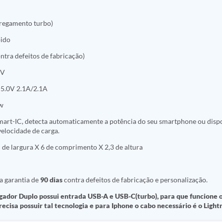
rregamento turbo)
ido
ontra defeitos de fabricação)
0V
5.0V 2.1A/2.1A
w
art-IC, detecta automaticamente a potência do seu smartphone ou dispo
elocidade de carga.
de largura X 6 de comprimento X 2,3 de altura
 garantia de
90 dias
contra defeitos de fabricação e personalização.
ador Duplo possui entrada USB-A e USB-C(turbo), para que funcione o
ecisa possuir tal tecnologia e para Iphone o cabo necessário é o Light