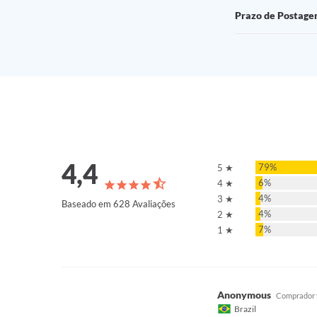
Prazo de Postag
4,4
79%
5 ★
6%
4 ★
4%
3 ★
Baseado em 628 Avaliações
4%
2 ★
7%
1 ★
Anonymous
Brazil