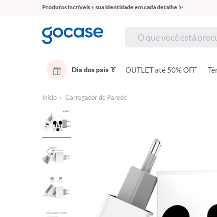
Produtos incríveis + sua identidade em cada detalhe ✨
Dia dos pais 👔
OUTLET até 50% OFF
Té
Início
Carregador de Parede