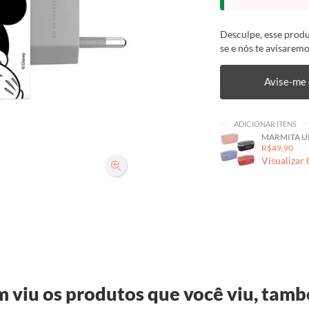
Desculpe, esse produ
se e nós te avisaremo
Avise-me 
ADICIONAR ITENS
MARMITA U
R$49,90
Visualizar
 viu os produtos que você viu, tamb