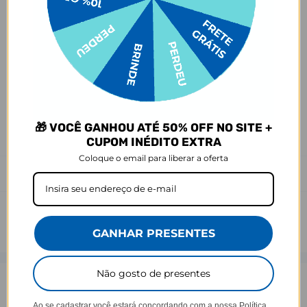
- Demais defeitos de fábrica: 3 meses.
Ei, atenção aí!
Antes de garantir seu acessório, dá uma conferida no modelo do
seu celular! Os modelos 5G geralmente têm telas maiores que as
outras versões, então certifique-se de que o seu escolhido vai
encaixar direitinho. Fique de olho e escolha certinho para tudo
combinar com seu smartphone! 😎📱
*Imagens meramente ilustrativas, o produto final pode sofrer uma
🎁 VOCÊ GANHOU ATÉ 50% OFF NO SITE +
leve variação de cor/tonalidade.
CUPOM INÉDITO EXTRA
Coloque o email para liberar a oferta
Prazo de Postagem
GANHAR PRESENTES
Não gosto de presentes
Opinião dos consumidores
Ao se cadastrar você estará concordando com a nossa
Política