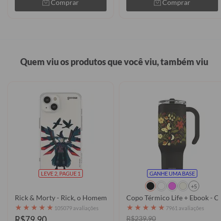
Comprar
Comprar
Quem viu os produtos que você viu, também viu
LEVE 2, PAGUE 1
GANHE UMA BASE
+5
Rick & Morty - Rick, o Homem Corvo
Copo Térmico Life + Ebook - 
★
★
★
★
★
★
★
★
★
★
105079 avaliações
7961 avaliações
R$79,90
R$239,90