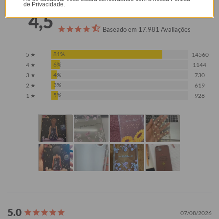
de Privacidade.
4,5
Baseado em 17.981 Avaliações
81%
5 ★
14560
6%
4 ★
1144
4%
3 ★
730
3%
2 ★
619
5%
1 ★
928
07/08/2026