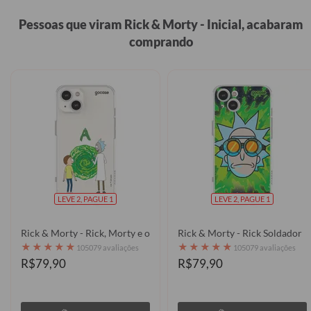
Pessoas que viram Rick & Morty - Inicial, acabaram
comprando
LEVE 2, PAGUE 1
LEVE 2, PAGUE 1
Rick & Morty - Rick, Morty e o Portal Dimensional
Rick & Morty - Rick Soldador
★
★
★
★
★
★
★
★
★
★
105079 avaliações
105079 avaliações
R$79,90
R$79,90