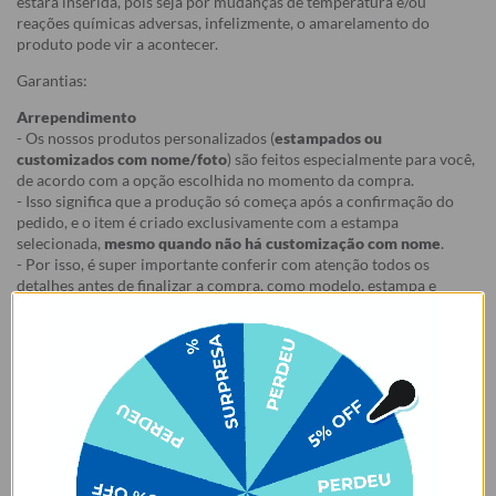
estará inserida, pois seja por mudanças de temperatura e/ou
reações químicas adversas, infelizmente, o amarelamento do
produto pode vir a acontecer.
Garantias:
Arrependimento
- Os nossos produtos personalizados (
estampados ou
customizados com nome/foto
) são feitos especialmente para você,
de acordo com a opção escolhida no momento da compra.
- Isso significa que a produção só começa após a confirmação do
pedido, e o item é criado exclusivamente com a estampa
selecionada,
mesmo quando não há customização com nome
.
- Por isso, é super importante conferir com atenção todos os
detalhes antes de finalizar a compra, como modelo, estampa e
variações escolhidas.
- Após o início da produção,
não é possível realizar
cancelamentos ou alterações
, pois o produto não pode retornar
ao estoque.
Defeito
- Descascamento: 6 meses;
- Amarelamento: 6 meses;