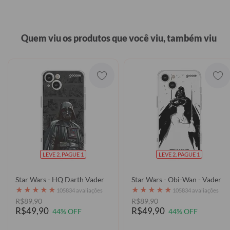
Quem viu os produtos que você viu, também viu
LEVE 2, PAGUE 1
LEVE 2, PAGUE 1
Star Wars - HQ Darth Vader
Star Wars - Obi-Wan - Vader
★
★
★
★
★
★
★
★
★
★
105834 avaliações
105834 avaliações
R$89,90
R$89,90
R$49,90
R$49,90
44% OFF
44% OFF