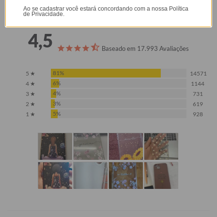
Opinião dos consumidores
Ao se cadastrar você estará concordando com a nossa
Política
de Privacidade.
4,5
Baseado em 17.993 Avaliações
81%
5 ★
14571
6%
4 ★
1144
4%
3 ★
731
3%
2 ★
619
5%
1 ★
928