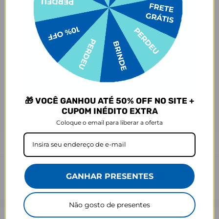
- Amarelamento: 6 meses;
- Demais defeitos de fábrica: 3 meses.
Ei, atenção aí!
Antes de garantir seu acessório, dá uma conferida no modelo do
seu celular! Os modelos 5G geralmente têm telas maiores que as
outras versões, então certifique-se de que o seu escolhido vai
encaixar direitinho. Fique de olho e escolha certinho para tudo
combinar com seu smartphone! 😎📱
🎁 VOCÊ GANHOU ATÉ 50% OFF NO SITE +
*Imagens meramente ilustrativas, o produto final pode sofrer uma
CUPOM INÉDITO EXTRA
leve variação de cor/tonalidade.
Coloque o email para liberar a oferta
Prazo de Postagem
GANHAR PRESENTES
Não gosto de presentes