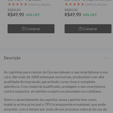
★
★
★
★
★
★
★
★
★
★
105834 avaliações
105834 avaliações
R$89,90
R$89,90
R$49,90
R$49,90
44% OFF
44% OFF
Comprar
Comprar
Descrição
As capinhas para celular da Gocase deixam o seu smartphone a sua
cara. São mais de 1000 estampas exclusivas, produzidas com alta
qualidade de impressão, garantindo cores vivas e completa
aderência. Com material qualificado, protegem o seu smartphone
contra impactos, arranhões e sujeira ocasionados no cotidiano.
Sobre o amarelamento da capinha, nossa capinha tem como
matéria-prima principal o TPU transparente e maleável, que pode
amarelar com o tempo por meio de um processo natural de uso do