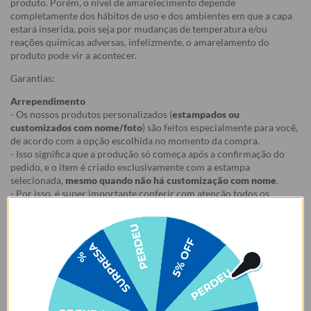
produto. Porém, o nível de amarelecimento depende
completamente dos hábitos de uso e dos ambientes em que a capa
estará inserida, pois seja por mudanças de temperatura e/ou
reações químicas adversas, infelizmente, o amarelamento do
produto pode vir a acontecer.
Garantias:
Arrependimento
- Os nossos produtos personalizados (
estampados ou
customizados com nome/foto
) são feitos especialmente para você,
de acordo com a opção escolhida no momento da compra.
- Isso significa que a produção só começa após a confirmação do
pedido, e o item é criado exclusivamente com a estampa
selecionada,
mesmo quando não há customização com nome
.
- Por isso, é super importante conferir com atenção todos os
detalhes antes de finalizar a compra, como modelo, estampa e
variações escolhidas.
- Após o início da produção,
não é possível realizar
cancelamentos ou alterações
, pois o produto não pode retornar
ao estoque.
Defeito
- Descascamento: 6 meses;