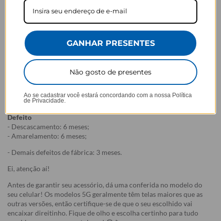
customizados com nome/foto
) são feitos especialmente para você,
de acordo com a opção escolhida no momento da compra.
- Isso significa que a produção só começa após a confirmação do
pedido, e o item é criado exclusivamente com a estampa
selecionada,
mesmo quando não há customização com nome
.
GANHAR PRESENTES
- Por isso, é super importante conferir com atenção todos os
detalhes antes de finalizar a compra, como modelo, estampa e
variações escolhidas.
Não gosto de presentes
- Após o início da produção,
não é possível realizar
cancelamentos ou alterações
, pois o produto não pode retornar
Ao se cadastrar você estará concordando com a nossa
Política
ao estoque.
de Privacidade.
Defeito
- Descascamento: 6 meses;
- Amarelamento: 6 meses;
- Demais defeitos de fábrica: 3 meses.
Ei, atenção aí!
Antes de garantir seu acessório, dá uma conferida no modelo do
seu celular! Os modelos 5G geralmente têm telas maiores que as
outras versões, então certifique-se de que o seu escolhido vai
encaixar direitinho. Fique de olho e escolha certinho para tudo