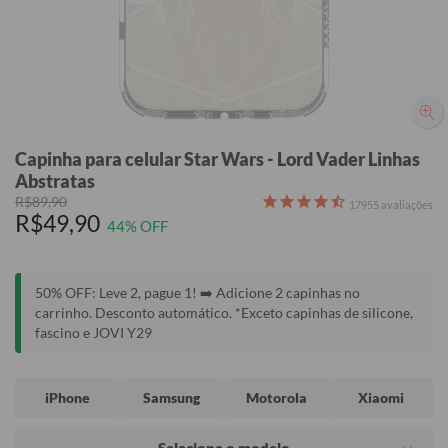
Capinha para celular Star Wars - Lord Vader Linhas
Abstratas
R$89,90
17955
avaliações
R$49,90
44% OFF
50% OFF: Leve 2, pague 1! ➡️ Adicione 2 capinhas no
carrinho. Desconto automático. *Exceto capinhas de silicone,
fascino e JOVI Y29
iPhone
Samsung
Motorola
Xiaomi