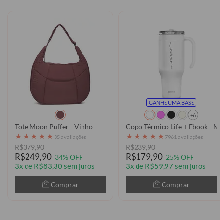
GANHE UMA BASE
+6
Tote Moon Puffer - Vinho
Copo Térmico Life + Ebook - M
★
★
★
★
★
★
★
★
★
★
35 avaliações
7961 avaliações
R$379,90
R$239,90
R$249,90
R$179,90
34% OFF
25% OFF
3x de R$83,30 sem juros
3x de R$59,97 sem juros
Comprar
Comprar