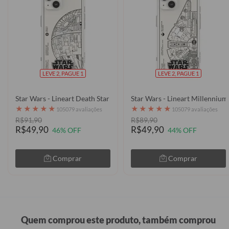
LEVE 2, PAGUE 1
LEVE 2, PAGUE 1
Star Wars - Lineart Death Star
Star Wars - Lineart Millennium
★
★
★
★
★
★
★
★
★
★
105079 avaliações
105079 avaliações
R$91,90
R$89,90
R$49,90
R$49,90
46% OFF
44% OFF
Comprar
Comprar
Quem comprou este produto, também comprou