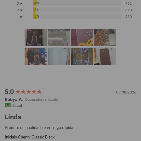
4%
3 ★
731
3%
2 ★
618
5%
1 ★
930
05/08/2026
Rubya A.
Brazil
Linda
Produto de qualidade e entrega rápida
Iniciais Cherry Classic Black