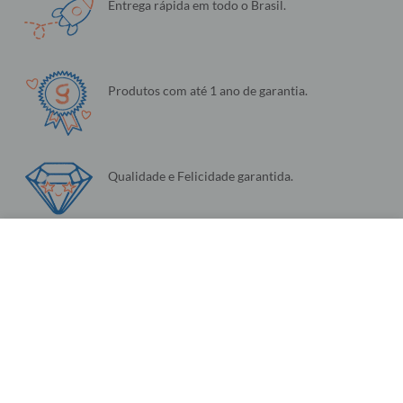
Entrega rápida em todo o Brasil.
Produtos com até 1 ano de garantia.
Qualidade e Felicidade garantida.
Configurações de Cookies
Produtos únicos e personalizados: a sua cara.
Utilizamos cookies para fornecer a você a melhor experiência possível. Eles
também nos permitem analisar o comportamento do usuário para melhorar
constantemente o site para você. Saiba mais em nossa
Política de Privacidade
.
Continuar e Fechar
Nós enviamos e-mails incríveis.