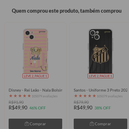
Quem comprou este produto, também comprou
LEVE 2, PAGUE 1
LEVE 2, PAGUE 1
Disney - Rei Leão - Nala Bolsinho
Santos - Uniforme 3 Preto 202
★
★
★
★
★
★
★
★
★
★
105079 avaliações
105079 avaliações
R$91,90
R$79,90
R$49,90
R$49,90
46% OFF
38% OFF
Comprar
Comprar