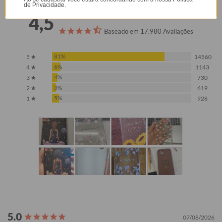
de Privacidade.
4,5
Baseado em 17.980 Avaliações
81%
5 ★
14560
6%
4 ★
1143
4%
3 ★
730
3%
2 ★
619
5%
1 ★
928
07/08/2026