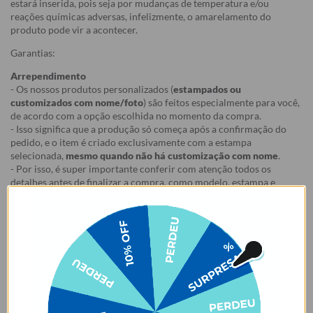
estará inserida, pois seja por mudanças de temperatura e/ou
reações químicas adversas, infelizmente, o amarelamento do
produto pode vir a acontecer.
Garantias:
Arrependimento
- Os nossos produtos personalizados (
estampados ou
customizados com nome/foto
) são feitos especialmente para você,
de acordo com a opção escolhida no momento da compra.
- Isso significa que a produção só começa após a confirmação do
pedido, e o item é criado exclusivamente com a estampa
selecionada,
mesmo quando não há customização com nome
.
- Por isso, é super importante conferir com atenção todos os
detalhes antes de finalizar a compra, como modelo, estampa e
variações escolhidas.
- Após o início da produção,
não é possível realizar
cancelamentos ou alterações
, pois o produto não pode retornar
ao estoque.
Defeito
- Descascamento: 6 meses;
- Amarelamento: 6 meses;