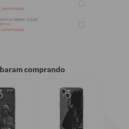
 Customização
RMICA URBAN - CLEAR
$59,90
 Customização
acabaram comprando