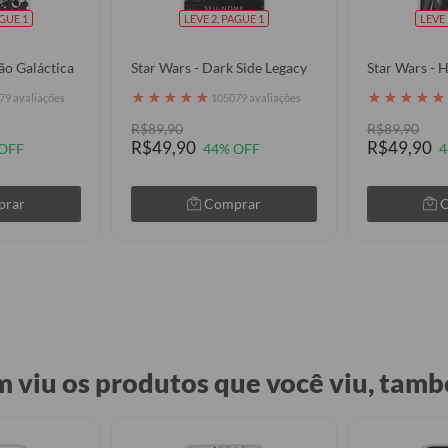
AGUE 1
LEVE 2, PAGUE 1
LEVE 
ão Galáctica
Star Wars - Dark Side Legacy
Star Wars - 
★
★
★
★
★
★
★
★
★
★
79 avaliações
105079 avaliações
R$89,90
R$89,90
R$49,90
R$49,90
OFF
44% OFF
4
prar
Comprar
 viu os produtos que você viu, tamb