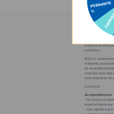
Descrição
As capinhas para c
exclusivas, produz
material qualifica
cotidiano.
Sobre o amarelame
maleável, que pod
de amarelecimento
inserida, pois sej
amarelamento do p
Garantias:
Arrependimento
- Os nossos produt
especialmente par
- Isso significa q
a estampa selecio