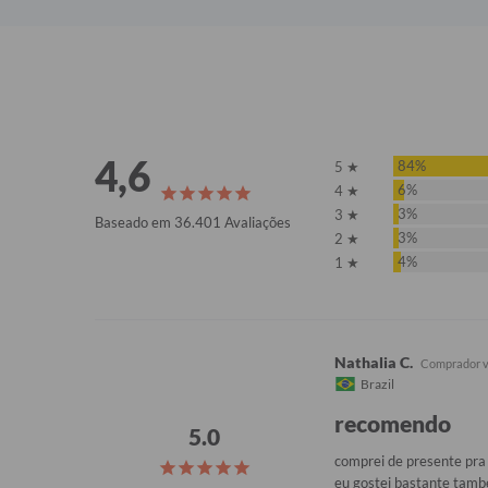
4,6
84%
5 ★
6%
4 ★
3%
3 ★
Baseado em 36.401 Avaliações
3%
2 ★
4%
1 ★
Nathalia C.
Brazil
recomendo
comprei de presente pra 
eu gostei bastante també