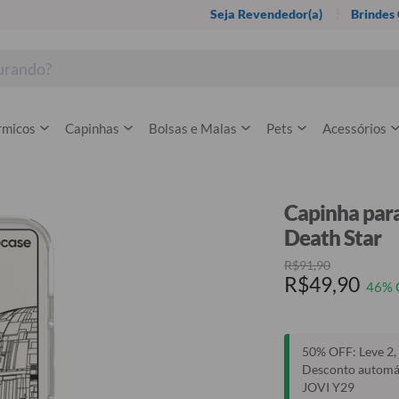
Seja Revendedor(a)
Brindes
rmicos
Capinhas
Bolsas e Malas
Pets
Acessórios
Capinha para
Death Star
R$91,90
R$49,90
46% 
50% OFF: Leve 2, 
Desconto automáti
JOVI Y29