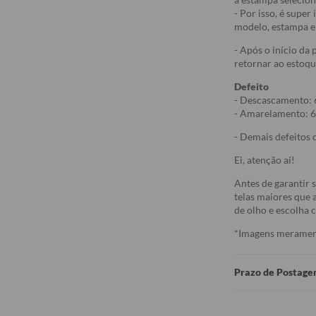
- Por isso, é supe
modelo, estampa e 
- Após o início da
retornar ao estoqu
Defeito
- Descascamento: 
- Amarelamento: 6
- Demais defeitos d
Ei, atenção aí!
Antes de garantir 
telas maiores que a
de olho e escolha
*Imagens meramente
Prazo de Postag