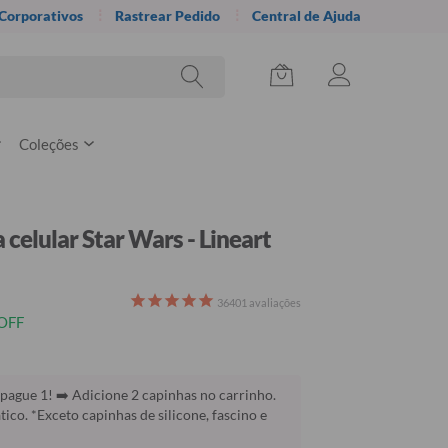
 Corporativos
Rastrear Pedido
Central de Ajuda
Coleções
 celular Star Wars - Lineart
36401
avaliações
OFF
pague 1! ➡️ Adicione 2 capinhas no carrinho.
co. *Exceto capinhas de silicone, fascino e