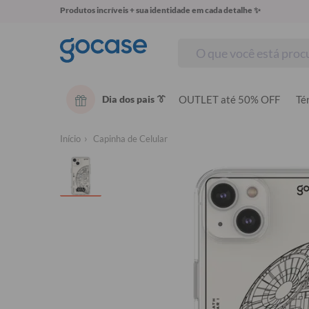
Produtos incríveis + sua identidade em cada detalhe ✨
Dia dos pais 👔
OUTLET até 50% OFF
Té
Início
Capinha de Celular