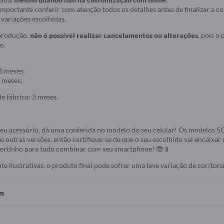
r importante conferir com atenção todos os detalhes antes de finalizar a 
variações escolhidas.
 produção,
não é possível realizar cancelamentos ou alterações
, pois o
e.
6 meses;
 meses;
e fábrica: 3 meses.
seu acessório, dá uma conferida no modelo do seu celular! Os modelos 
s outras versões, então certifique-se de que o seu escolhido vai encaixar 
 certinho para tudo combinar com seu smartphone! 😎📱
 ilustrativas, o produto final pode sofrer uma leve variação de cor/tona
em