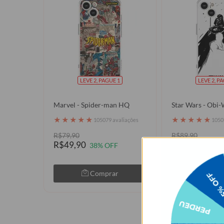
LEVE 2, PAGUE 1
LEVE 2, P
Marvel - Spider-man HQ
Star Wars - Obi-
★
★
★
★
★
★
★
★
★
★
105079 avaliações
1050
R$79,90
R$89,90
R$49,90
R$49,90
38% OFF
44% 
Comprar
Com