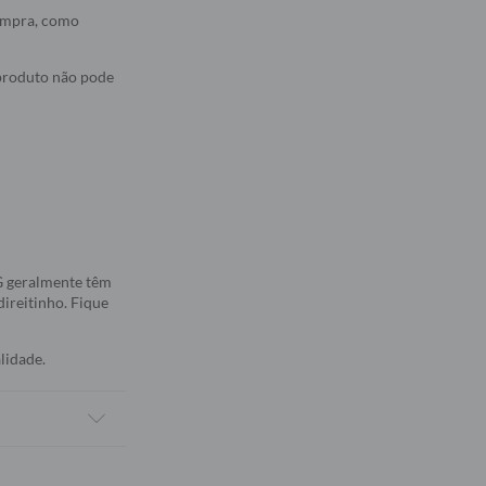
compra, como
 produto não pode
5G geralmente têm
direitinho. Fique
lidade.