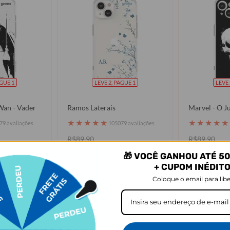
AGUE 1
LEVE 2, PAGUE 1
LEVE 
Wan - Vader
Ramos Laterais
Marvel - O Ju
★
★
★
★
★
★
★
★
★
★
79 avaliações
105079 avaliações
R$89,90
R$89,90
R$49,90
R$49,90
OFF
44% OFF
4
🎁 VOCÊ GANHOU ATÉ 50
+ CUPOM INÉDIT
prar
Comprar
Coloque o email para libe