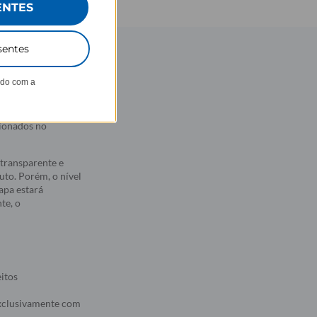
ENTES
sentes
ndo com a
 estampas
 aderência. Com
sionados no
transparente e
to. Porém, o nível
apa estará
te, o
eitos
 exclusivamente com