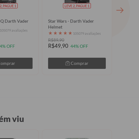
2, PAGUE 1
LEVE 2, PAGUE 1
HQ Darth Vader
Star Wars - Darth Vader
Clear Lo
Helmet
★
★
★
105079 avaliações
★
★
★
★
★
105079 avaliações
R$89,90
R$79,9
R$49,90
4% OFF
44% OFF
Comprar
Comprar
ém viu