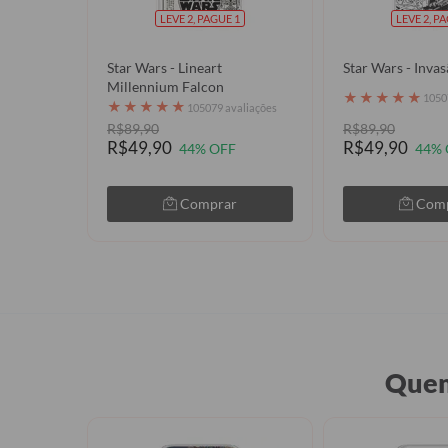
LEVE 2, PAGUE 1
LEVE 2, P
Star Wars - Lineart
Star Wars - Invas
Millennium Falcon
★
★
★
★
★
1050
★
★
★
★
★
105079 avaliações
R$89,90
R$89,90
R$49,90
R$49,90
44% OFF
44% 
Comprar
Com
Quem