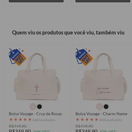
Quem viu os produtos que você viu, também viu
Bolsa Voyage - Cruz de Rosas
Bolsa Voyage - Charm Name
★
★
★
★
★
★
★
★
★
★
6260 avaliações
6260 avaliações
R$449,90
R$449,90
R$349,90
R$349,90