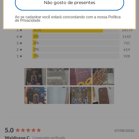
Não gosto de presentes
4,5
Baseado em 18.002 Avaliações
Ao se cadastrar você estará concordando com a nossa
Política
de Privacidade.
81%
5 ★
14579
6%
4 ★
1145
4%
3 ★
731
3%
2 ★
619
5%
1 ★
928
07/08/2026
Waldirene C.