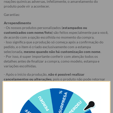
reações químicas adversas, infelizmente, o amarelamento do
produto pode vir a acontecer.
Garantias:
Arrependimento
- Os nossos produtos personalizados (
estampados ou
customizados com nome/foto
) são feitos especialmente para você,
de acordo com a opção escolhida no momento da compra.
- Isso significa que a produção só começa após a confirmação do
pedido, e o item é criado exclusivamente com a estampa
selecionada,
mesmo quando não há customização com nome
.
- Por isso, é super importante conferir com atenção todos os
detalhes antes de finalizar a compra, como modelo, estampa e
variações escolhidas.
- Após o início da produção,
não é possível realizar
cancelamentos ou alterações
, pois o produto não pode retornar
ao estoque.
Defeito
- Descascamento: 6 meses;
- Amarelamento: 6 meses;
- Demais defeitos de fábrica: 3 meses.