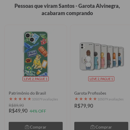
Pessoas que viram Santos - Garota Alvinegra,
acabaram comprando
LEVE 2, PAGUE 1
LEVE 2, PAGUE 1
Patrimônio do Brasil
Garota Profissões
★
★
★
★
★
★
★
★
★
★
105079 avaliações
105079 avaliações
R$89,90
R$79,90
R$49,90
44% OFF
Comprar
Comprar