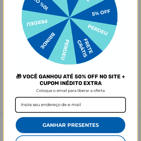
Ei, atenção aí!
Antes de garantir seu acessório, dá uma conferida no modelo do
seu celular! Os modelos 5G geralmente têm telas maiores que as
outras versões, então certifique-se de que o seu escolhido vai
encaixar direitinho. Fique de olho e escolha certinho para tudo
combinar com seu smartphone! 😎📱
*Imagens meramente ilustrativas, o produto final pode sofrer uma
leve variação de cor/tonalidade.
Prazo de Postagem
🎁 VOCÊ GANHOU ATÉ 50% OFF NO SITE +
CUPOM INÉDITO EXTRA
Coloque o email para liberar a oferta
GANHAR PRESENTES
Opinião dos consumidores