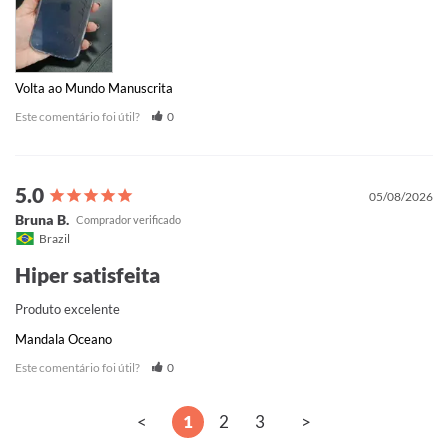
Volta ao Mundo Manuscrita
Este comentário foi útil?
0
05/08/2026
Bruna B.
Brazil
Hiper satisfeita
Produto excelente
Mandala Oceano
Este comentário foi útil?
0
<
1
2
3
>