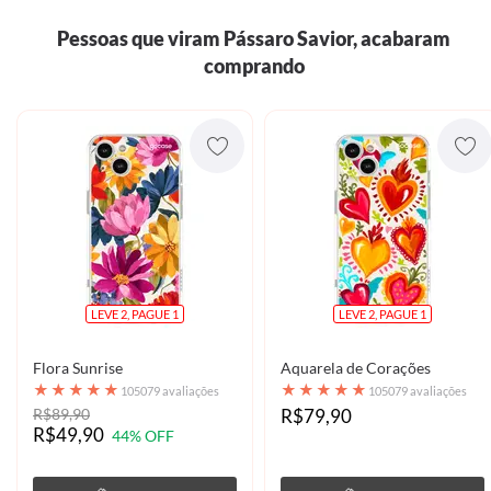
Pessoas que viram Pássaro Savior, acabaram
comprando
LEVE 2, PAGUE 1
LEVE 2, PAGUE 1
Flora Sunrise
Aquarela de Corações
★
★
★
★
★
★
★
★
★
★
105079 avaliações
105079 avaliações
R$89,90
R$79,90
R$49,90
44% OFF