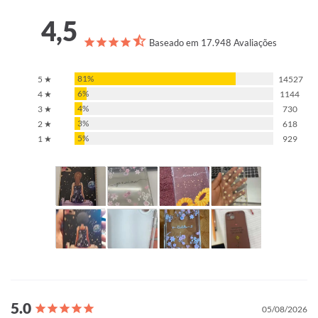
4,5
Baseado em 17.948 Avaliações
81%
5 ★
14527
6%
4 ★
1144
4%
3 ★
730
3%
2 ★
618
5%
1 ★
929
05/08/2026