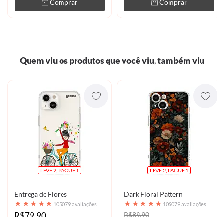
Comprar
Comprar
Quem viu os produtos que você viu, também viu
LEVE 2, PAGUE 1
LEVE 2, PAGUE 1
Entrega de Flores
Dark Floral Pattern
★
★
★
★
★
★
★
★
★
★
105079 avaliações
105079 avaliações
R$79,90
R$89,90