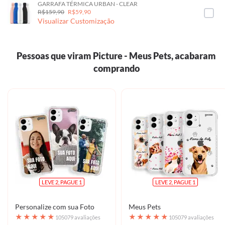
GARRAFA TÉRMICA URBAN - CLEAR
R$159,90
R$59,90
Visualizar Customização
Pessoas que viram Picture - Meus Pets, acabaram
comprando
LEVE 2, PAGUE 1
LEVE 2, PAGUE 1
Personalize com sua Foto
Meus Pets
★
★
★
★
★
★
★
★
★
★
105079 avaliações
105079 avaliações