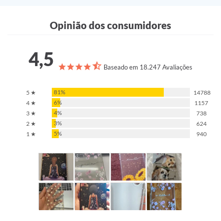
Opinião dos consumidores
GANHAR PRESENTES
4,5
Não gosto de presentes
Baseado em 18.247 Avaliações
Ao se cadastrar você estará concordando com a nossa
Política
81%
5 ★
14788
de Privacidade.
6%
4 ★
1157
4%
3 ★
738
3%
2 ★
624
5%
1 ★
940