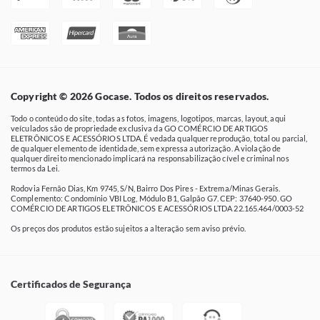
Copyright © 2026 Gocase. Todos os direitos reservados.
Todo o conteúdo do site, todas as fotos, imagens, logotipos, marcas, layout, aqui
veículados são de propriedade exclusiva da GO COMÉRCIO DE ARTIGOS
ELETRÔNICOS E ACESSÓRIOS LTDA. É vedada qualquer reprodução, total ou parcial,
de qualquer elemento de identidade, sem expressa autorização. A violação de
qualquer direito mencionado implicará na responsabilização cível e criminal nos
termos da Lei.
Rodovia Fernão Dias, Km 9745, S/N, Bairro Dos Pires - Extrema/Minas Gerais.
Complemento: Condomínio VBI Log, Módulo B1, Galpão G7. CEP: 37640-950. GO
COMÉRCIO DE ARTIGOS ELETRÔNICOS E ACESSÓRIOS LTDA 22.165.464/0003-52
Os preços dos produtos estão sujeitos a alteração sem aviso prévio.
Certificados de Segurança