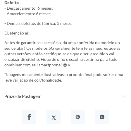
Defeito
- Descascamento: 6 meses;
- Amarelamento: 6 meses;
- Demais defeitos de fábrica: 3 meses.
Ei, atenção aí!
Antes de garantir seu acessório, dá uma conferida no modelo do
seu celular! Os modelos 5G geralmente têm telas maiores que as
outras versões, então certifique-se de que o seu escolhido vai
encaixar direitinho. Fique de olho e escolha certinho para tudo
combinar com seu smartphone! 😎📱
*Imagens meramente ilustrativas, o produto final pode sofrer uma
leve variação de cor/tonalidade.
Prazo de Postagem
🎁 VOCÊ GANHOU ATÉ 50% OFF NO SITE +
CUPOM INÉDITO EXTRA
Coloque o email para liberar a oferta