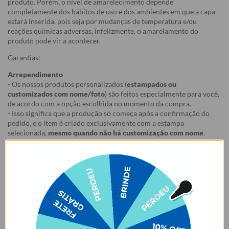
produto. Porém, o nível de amarelecimento depende
completamente dos hábitos de uso e dos ambientes em que a capa
estará inserida, pois seja por mudanças de temperatura e/ou
reações químicas adversas, infelizmente, o amarelamento do
produto pode vir a acontecer.
Garantias:
Arrependimento
- Os nossos produtos personalizados (
estampados ou
customizados com nome/foto
) são feitos especialmente para você,
de acordo com a opção escolhida no momento da compra.
- Isso significa que a produção só começa após a confirmação do
pedido, e o item é criado exclusivamente com a estampa
selecionada,
mesmo quando não há customização com nome
.
- Por isso, é super importante conferir com atenção todos os
detalhes antes de finalizar a compra, como modelo, estampa e
variações escolhidas.
- Após o início da produção,
não é possível realizar
cancelamentos ou alterações
, pois o produto não pode retornar
ao estoque.
Defeito
- Descascamento: 6 meses;