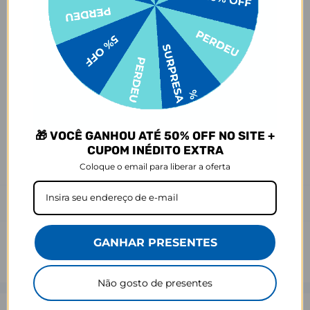
- Amarelamento: 6 meses;
- Demais defeitos de fábrica: 3 meses.
Ei, atenção aí!
Antes de garantir seu acessório, dá uma conferida no modelo do
seu celular! Os modelos 5G geralmente têm telas maiores que as
outras versões, então certifique-se de que o seu escolhido vai
encaixar direitinho. Fique de olho e escolha certinho para tudo
combinar com seu smartphone! 😎📱
🎁 VOCÊ GANHOU ATÉ 50% OFF NO SITE +
CUPOM INÉDITO EXTRA
*Imagens meramente ilustrativas, o produto final pode sofrer uma
leve variação de cor/tonalidade.
Coloque o email para liberar a oferta
Prazo de Postagem
GANHAR PRESENTES
Não gosto de presentes