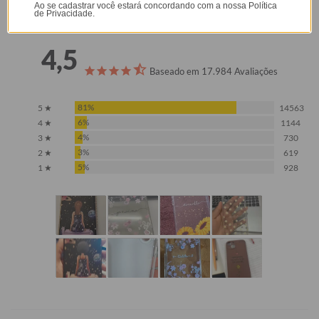
Ao se cadastrar você estará concordando com a nossa
Política
Opinião dos consumidores
de Privacidade.
4,5
Baseado em 17.984 Avaliações
81%
5 ★
14563
6%
4 ★
1144
4%
3 ★
730
3%
2 ★
619
5%
1 ★
928