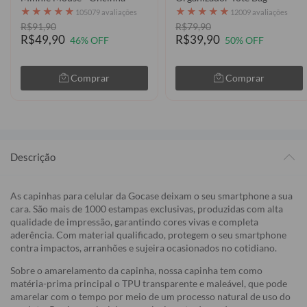
★
★
★
★
★
★
★
★
★
★
105079 avaliações
12009 avaliações
R$91,90
R$79,90
R$49,90
R$39,90
46% OFF
50% OFF
Comprar
Comprar
Descrição
As capinhas para celular da Gocase deixam o seu smartphone a sua
cara. São mais de 1000 estampas exclusivas, produzidas com alta
qualidade de impressão, garantindo cores vivas e completa
aderência. Com material qualificado, protegem o seu smartphone
contra impactos, arranhões e sujeira ocasionados no cotidiano.
Sobre o amarelamento da capinha, nossa capinha tem como
matéria-prima principal o TPU transparente e maleável, que pode
amarelar com o tempo por meio de um processo natural de uso do