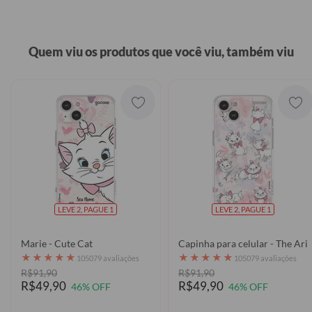
Quem viu os produtos que você viu, também viu
LEVE 2, PAGUE 1
LEVE 2, PAGUE 1
Marie - Cute Cat
Capinha para celular - The Ari
★
★
★
★
★
★
★
★
★
★
105079 avaliações
105079 avaliações
R$91,90
R$91,90
R$49,90
R$49,90
46% OFF
46% OFF