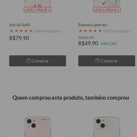
LEVE 2, PAGUE 1
LEVE 2, PAGUE 1
Inicial Sutil
Ramos Laterais
★
★
★
★
★
★
★
★
★
★
105079 avaliações
105079 avaliações
R$79,90
R$89,90
R$49,90
44% OFF
Comprar
Comprar
Quem comprou este produto, também comprou