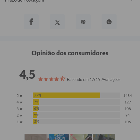
Opinião dos consumidores
4,5
Baseado em 1.919 Avaliações
77%
5 ★
1484
7%
4 ★
127
6%
3 ★
108
5%
2 ★
94
5%
1 ★
106