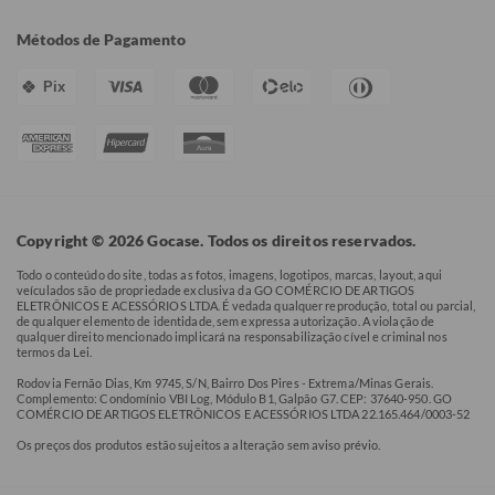
Métodos de Pagamento
Pix
Copyright © 2026 Gocase. Todos os direitos reservados.
Todo o conteúdo do site, todas as fotos, imagens, logotipos, marcas, layout, aqui
veículados são de propriedade exclusiva da GO COMÉRCIO DE ARTIGOS
ELETRÔNICOS E ACESSÓRIOS LTDA. É vedada qualquer reprodução, total ou parcial,
de qualquer elemento de identidade, sem expressa autorização. A violação de
qualquer direito mencionado implicará na responsabilização cível e criminal nos
termos da Lei.
Rodovia Fernão Dias, Km 9745, S/N, Bairro Dos Pires - Extrema/Minas Gerais.
Complemento: Condomínio VBI Log, Módulo B1, Galpão G7. CEP: 37640-950. GO
COMÉRCIO DE ARTIGOS ELETRÔNICOS E ACESSÓRIOS LTDA 22.165.464/0003-52
Os preços dos produtos estão sujeitos a alteração sem aviso prévio.