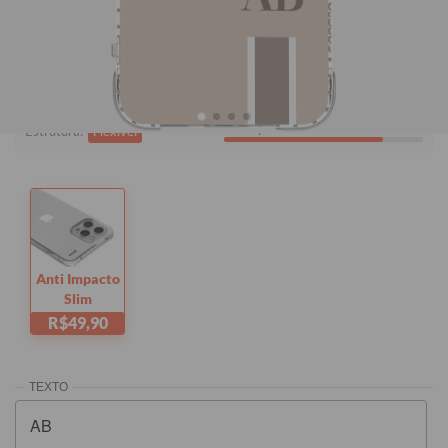
Quer checar se está comprando o modelo certo?
Clique aqui!
i
Tem dúvidas sobre as capas?
Proteção:
Alta
Estrutura:
Flexível
Anti Impacto
Slim
R$49,90