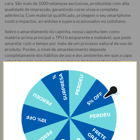
cara. São mais de 1000 estampas exclusivas, produzidas com alta
qualidade de impressão, garantindo cores vivas e completa
aderência. Com material qualificado, protegem o seu smartphone
contra impactos, arranhões e sujeira ocasionados no cotidiano.
Sobre o amarelamento da capinha, nossa capinha tem como
matéria-prima principal o TPU transparente e maleável, que pode
amarelar com o tempo por meio de um processo natural de uso do
produto. Porém, o nível de amarelecimento depende
completamente dos hábitos de uso e dos ambientes em que a capa
estará inserida, pois seja por mudanças de temperatura e/ou
reações químicas adversas, infelizmente, o amarelamento do
produto pode vir a acontecer.
Garantias:
Arrependimento
- Os nossos produtos personalizados (
estampados ou
customizados com nome/foto
) são feitos especialmente para você,
de acordo com a opção escolhida no momento da compra.
- Isso significa que a produção só começa após a confirmação do
pedido, e o item é criado exclusivamente com a estampa
selecionada,
mesmo quando não há customização com nome
.
- Por isso, é super importante conferir com atenção todos os