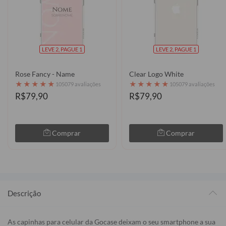
LEVE 2, PAGUE 1
LEVE 2, PAGUE 1
Rose Fancy - Name
Clear Logo White
★
★
★
★
★
★
★
★
★
★
105079 avaliações
105079 avaliações
R$79,90
R$79,90
Comprar
Comprar
Descrição
As capinhas para celular da Gocase deixam o seu smartphone a sua