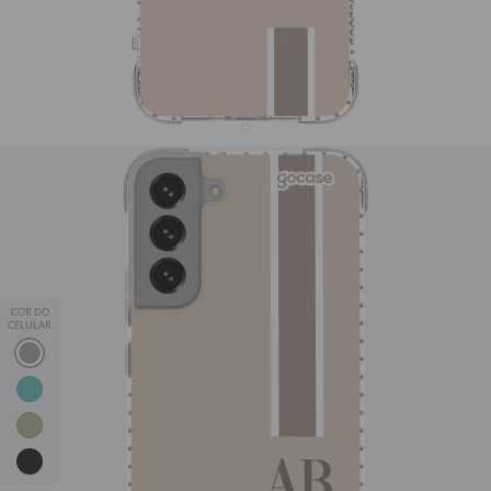
Capinha para celular Iniciais Com Faixa
R$49,90
1919
avaliações
💖 Proteção, qualidade e estampas que combinam com você!
📱✨
Leve 2, Pague 1
— adicione 2 capinhas ao carrinho e o
COR DO
desconto é automático.
CELULAR
*Exceto modelos Silicone, Fascino e JOVI Y29.
iPhone
Samsung
Motorola
Xiaomi
JOVI
AB
Samsung Galaxy S22 Plus (S22+)