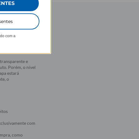
ENTES
sentes
 estampas
ndo com a
 aderência. Com
sionados no
transparente e
to. Porém, o nível
apa estará
te, o
eitos
 exclusivamente com
compra, como