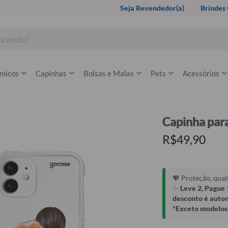
Seja Revendedor(a)
Brindes
rmicos
Capinhas
Bolsas e Malas
Pets
Acessórios
Capinha para
R$49,90
💖 Proteção, qua
✨
Leve 2, Pague 
desconto é auto
*Exceto modelos 