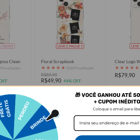
U SIGNO
LEVE 2, PAGUE 1
LEVE 
ignos Clean
Floral Scrapbook
Clear Logo W
★
★
★
★
★
★
★
★
★
★
79 avaliações
105079 avaliações
R$89,90
R$79,90
R$49,90
OFF
44% OFF
🎁 VOCÊ GANHOU ATÉ 50
prar
Comprar
+ CUPOM INÉDIT
Coloque o email para libe