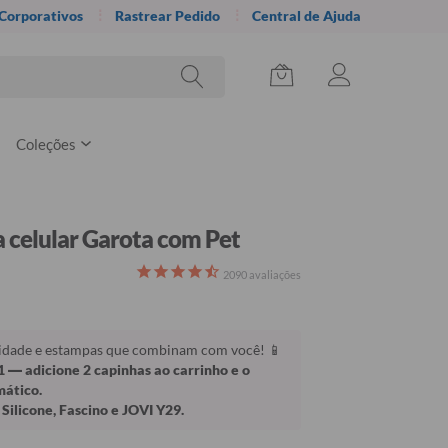
 Corporativos
Rastrear Pedido
Central de Ajuda
Coleções
 celular Garota com Pet
2090
avaliações
lidade e estampas que combinam com você! 📱
1
— adicione 2 capinhas ao carrinho e o
mático.
Silicone, Fascino e JOVI Y29.