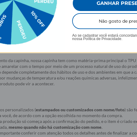
GANHAR PRES
Não gosto de pre
elular da Gocase deixam o seu smartphone a sua cara. São mais de 1000
Ao se cadastrar você estará concorda
idas com alta qualidade de impressão, garantindo cores vivas e completa
nossa
Política de Privacidade.
do, protegem o seu smartphone contra impactos, arranhões e sujeira oca
nto da capinha, nossa capinha tem como matéria-prima principal o TPU 
e amarelar com o tempo por meio de um processo natural de uso do produ
 depende completamente dos hábitos de uso e dos ambientes em que a c
a por mudanças de temperatura e/ou reações químicas adversas, infelizmen
roduto pode vir a acontecer.
os personalizados (
estampados ou customizados com nome/foto
) são f
a você, de acordo com a opção escolhida no momento da compra.
ue a produção só começa após a confirmação do pedido, e o item é criado
nada,
mesmo quando não há customização com nome
.
r importante conferir com atenção todos os detalhes antes de finalizar a 