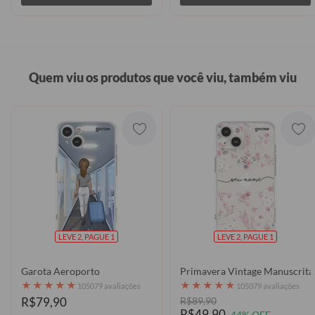
Quem viu os produtos que você viu, também viu
LEVE 2, PAGUE 1
LEVE 2, PAGUE 1
Garota Aeroporto
Primavera Vintage Manuscrita
★
★
★
★
★
★
★
★
★
★
105079 avaliações
105079 avaliações
R$79,90
R$89,90
R$49,90