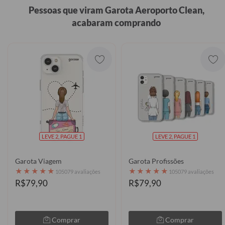
Pessoas que viram Garota Aeroporto Clean,
acabaram comprando
LEVE 2, PAGUE 1
LEVE 2, PAGUE 1
Garota Viagem
Garota Profissões
★
★
★
★
★
★
★
★
★
★
105079 avaliações
105079 avaliações
R$79,90
R$79,90
Comprar
Comprar