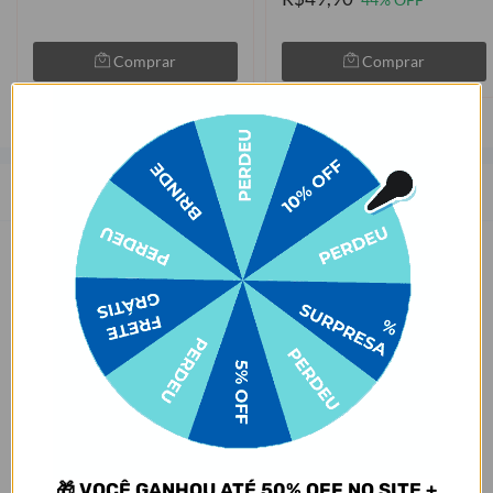
44% OFF
Comprar
Comprar
Descrição
As capinhas para celular da Gocase deixam o seu smartphone a sua
cara. São mais de 1000 estampas exclusivas, produzidas com alta
qualidade de impressão, garantindo cores vivas e completa
aderência. Com material qualificado, protegem o seu smartphone
contra impactos, arranhões e sujeira ocasionados no cotidiano.
Sobre o amarelamento da capinha, nossa capinha tem como
matéria-prima principal o TPU transparente e maleável, que pode
amarelar com o tempo por meio de um processo natural de uso do
produto. Porém, o nível de amarelecimento depende
completamente dos hábitos de uso e dos ambientes em que a capa
estará inserida, pois seja por mudanças de temperatura e/ou
🎁 VOCÊ GANHOU ATÉ 50% OFF NO SITE +