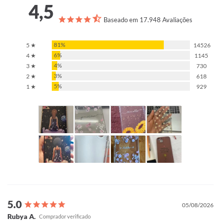
4,5
Baseado em 17.948 Avaliações
81%
5 ★
14526
6%
4 ★
1145
4%
3 ★
730
3%
2 ★
618
5%
1 ★
929
05/08/2026
Rubya A.