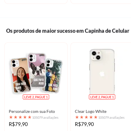
Os produtos de maior sucesso em Capinha de Celular
LEVE 2, PAGUE 1
LEVE 2, PAGUE 1
Personalize com sua Foto
Clear Logo White
★
★
★
★
★
★
★
★
★
★
105079 avaliações
105079 avaliações
R$79,90
R$79,90