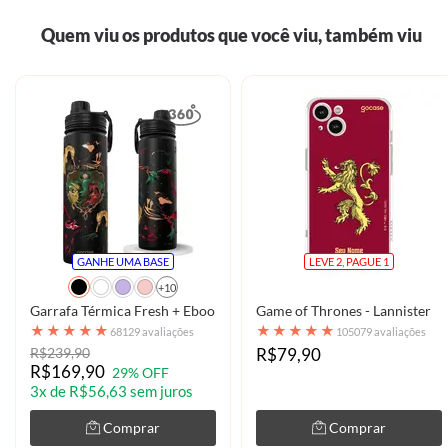
Quem viu os produtos que você viu, também viu
GANHE UMA BASE
LEVE 2, PAGUE 1
+10
Garrafa Térmica Fresh + Ebook - House of the Dragons - Dragons
Game of Thrones - Lannister
★
★
★
★
★
★
★
★
★
★
68129 avaliações
105079 avaliações
R$239,90
R$79,90
R$169,90
29% OFF
3x de R$56,63 sem juros
Comprar
Comprar