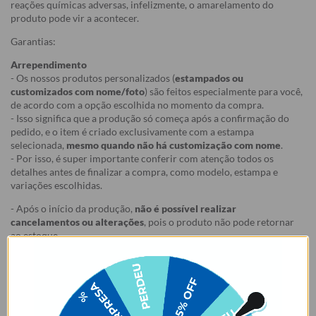
reações químicas adversas, infelizmente, o amarelamento do
produto pode vir a acontecer.
Garantias:
Arrependimento
- Os nossos produtos personalizados (
estampados ou
customizados com nome/foto
) são feitos especialmente para você,
de acordo com a opção escolhida no momento da compra.
- Isso significa que a produção só começa após a confirmação do
pedido, e o item é criado exclusivamente com a estampa
selecionada,
mesmo quando não há customização com nome
.
- Por isso, é super importante conferir com atenção todos os
detalhes antes de finalizar a compra, como modelo, estampa e
variações escolhidas.
- Após o início da produção,
não é possível realizar
cancelamentos ou alterações
, pois o produto não pode retornar
ao estoque.
Defeito
- Descascamento: 6 meses;
- Amarelamento: 6 meses;
- Demais defeitos de fábrica: 3 meses.