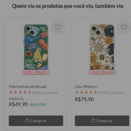
Quem viu os produtos que você viu, também viu
LEVE 2, PAGUE 1
LEVE 2, PAGUE 1
Patrimônio do Brasil
Céu Místico
★
★
★
★
★
★
★
★
★
★
105834 avaliações
105834 avaliações
R$89,90
R$79,90
R$49,90
44% OFF
Comprar
Comprar