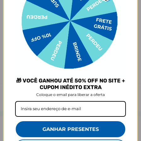
Ei, atenção aí!
Antes de garantir seu acessório, dá uma conferida no modelo do
seu celular! Os modelos 5G geralmente têm telas maiores que as
outras versões, então certifique-se de que o seu escolhido vai
encaixar direitinho. Fique de olho e escolha certinho para tudo
combinar com seu smartphone! 😎📱
*Imagens meramente ilustrativas, o produto final pode sofrer uma
leve variação de cor/tonalidade.
Prazo de Postagem
🎁 VOCÊ GANHOU ATÉ 50% OFF NO SITE +
CUPOM INÉDITO EXTRA
Coloque o email para liberar a oferta
Opinião dos consumidores
GANHAR PRESENTES