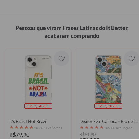
Pessoas que viram Frases Latinas do It Better,
acabaram comprando
LEVE 2, PAGUE 1
LEVE 2, PAGUE 1
It's Brasil Not Brazil
Disney - Zé Carioca - Rio de Ja
★
★
★
★
★
★
★
★
★
★
105834 avaliações
105834 avaliações
R$79,90
R$91,90