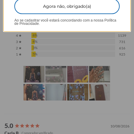
4,5
Agora não, obrigado(a)
Baseado em 17.912 Avaliações
Ao se cadastrar você estará concordando com a nossa
Política
de Privacidade.
81%
5 ★
14501
6%
4 ★
1139
4%
3 ★
731
3%
2 ★
616
5%
1 ★
925
10/08/2026
Carla B.