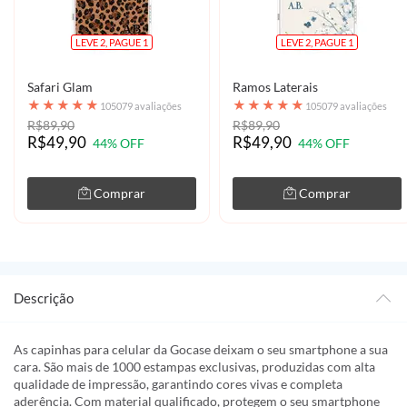
LEVE 2, PAGUE 1
LEVE 2, PAGUE 1
Safari Glam
Ramos Laterais
★
★
★
★
★
★
★
★
★
★
105079 avaliações
105079 avaliações
R$89,90
R$89,90
R$49,90
R$49,90
44% OFF
44% OFF
Comprar
Comprar
Descrição
As capinhas para celular da Gocase deixam o seu smartphone a sua
cara. São mais de 1000 estampas exclusivas, produzidas com alta
qualidade de impressão, garantindo cores vivas e completa
aderência. Com material qualificado, protegem o seu smartphone