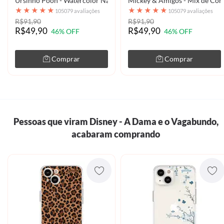
Ursinho Pooh - Watercolor Nature
Mickey & Amigos - Mix de Cor
★
★
★
★
★
★
★
★
★
★
105079 avaliações
105079 avaliações
R$91,90
R$91,90
R$49,90
R$49,90
46% OFF
46% OFF
Comprar
Comprar
Pessoas que viram Disney - A Dama e o Vagabundo,
acabaram comprando