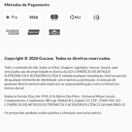
Métodos de Pagamento
Pix
Copyright © 2026 Gocase. Todos os direitos reservados.
Todo o conteúdo do site, todas as fotos, imagens, logotipos, marcas, layout, aqui
veículados são de propriedade exclusiva da GO COMÉRCIO DE ARTIGOS
ELETRÔNICOS E ACESSÓRIOS LTDA. É vedada qualquer reprodução, total ou parcial,
de qualquer elemento de identidade, sem expressa autorização. A violação de
qualquer direito mencionado implicará na responsabilização cível e criminal nos
termos da Lei.
Rodovia Fernão Dias, Km 9745, S/N, Bairro Dos Pires - Extrema/Minas Gerais.
Complemento: Condomínio VBI Log, Módulo B1, Galpão G7. CEP: 37640-950. GO
COMÉRCIO DE ARTIGOS ELETRÔNICOS E ACESSÓRIOS LTDA 22.165.464/0003-52
Os preços dos produtos estão sujeitos a alteração sem aviso prévio.