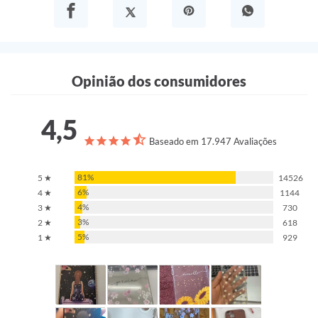
Opinião dos consumidores
4,5
Baseado em 17.947 Avaliações
81%
5 ★
14526
6%
4 ★
1144
4%
3 ★
730
3%
2 ★
618
5%
1 ★
929