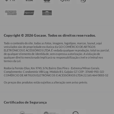
Copyright © 2026 Gocase. Todos os direitos reservados.
Todo o conteúdo do site, todas as fotos, imagens, logotipos, marcas, layout, aqui
veículados são de propriedade exclusiva da GO COMÉRCIO DE ARTIGOS
ELETRÔNICOS E ACESSÓRIOS LTDA. É vedada qualquer reprodução, total ou parcial,
de qualquer elemento de identidade, sem expressa autorização. A violação de
qualquer direito mencionado implicará na responsabilização cível e criminal nos
termos da Lei.
Rodovia Fernão Dias, Km 9745, S/N, Bairro Dos Pires - Extrema/Minas Gerais.
Complemento: Condomínio VBI Log, Módulo B1, Galpão G7. CEP: 37640-950. GO
COMÉRCIO DE ARTIGOS ELETRÔNICOS E ACESSÓRIOS LTDA 22.165.464/0003-52
Os preços dos produtos estão sujeitos a alteração sem aviso prévio.
Certificados de Segurança