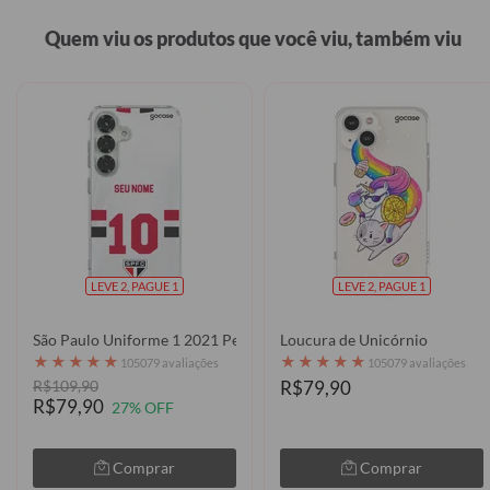
Quem viu os produtos que você viu, também viu
LEVE 2, PAGUE 1
LEVE 2, PAGUE 1
São Paulo Uniforme 1 2021 Personalizado
Loucura de Unicórnio
★
★
★
★
★
★
★
★
★
★
105079 avaliações
105079 avaliações
R$109,90
R$79,90
R$79,90
27% OFF
Comprar
Comprar