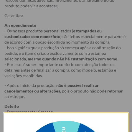
reações químicas adversas, infelizmente, o amarelamento do
produto pode vir a acontecer.
Garantias:
Arrependimento
- Os nossos produtos personalizados (
estampados ou
customizados com nome/foto
) são feitos especialmente para você,
de acordo com a opção escolhida no momento da compra.
- Isso significa que a produção só começa após a confirmação do
pedido, e o item é criado exclusivamente com a estampa
selecionada,
mesmo quando não há customização com nome
.
- Por isso, é super importante conferir com atenção todos os
detalhes antes de finalizar a compra, como modelo, estampa e
variações escolhidas.
- Após o início da produção,
não é possível realizar
cancelamentos ou alterações
, pois o produto não pode retornar
ao estoque.
Defeito
- Descascamento: 6 meses;
- Amarelamento: 6 meses;
- Demais defeitos de fábrica: 3 meses.