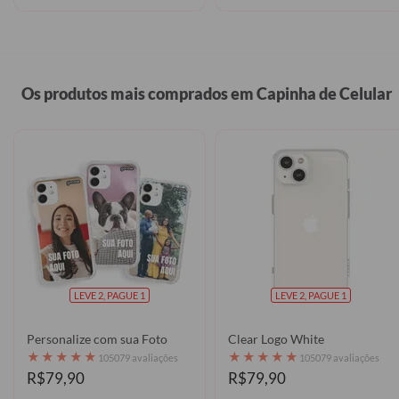
Os produtos mais comprados em Capinha de Celular
LEVE 2, PAGUE 1
LEVE 2, PAGUE 1
Personalize com sua Foto
Clear Logo White
★
★
★
★
★
★
★
★
★
★
105079 avaliações
105079 avaliações
R$79,90
R$79,90