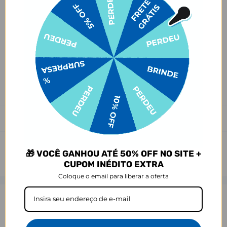
Ei, atenção aí!
Antes de garantir seu acessório, dá uma conferida no modelo do
seu celular! Os modelos 5G geralmente têm telas maiores que as
outras versões, então certifique-se de que o seu escolhido vai
encaixar direitinho. Fique de olho e escolha certinho para tudo
combinar com seu smartphone! 😎📱
*Imagens meramente ilustrativas, o produto final pode sofrer uma
leve variação de cor/tonalidade.
Prazo de Postagem
🎁 VOCÊ GANHOU ATÉ 50% OFF NO SITE +
CUPOM INÉDITO EXTRA
Coloque o email para liberar a oferta
Opinião dos consumidores