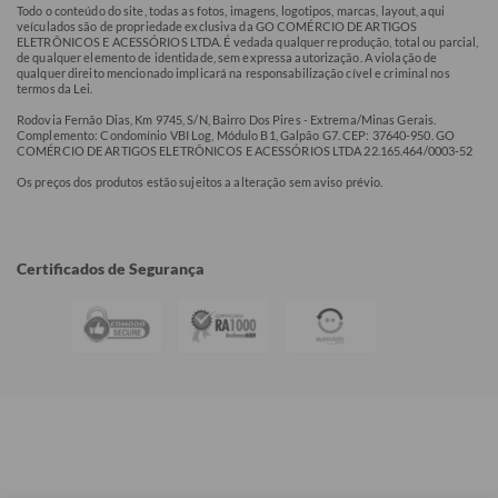
Todo o conteúdo do site, todas as fotos, imagens, logotipos, marcas, layout, aqui
veículados são de propriedade exclusiva da GO COMÉRCIO DE ARTIGOS
ELETRÔNICOS E ACESSÓRIOS LTDA. É vedada qualquer reprodução, total ou parcial,
de qualquer elemento de identidade, sem expressa autorização. A violação de
qualquer direito mencionado implicará na responsabilização cível e criminal nos
termos da Lei.
Rodovia Fernão Dias, Km 9745, S/N, Bairro Dos Pires - Extrema/Minas Gerais.
Complemento: Condomínio VBI Log, Módulo B1, Galpão G7. CEP: 37640-950. GO
COMÉRCIO DE ARTIGOS ELETRÔNICOS E ACESSÓRIOS LTDA 22.165.464/0003-52
Os preços dos produtos estão sujeitos a alteração sem aviso prévio.
Certificados de Segurança