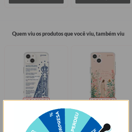
Quem viu os produtos que você viu, também viu
LEVE 2, PAGUE 1
LEVE 2, PAGUE 1
Oração Nossa Senhora Aparecida
Jesus, Teu Deserto um Jardim
★
★
★
★
★
★
★
★
★
★
105079 avaliações
105079 avaliações
R$91,90
R$89,90