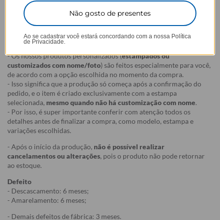
reações químicas adversas, infelizmente, o amarelamento do
Não gosto de presentes
produto pode vir a acontecer.
Garantias:
Ao se cadastrar você estará concordando com a nossa
Política
de Privacidade.
Arrependimento
- Os nossos produtos personalizados (
estampados ou
customizados com nome/foto
) são feitos especialmente para você,
de acordo com a opção escolhida no momento da compra.
- Isso significa que a produção só começa após a confirmação do
pedido, e o item é criado exclusivamente com a estampa
selecionada,
mesmo quando não há customização com nome
.
- Por isso, é super importante conferir com atenção todos os
detalhes antes de finalizar a compra, como modelo, estampa e
variações escolhidas.
- Após o início da produção,
não é possível realizar
cancelamentos ou alterações
, pois o produto não pode retornar
ao estoque.
Defeito
- Descascamento: 6 meses;
- Amarelamento: 6 meses;
- Demais defeitos de fábrica: 3 meses.