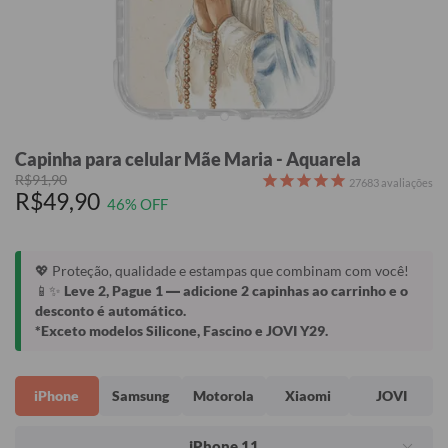
Capinha para celular Mãe Maria - Aquarela
R$91,90
27683
avaliações
R$49,90
46% OFF
💖 Proteção, qualidade e estampas que combinam com você!
📱✨
Leve 2, Pague 1
— adicione 2 capinhas ao carrinho e o
desconto é automático.
*Exceto modelos Silicone, Fascino e JOVI Y29.
iPhone
Samsung
Motorola
Xiaomi
JOVI
iPhone 11