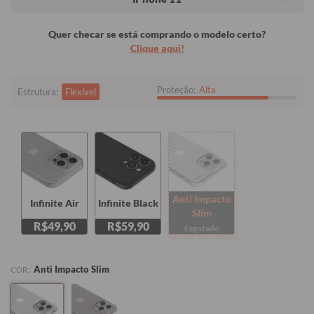
Quer checar se está comprando o modelo certo?
Clique aqui!
Proteção:
Alta
Estrutura:
Flexível
Anti Impacto
Infinite Air
Infinite Black
Slim
R$49,90
R$59,90
Esgotado
Anti Impacto Slim
COR: