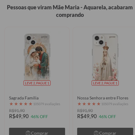
Pessoas que viram Mãe Maria - Aquarela, acabaram
comprando
LEVE 2, PAGUE 1
LEVE 2, PAGUE 1
Sagrada Família
Nossa Senhora entre Flores
★
★
★
★
★
★
★
★
★
★
105079 avaliações
105079 avaliações
R$91,90
R$91,90
R$49,90
R$49,90
46% OFF
46% OFF
Comprar
Comprar