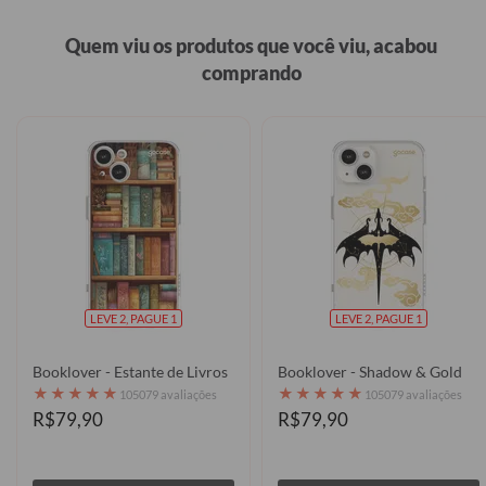
Quem viu os produtos que você viu, acabou
comprando
LEVE 2, PAGUE 1
LEVE 2, PAGUE 1
Booklover - Estante de Livros
Booklover - Shadow & Gold
★
★
★
★
★
★
★
★
★
★
105079 avaliações
105079 avaliações
R$79,90
R$79,90