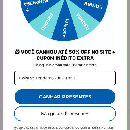
- Demais defeitos de fábrica: 3 meses.
Ei, atenção aí!
Antes de garantir seu acessório, dá uma conferida no modelo do
seu celular! Os modelos 5G geralmente têm telas maiores que as
outras versões, então certifique-se de que o seu escolhido vai
encaixar direitinho. Fique de olho e escolha certinho para tudo
combinar com seu smartphone! 😎📱
🎁 VOCÊ GANHOU ATÉ 50% OFF NO SITE +
*Imagens meramente ilustrativas, o produto final pode sofrer uma
CUPOM INÉDITO EXTRA
leve variação de cor/tonalidade.
Coloque o email para liberar a oferta
Prazo de Postagem
GANHAR PRESENTES
Não gosto de presentes
Opinião dos consumidores
Ao se cadastrar você estará concordando com a nossa
Política