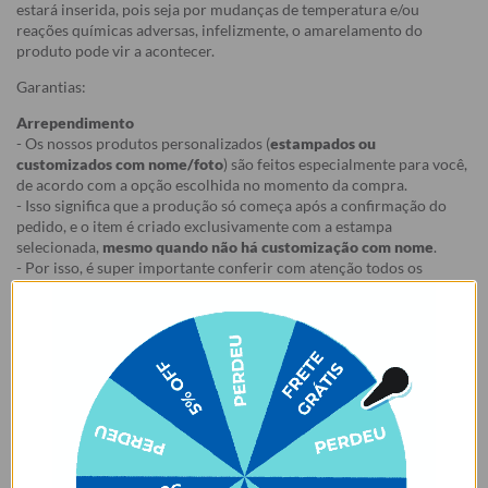
estará inserida, pois seja por mudanças de temperatura e/ou
reações químicas adversas, infelizmente, o amarelamento do
produto pode vir a acontecer.
Garantias:
Arrependimento
- Os nossos produtos personalizados (
estampados ou
customizados com nome/foto
) são feitos especialmente para você,
de acordo com a opção escolhida no momento da compra.
- Isso significa que a produção só começa após a confirmação do
pedido, e o item é criado exclusivamente com a estampa
selecionada,
mesmo quando não há customização com nome
.
- Por isso, é super importante conferir com atenção todos os
detalhes antes de finalizar a compra, como modelo, estampa e
variações escolhidas.
- Após o início da produção,
não é possível realizar
cancelamentos ou alterações
, pois o produto não pode retornar
ao estoque.
Defeito
- Descascamento: 6 meses;
- Amarelamento: 6 meses;