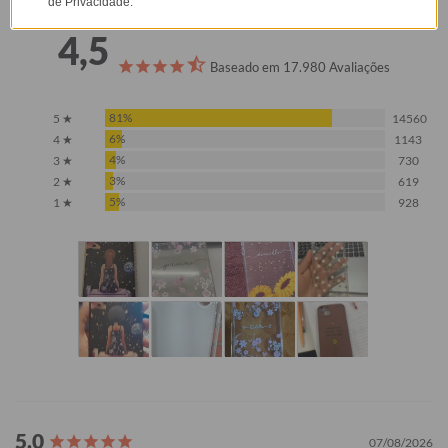
de Privacidade.
4,5
Baseado em 17.980 Avaliações
81%
5 ★
14560
6%
4 ★
1143
4%
3 ★
730
3%
2 ★
619
5%
1 ★
928
07/08/2026