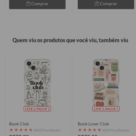
Comprar
Comprar
Quem viu os produtos que você viu, também viu
LEVE 2, PAGUE 1
LEVE 2, PAGUE 1
Book Club
Book Lover Club
★
★
★
★
★
★
★
★
★
★
105079 avaliações
105079 avaliações