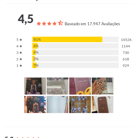
4,5
Baseado em 17.947 Avaliações
81%
5 ★
14526
6%
4 ★
1144
4%
3 ★
730
3%
2 ★
618
5%
1 ★
929