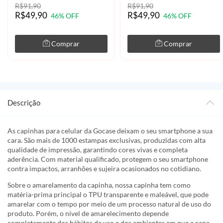
R$91,90
R$91,90
R$49,90
R$49,90
46% OFF
46% OFF
Comprar
Comprar
Descrição
As capinhas para celular da Gocase deixam o seu smartphone a sua
cara. São mais de 1000 estampas exclusivas, produzidas com alta
qualidade de impressão, garantindo cores vivas e completa
aderência. Com material qualificado, protegem o seu smartphone
contra impactos, arranhões e sujeira ocasionados no cotidiano.
Sobre o amarelamento da capinha, nossa capinha tem como
matéria-prima principal o TPU transparente e maleável, que pode
amarelar com o tempo por meio de um processo natural de uso do
produto. Porém, o nível de amarelecimento depende
completamente dos hábitos de uso e dos ambientes em que a capa