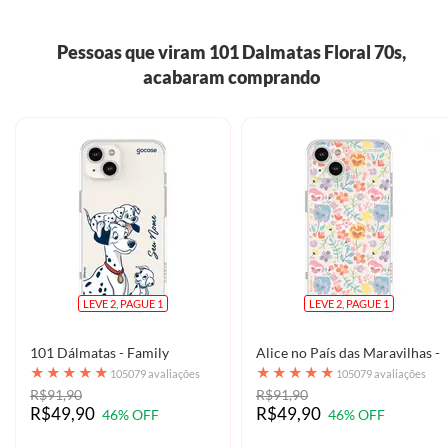
Pessoas que viram 101 Dalmatas Floral 70s,
acabaram comprando
LEVE 2, PAGUE 1
LEVE 2, PAGUE 1
101 Dálmatas - Family
Alice no País das Maravilhas - 
★
★
★
★
★
★
★
★
★
★
105079 avaliações
105079 avaliações
R$91,90
R$91,90
R$49,90
R$49,90
46% OFF
46% OFF