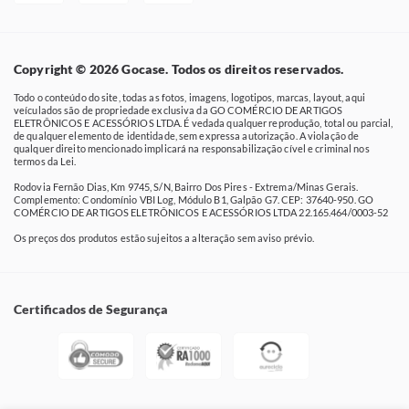
Copyright © 2026 Gocase. Todos os direitos reservados.
Todo o conteúdo do site, todas as fotos, imagens, logotipos, marcas, layout, aqui
veículados são de propriedade exclusiva da GO COMÉRCIO DE ARTIGOS
ELETRÔNICOS E ACESSÓRIOS LTDA. É vedada qualquer reprodução, total ou parcial,
de qualquer elemento de identidade, sem expressa autorização. A violação de
qualquer direito mencionado implicará na responsabilização cível e criminal nos
termos da Lei.
Rodovia Fernão Dias, Km 9745, S/N, Bairro Dos Pires - Extrema/Minas Gerais.
Complemento: Condomínio VBI Log, Módulo B1, Galpão G7. CEP: 37640-950. GO
COMÉRCIO DE ARTIGOS ELETRÔNICOS E ACESSÓRIOS LTDA 22.165.464/0003-52
Os preços dos produtos estão sujeitos a alteração sem aviso prévio.
Certificados de Segurança