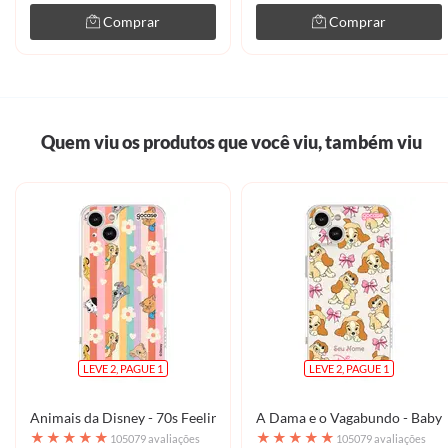
Comprar
Comprar
Quem viu os produtos que você viu, também viu
LEVE 2, PAGUE 1
LEVE 2, PAGUE 1
Animais da Disney - 70s Feeling
A Dama e o Vagabundo - Baby 
★
★
★
★
★
★
★
★
★
★
105079 avaliações
105079 avaliações