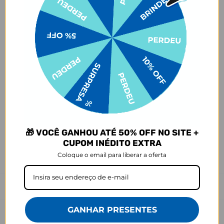
pedido, e o item é criado exclusivamente com a estampa
selecionada,
mesmo quando não há customização com nome
.
- Por isso, é super importante conferir com atenção todos os
detalhes antes de finalizar a compra, como modelo, estampa e
variações escolhidas.
- Após o início da produção,
não é possível realizar
cancelamentos ou alterações
, pois o produto não pode retornar
ao estoque.
Defeito
- O produto tem uma garantia de 90 dias contra defeitos de
fabricação, costura e montagem, e 6 meses contra defeitos de
personalização.
🎁 VOCÊ GANHOU ATÉ 50% OFF NO SITE +
*A imagem do produto é ilustrativa e pode variar de tonalidade e
cor de acordo com a configuração de cada tela.
CUPOM INÉDITO EXTRA
Coloque o email para liberar a oferta
Prazo de Postagem
GANHAR PRESENTES