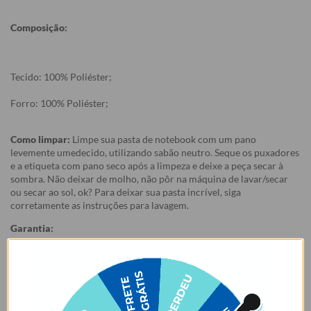
Composição:
Tecido: 100% Poliéster;
Forro: 100% Poliéster;
Como limpar:
Limpe sua pasta de notebook com um pano
levemente umedecido, utilizando sabão neutro. Seque os puxadores
e a etiqueta com pano seco após a limpeza e deixe a peça secar à
sombra. Não deixar de molho, não pôr na máquina de lavar/secar
ou secar ao sol, ok? Para deixar sua pasta incrível, siga
corretamente as instruções para lavagem.
Garantia:
Arrependimento
- Os nossos produtos personalizados (
estampados ou
customizados com nome/foto
) são feitos especialmente para você,
de acordo com a opção escolhida no momento da compra.
- Isso significa que a produção só começa após a confirmação do