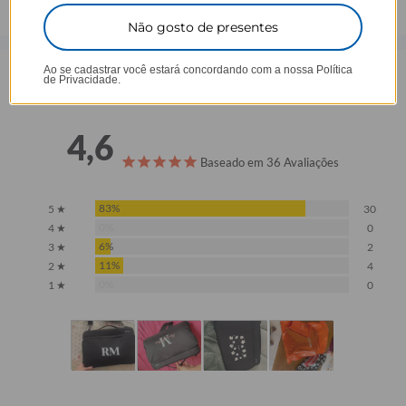
Não gosto de presentes
Ao se cadastrar você estará concordando com a nossa
Política
de Privacidade.
Opinião dos consumidores
4,6
Baseado em 36 Avaliações
83%
5 ★
30
0%
4 ★
0
6%
3 ★
2
11%
2 ★
4
0%
1 ★
0