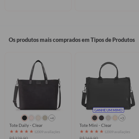
Os produtos mais comprados em Tipos de Produtos
GANHE UM MIMO
+4
+3
Tote Daily - Clear
Tote Mini - Clear
★
★
★
★
★
★
★
★
★
★
12009 avaliações
12009 avaliações
R$329,90
R$269,90