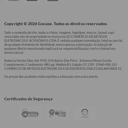
Copyright © 2026 Gocase. Todos os direitos reservados.
Todo o conteúdo do site, todas as fotos, imagens, logotipos, marcas, layout, aqui
veículados são de propriedade exclusiva da GO COMÉRCIO DE ARTIGOS
ELETRÔNICOS E ACESSÓRIOS LTDA. É vedada qualquer reprodução, total ou parcial,
de qualquer elemento de identidade, sem expressa autorização. A violação de
qualquer direito mencionado implicará na responsabilização cível e criminal nos
termos da Lei.
Rodovia Fernão Dias, Km 9745, S/N, Bairro Dos Pires - Extrema/Minas Gerais.
Complemento: Condomínio VBI Log, Módulo B1, Galpão G7. CEP: 37640-950. GO
COMÉRCIO DE ARTIGOS ELETRÔNICOS E ACESSÓRIOS LTDA 22.165.464/0003-52
Os preços dos produtos estão sujeitos a alteração sem aviso prévio.
Certificados de Segurança