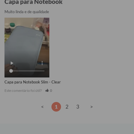
Capa para Notebook
Muito linda e de qualidade
Capa para Notebook Slim - Clear
Este comentário foi útil?
0
<
1
2
3
>