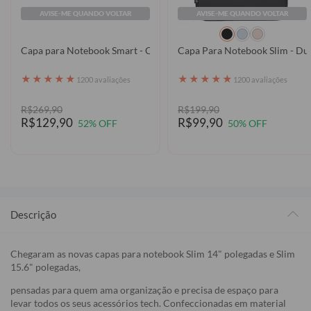
AVISE-ME QUANDO VOLTAR
AVISE-ME QUANDO VOLTAR
Capa para Notebook Smart - Clear
Capa Para Notebook Slim - Du
★
★
★
★
★
★
★
★
★
★
1200 avaliações
1200 avaliações
R$269,90
R$199,90
R$129,90
R$99,90
52% OFF
50% OFF
Descrição
Chegaram as novas capas para notebook Slim 14" polegadas e Slim
15.6" polegadas,
pensadas para quem ama organização e precisa de espaço para
levar todos os seus acessórios tech. Confeccionadas em material