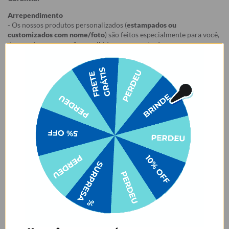
Arrependimento
- Os nossos produtos personalizados (
estampados ou
customizados com nome/foto
) são feitos especialmente para você,
de acordo com a opção escolhida no momento da compra.
- Isso significa que a produção só começa após a confirmação do
pedido, e o item é criado exclusivamente com a estampa
selecionada,
mesmo quando não há customização com nome
.
- Por isso, é super importante conferir com atenção todos os
detalhes antes de finalizar a compra, como modelo, estampa e
variações escolhidas.
- Após o início da produção,
não é possível realizar
cancelamentos ou alterações
, pois o produto não pode retornar
ao estoque.
Defeito
- O produto tem uma garantia de 90 dias contra defeitos de
fabricação, costura e montagem, e 6 meses contra defeitos de
personalização.
*A imagem do produto é ilustrativa e pode variar de tonalidade e
cor de acordo com a configuração de cada tela.
Observação: Para verificar se o seu notebook é compatível com