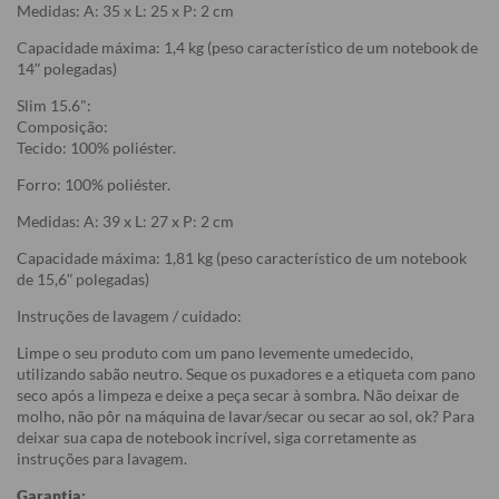
Medidas: A: 35 x L: 25 x P: 2 cm
Capacidade máxima: 1,4 kg (peso característico de um notebook de
14” polegadas)
Slim 15.6":
Composição:
Tecido: 100% poliéster.
Forro: 100% poliéster.
Medidas: A: 39 x L: 27 x P: 2 cm
Capacidade máxima: 1,81 kg (peso característico de um notebook
de 15,6” polegadas)
Instruções de lavagem / cuidado:
Limpe o seu produto com um pano levemente umedecido,
utilizando sabão neutro. Seque os puxadores e a etiqueta com pano
seco após a limpeza e deixe a peça secar à sombra. Não deixar de
molho, não pôr na máquina de lavar/secar ou secar ao sol, ok? Para
deixar sua capa de notebook incrível, siga corretamente as
instruções para lavagem.
Garantia: