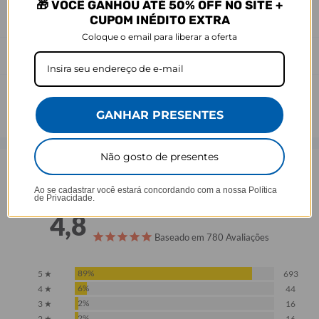
nossa capa, consulte as dimensões no carrossel de imagens do
🎁 VOCÊ GANHOU ATÉ 50% OFF NO SITE +
produto.
CUPOM INÉDITO EXTRA
Coloque o email para liberar a oferta
Prazo de Postagem
GANHAR PRESENTES
Não gosto de presentes
Opinião dos consumidores
Ao se cadastrar você estará concordando com a nossa
Política
de Privacidade.
4,8
Baseado em 780 Avaliações
89%
5 ★
693
6%
4 ★
44
2%
3 ★
16
2%
2 ★
16