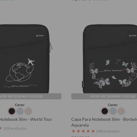
VISE-ME QUANDO VOLTAR
AVISE-ME QUANDO VOLTAR
Cores:
Cores:
Notebook Slim - World Tour
Capa Para Notebook Slim - Borbol
Aquarela
★
1200 avaliações
★
★
★
★
★
1200 avaliações