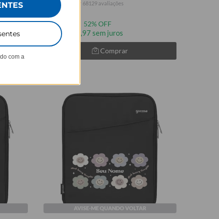
★
★
★
★
★
68129 avaliações
ENTES
R$249,90
R$119,90
52% OFF
3x de R$39,97 sem juros
sentes
Comprar
ndo com a
AVISE-ME QUANDO VOLTAR