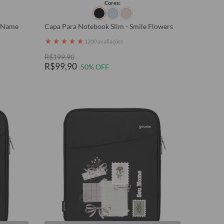
Cores:
y Name
Capa Para Notebook Slim - Smile Flowers
★
★
★
★
★
1200 avaliações
R$199,90
R$99,90
50% OFF