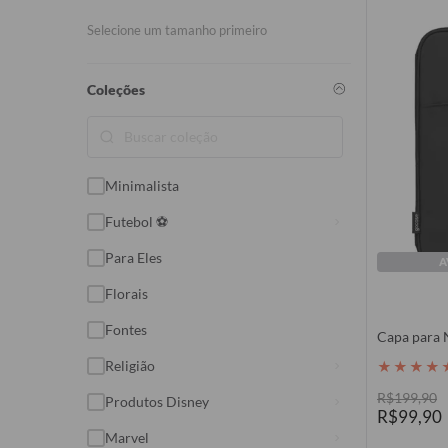
Samsung
Selecione um tamanho primeiro
Motorola
Coleções
Xiaomi
JOVI
Minimalista
Futebol ⚽
Para Eles
A
Florais
Fontes
Capa para 
Religião
★
★
★
★
R$199,90
Produtos Disney
R$99,90
Marvel