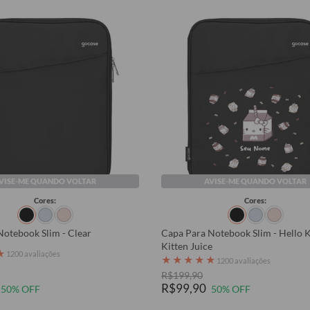
VISE-ME QUANDO VOLTAR
AVISE-ME QUANDO VOLTAR
Cores:
Cores:
Notebook Slim - Clear
Capa Para Notebook Slim - Hello Ki
Kitten Juice
★
1200 avaliações
★
★
★
★
★
1200 avaliações
R$199,90
R$99,90
50% OFF
50% OFF