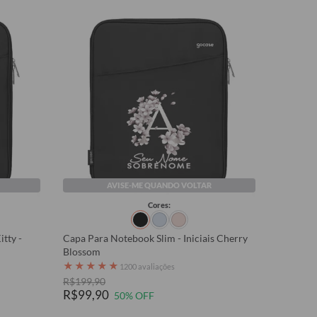
AVISE-ME QUANDO VOLTAR
Cores:
tty -
Capa Para Notebook Slim - Iniciais Cherry
Blossom
★
★
★
★
★
1200 avaliações
R$199,90
R$99,90
50% OFF