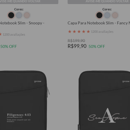
VISE-ME QUANDO VOLTAR
AVISE-ME QUANDO VOLTAR
Cores:
Cores:
Notebook Slim - Snoopy -
Capa Para Notebook Slim - Fancy
★
★
★
★
★
1200 avaliações
★
1200 avaliações
R$199,90
R$99,90
50% OFF
50% OFF