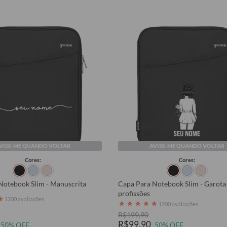
VISE-ME QUANDO VOLTAR
AVISE-ME QUANDO VOLTAR
Cores:
Cores:
Notebook Slim - Manuscrita
Capa Para Notebook Slim - Garota
profissões
★
1200 avaliações
★
★
★
★
★
1200 avaliações
R$199,90
R$99,90
50% OFF
50% OFF