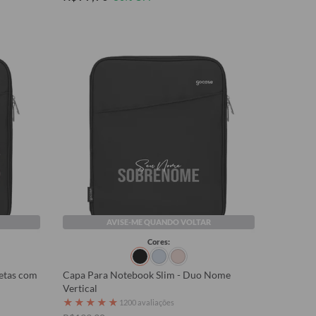
AVISE-ME QUANDO VOLTAR
Cores:
etas com
Capa Para Notebook Slim - Duo Nome
Vertical
★
★
★
★
★
1200 avaliações