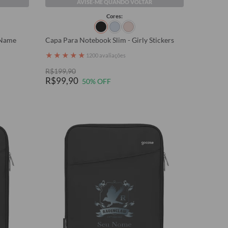
AVISE-ME QUANDO VOLTAR
Cores:
 Name
Capa Para Notebook Slim - Girly Stickers
★
★
★
★
★
1200 avaliações
R$199,90
R$99,90
50% OFF