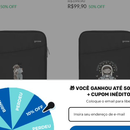
R$199,90
R$99,90
50% OFF
50% OFF
🎁 VOCÊ GANHOU ATÉ 50
+ CUPOM INÉDIT
VISE-ME QUANDO VOLTAR
AVISE-ME QUANDO VOLTAR
Coloque o email para libe
Cores:
Cores:
Notebook Slim - Garota com Pet
Capa Para Notebook Slim - Santas