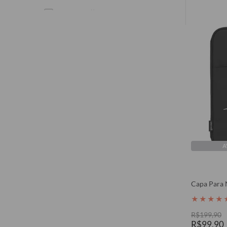
Borboletas 🦋
Warner
Coquette 🎀
Harry Potter
Colagem 🖼️
Profissões
Namorados
Gatos
A
Sanrio
Stickers 🎱
Capa Para 
Van Gogh
★
★
★
★
Star Wars
R$199,90
R$99,90