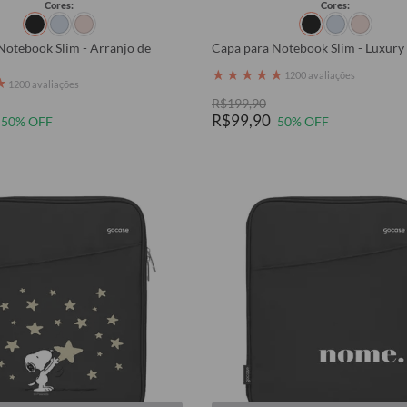
Cores:
Cores:
Notebook Slim - Arranjo de
Capa para Notebook Slim - Luxur
★
★
★
★
★
1200 avaliações
★
1200 avaliações
R$199,90
R$99,90
50% OFF
50% OFF