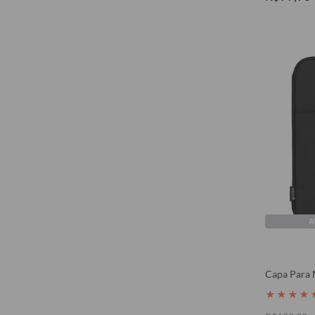
Viagem
Mattel
Meu Pet
Esportes
Snoopy
Book Lover
Barbie 🩷
Art Gallery
Pride 🏳️‍🌈
A
Positividade
Korean Wave 🫰
Capa Para 
Cowgirl 🤠
★
★
★
★
Abril Azul