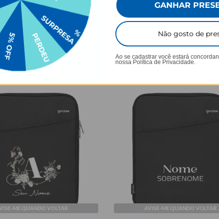
GANHAR PRES
★
★
★
★
★
★
1200 avaliações
1200 avaliações
Não gosto de pre
R$199,90
R$99,90
50% OFF
50% OFF
Ao se cadastrar você estará concorda
nossa
Política de Privacidade.
VISE-ME QUANDO VOLTAR
AVISE-ME QUANDO VOLTAR