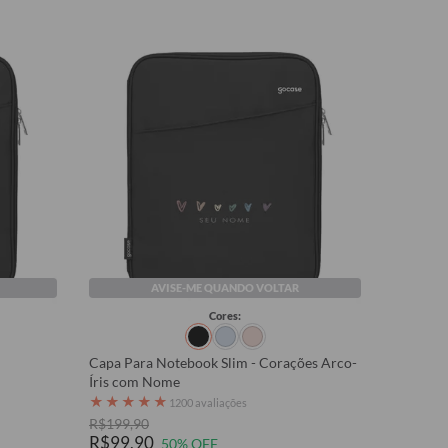
AVISE-ME QUANDO VOLTAR
Cores:
Capa Para Notebook Slim - Corações Arco-
Íris com Nome
★
★
★
★
★
1200 avaliações
R$199,90
R$99,90
50% OFF