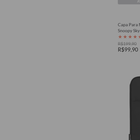
A
Capa Para 
Snoopy Sky
★
★
★
★
R$199,90
R$99,90