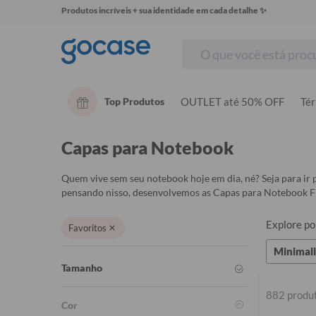
Produtos incríveis + sua identidade em cada detalhe ✨
Top Produtos
OUTLET até 50% OFF
Té
Capas para Notebook
Quem vive sem seu notebook hoje em dia, né? Seja para ir 
pensando nisso, desenvolvemos as Capas para Notebook Fl
Explore por
Favoritos
Minimali
Tamanho
882 produ
iPhone
Cor