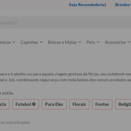
Seja Revendedor(a)
Brindes
rmicos
Capinhas
Bolsas e Malas
Pets
Acessórios
para o trabalho ou para aquela viagem gostosa de férias, seu notebook me
at e Job, combinando segurança com toda beleza dos nossos produtos pe
 estilo
sta
Futebol ⚽
Para Eles
Florais
Fontes
Religi
tos encontrados