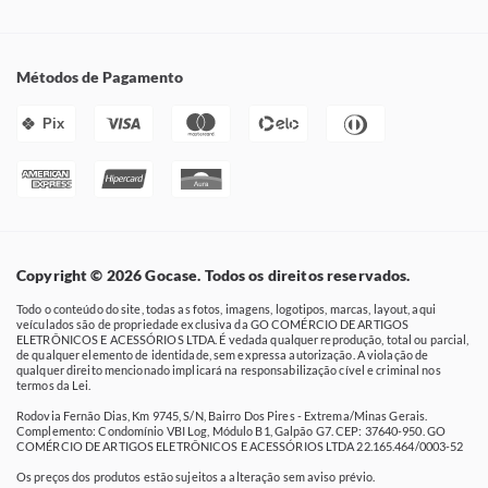
Métodos de Pagamento
Pix
Copyright © 2026 Gocase. Todos os direitos reservados.
Todo o conteúdo do site, todas as fotos, imagens, logotipos, marcas, layout, aqui
veículados são de propriedade exclusiva da GO COMÉRCIO DE ARTIGOS
ELETRÔNICOS E ACESSÓRIOS LTDA. É vedada qualquer reprodução, total ou parcial,
de qualquer elemento de identidade, sem expressa autorização. A violação de
qualquer direito mencionado implicará na responsabilização cível e criminal nos
termos da Lei.
Rodovia Fernão Dias, Km 9745, S/N, Bairro Dos Pires - Extrema/Minas Gerais.
Complemento: Condomínio VBI Log, Módulo B1, Galpão G7. CEP: 37640-950. GO
COMÉRCIO DE ARTIGOS ELETRÔNICOS E ACESSÓRIOS LTDA 22.165.464/0003-52
Os preços dos produtos estão sujeitos a alteração sem aviso prévio.