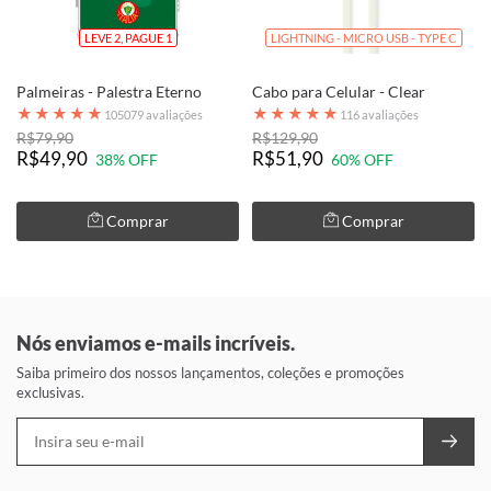
LEVE 2, PAGUE 1
LIGHTNING - MICRO USB - TYPE C
Palmeiras - Palestra Eterno
Cabo para Celular - Clear
★
★
★
★
★
★
★
★
★
★
105079 avaliações
116 avaliações
R$79,90
R$129,90
R$49,90
R$51,90
38% OFF
60% OFF
Comprar
Comprar
Nós enviamos e-mails incríveis.
Saiba primeiro dos nossos lançamentos, coleções e promoções
exclusivas.