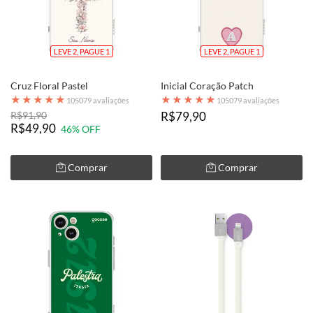
LEVE 2, PAGUE 1
LEVE 2, PAGUE 1
Cruz Floral Pastel
Inicial Coração Patch
★
★
★
★
★
★
★
★
★
★
105079 avaliações
105079 avaliações
R$91,90
R$79,90
R$49,90
46% OFF
Comprar
Comprar