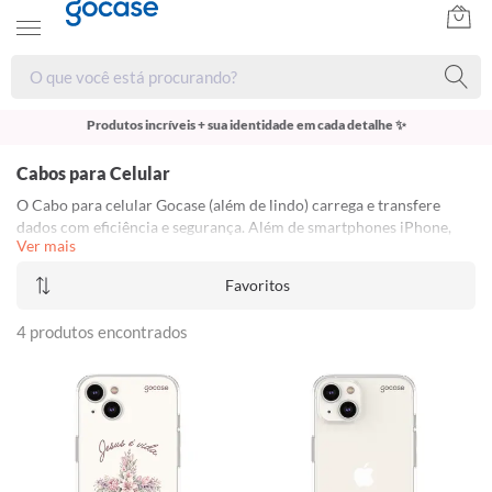
Produtos incríveis + sua identidade em cada detalhe ✨
Cabos para Celular
O Cabo para celular Gocase (além de lindo) carrega e transfere
dados com eficiência e segurança. Além de smartphones iPhone,
Ver mais
Samsung e Motorola, ele também é próprio para Câmeras GoPro,
Carregadores Portáteis e Câmeras Fotográficas. Disponíveis em
Favoritos
USB Tipo C
,
Micro USB
e
para iPhone
<3
4 produtos encontrados