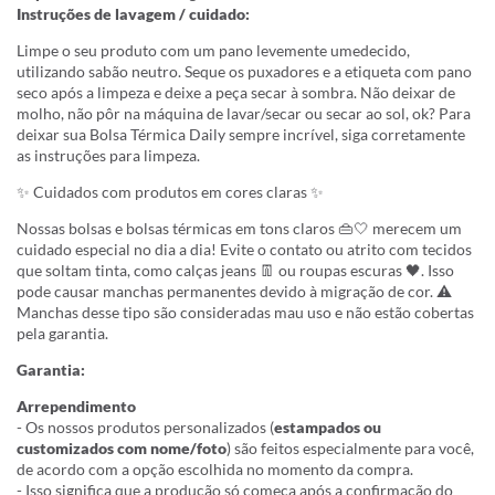
Instruções de lavagem / cuidado:
Limpe o seu produto com um pano levemente umedecido,
utilizando sabão neutro. Seque os puxadores e a etiqueta com pano
seco após a limpeza e deixe a peça secar à sombra. Não deixar de
molho, não pôr na máquina de lavar/secar ou secar ao sol, ok? Para
deixar sua Bolsa Térmica Daily sempre incrível, siga corretamente
as instruções para limpeza.
✨ Cuidados com produtos em cores claras ✨
Nossas bolsas e bolsas térmicas em tons claros 👜🤍 merecem um
cuidado especial no dia a dia! Evite o contato ou atrito com tecidos
que soltam tinta, como calças jeans 👖 ou roupas escuras 🖤. Isso
pode causar manchas permanentes devido à migração de cor. ⚠️
Manchas desse tipo são consideradas mau uso e não estão cobertas
pela garantia.
Garantia:
Arrependimento
- Os nossos produtos personalizados (
estampados ou
customizados com nome/foto
) são feitos especialmente para você,
de acordo com a opção escolhida no momento da compra.
- Isso significa que a produção só começa após a confirmação do