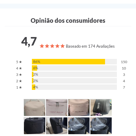
Opinião dos consumidores
4,7
Baseado em 174 Avaliações
86%
5 ★
150
6%
4 ★
10
2%
3 ★
3
2%
2 ★
4
4%
1 ★
7