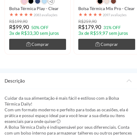
+2
Bolsa Térmica Play - Clear
Bolsa Térmica Mix Pro - Clear
★
★
★
★
★
★
★
★
★
★
2083 avaliações
2097 avaliações
R$199,90
R$259,90
R$99,90
R$179,90
50% OFF
31% OFF
3x de R$33,30 sem juros
3x de R$59,97 sem juros
Comprar
Comprar
Descrição
Cuidar da sua alimentação é mais fácil e estiloso com a Bolsa
Térmica Daily!
Com um formato moderno e perfeito para todas as ocasiões, ela é
prática e possui espaço ideal para você levar a sua dieta ou itens
essenciais para onde quiser🙂
A Bolsa Térmica Daily é indispensável por seus diferenciais. Conta
com um bolso interno para armazenar talheres ou outros pertences