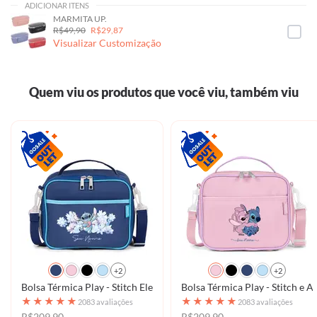
ADICIONAR ITENS
MARMITA UP.
R$49,90
R$29,87
Visualizar Customização
Quem viu os produtos que você viu, também viu
+2
+2
Bolsa Térmica Play - Stitch Elegant Flower
Bolsa Térmica Play - Stitc
★
★
★
★
★
★
★
★
★
★
2083 avaliações
2083 avaliações