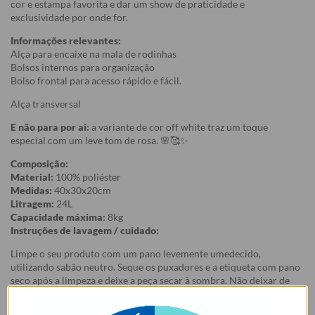
cor e estampa favorita e dar um show de praticidade e
exclusividade por onde for.
Informações relevantes:
Alça para encaixe na mala de rodinhas
Bolsos internos para organização
Bolso frontal para acesso rápido e fácil.
Alça transversal
E não para por ai:
a variante de cor off white traz um toque
especial com um leve tom de rosa. 🌸🥰✨
Composição:
Material:
100% poliéster
Medidas:
40x30x20cm
Litragem:
24L
Capacidade máxima:
8kg
Instruções de lavagem / cuidado:
Limpe o seu produto com um pano levemente umedecido,
utilizando sabão neutro. Seque os puxadores e a etiqueta com pano
seco após a limpeza e deixe a peça secar à sombra. Não deixar de
molho, não pôr na máquina de lavar/secar ou secar ao sol, ok? Para
deixar sua Bolsa de Viagem Moove sempre incrível, siga