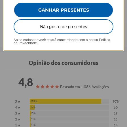
GANHAR PRESENTES
Prazo de Postagem
Não gosto de presentes
Ao se cadastrar você estará concordando com a nossa
Política
de Privacidade.
Opinião dos consumidores
4,8
Baseado em 1.086 Avaliações
90%
5 ★
978
6%
4 ★
60
2%
3 ★
19
1%
2 ★
15
1%
1 ★
14