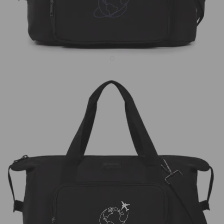
Bolsa Moove - World Tour
R$269,90
1086
avaliações
R$219,90
19% OFF
3x de R$73,30 sem juros
Bolsa Moove a partir de R$199,90!
Preta
Off White
Marrom