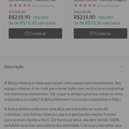
★
★
★
★
★
★
★
★
★
★
2178 avaliações
2178 avaliações
R$269,90
R$269,90
R$219,90
R$219,90
19% OFF
19% OFF
3x de R$73,30 sem juros
3x de R$73,30 sem juros
Comprar
Comprar
Descrição
A Bolsa Moove é ideal para quem está sempre em movimento. Seu
espaço interno é incrível para levar tudo com você e te acompanhar
nos melhores momentos. Vai viajar e sempre precisa comprar uma
mala extra na volta? A Bolsa Moove é sua nova companheira FIEL!
A bolsa ainda conta com uma alça para encaixe na mala de
rodinhas, com bolsos internos para organização e bolso frontal
para acesso rápido e fácil. De forma prática, ela tem tecido 100%
poliéster que tem uma ótima durabilidade. Corre pra escolher sua