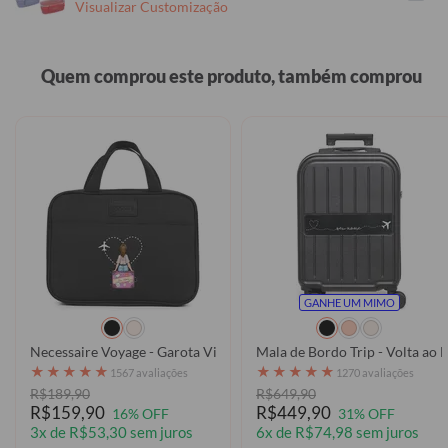
Visualizar Customização
Quem comprou este produto, também comprou
GANHE UM MIMO
Necessaire Voyage - Garota Viagem
Mala de Bordo Trip - Volta ao
★
★
★
★
★
★
★
★
★
★
1567 avaliações
1270 avaliações
R$189,90
R$649,90
R$159,90
R$449,90
16% OFF
31% OFF
3x de R$53,30 sem juros
6x de R$74,98 sem juros