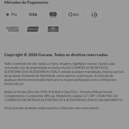
Métodos de Pagamento
Pix
Copyright © 2026 Gocase. Todos os direitos reservados.
Todo o conteúdo do site, todas as fotos, imagens, logotipos, marcas, layout, aqui
veículados são de propriedade exclusiva da GO COMÉRCIO DE ARTIGOS
ELETRÔNICOS E ACESSÓRIOS LTDA. É vedada qualquer reprodução, total ou parcial,
de qualquer elemento de identidade, sem expressa autorização. A violação de
qualquer direito mencionado implicará na responsabilização cível e criminal nos
termos da Lei.
Rodovia Fernão Dias, Km 9745, S/N, Bairro Dos Pires - Extrema/Minas Gerais.
Complemento: Condomínio VBI Log, Módulo B1, Galpão G7. CEP: 37640-950. GO
COMÉRCIO DE ARTIGOS ELETRÔNICOS E ACESSÓRIOS LTDA 22.165.464/0003-52
Os preços dos produtos estão sujeitos a alteração sem aviso prévio.