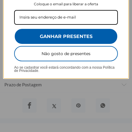
detalhes antes de finalizar a compra, como modelo, estampa e
Coloque o email para liberar a oferta
variações escolhidas.
- Após o início da produção,
não é possível realizar
cancelamentos ou alterações
, pois o produto não pode retornar
ao estoque.
GANHAR PRESENTES
Defeito
- O produto tem uma garantia de 90 dias contra defeitos de
fabricação, costura e montagem, e 6 meses contra defeitos de
Não gosto de presentes
personalização.
*A imagem do produto é ilustrativa e pode variar de tonalidade e
Ao se cadastrar você estará concordando com a nossa
Política
cor de acordo com a configuração de cada tela.
de Privacidade.
Prazo de Postagem