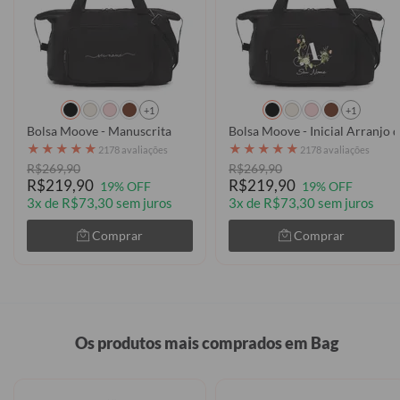
+1
+1
Bolsa Moove - Manuscrita
Bolsa Moove - Inicial Arra
★
★
★
★
★
★
★
★
★
★
2178 avaliações
2178 avaliações
R$269,90
R$269,90
R$219,90
R$219,90
19% OFF
19% OFF
3x de R$73,30 sem juros
3x de R$73,30 sem juros
Comprar
Comprar
Os produtos mais comprados em Bag