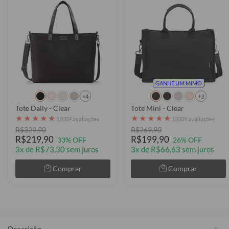
GANHE UM MIMO
+4
+3
Tote Daily - Clear
Tote Mini - Clear
★
★
★
★
★
★
★
★
★
★
12009 avaliações
12009 avaliações
R$329,90
R$269,90
R$219,90
R$199,90
33% OFF
26% OFF
3x de R$73,30 sem juros
3x de R$66,63 sem juros
Comprar
Comprar