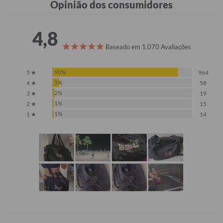
Opinião dos consumidores
4,8
Baseado em 1.070 Avaliações
90%
5 ★
964
5%
4 ★
58
2%
3 ★
19
1%
2 ★
15
1%
1 ★
14