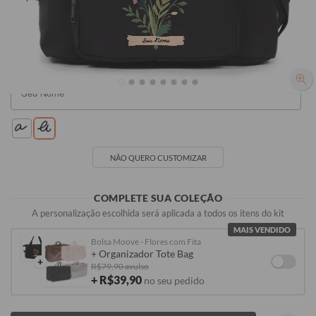
R$219,90
R$219,90
R$219,90
Seu Nome
NÃO QUERO CUSTOMIZAR
COMPLETE SUA COLEÇÃO
A personalização escolhida será aplicada a todos os itens do kit
MAIS VENDIDO
Bolsa Moove - Flores com Fita
+ Organizador Tote Bag
+
R$79,90 avulso
+ R$39,90
no seu pedido