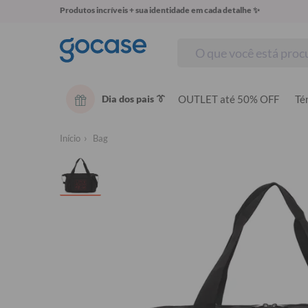
Produtos incríveis + sua identidade em cada detalhe ✨
Dia dos pais 👔
OUTLET até 50% OFF
Té
Início
Bag