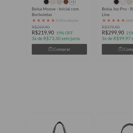
+1
Bolsa Moove - Inicial com
Bolsa Joy Pro - R
Borboletas
Line
★
★
★
★
★
★
★
★
★
★
2178 avaliações
6260
R$269,90
R$379,90
R$219,90
R$299,90
19% OFF
21
3x de R$73,30 sem juros
3x de R$99,97 
Comprar
Com