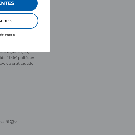
ENTES
sentes
para levar tudo
ndo com a
ma mala extra na
ara organização,
cido 100% poliéster
how de praticidade
osa. 🌸🥰✨