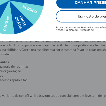
GANHAR PRES
Não gosto de pre
eal para quem está sempre em movimento. Seu espaço interno é incrível 
Ao se cadastrar você estará concorda
mpanhar nos melhores momentos. Vai viajar e sempre precisa comprar u
nossa
Política de Privacidade.
ove é sua nova companheira FIEL!
a com uma alça para encaixe na mala de rodinhas, com bolsos internos p
e e bolso frontal para acesso rápido e fácil. De forma prática, ela tem te
durabilidade. Corre pra escolher sua cor e estampa favorita e dar um s
 onde for.
vantes:
na mala de rodinhas
ra organização
ve
acesso rápido e fácil.
a variante de cor off white traz um toque especial com um leve tom de r