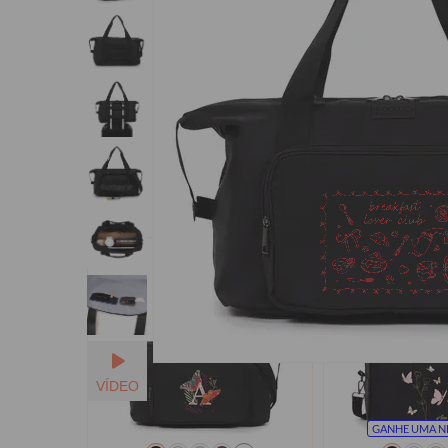
Pessoas que viram 
VÍDEO
GANHE UMA N