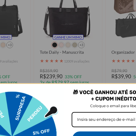
 MIMO
GANHE UM MIMO
+3
+3
Tote Daily - Manuscrita
Organizador 
★
★
★
★
★
★
★
★
★
★
9 avaliações
12009 avaliações
R$359,90
R$79,90
R$239,90
R$39,90
% OFF
33% OFF
5
sem juros
3x de R$79,97 sem juros
🎁 VOCÊ GANHOU ATÉ 50
prar
Comprar
+ CUPOM INÉDIT
Coloque o email para libe