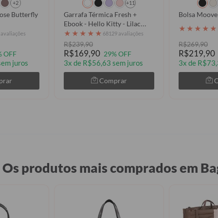
+2
+11
ose Butterfly
Garrafa Térmica Fresh +
Bolsa Moove 
Ebook - Hello Kitty - Lilac
★
★
★
★
★
Dream
★
★
★
★
★
 avaliações
68129 avaliações
R$239,90
R$269,90
R$169,90
R$219,90
% OFF
29% OFF
sem juros
3x de R$56,63 sem juros
3x de R$73,
prar
Comprar
Os produtos mais comprados em Ba