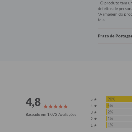
- O produto tem um
defeitos de person
*A imagem do produ
tela.
Prazo de Postag
4,8
90%
5 ★
5%
4 ★
2%
3 ★
Baseado em 1.072 Avaliações
1%
2 ★
1%
1 ★