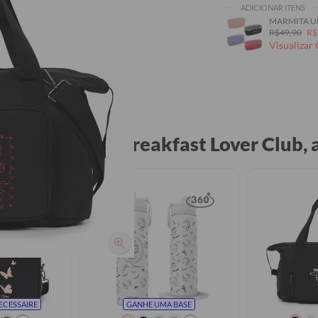
ADICIONAR ITENS
MARMITA U
R$49,90
R$
Visualizar
Bolsa Moove - Breakfast Lover Club
ECESSAIRE
GANHE UMA BASE