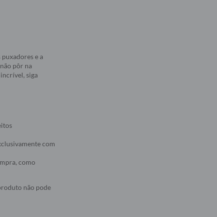
 puxadores e a
 não pôr na
ncrível, siga
eitos
 exclusivamente com
compra, como
 produto não pode