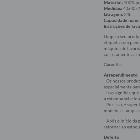
Material:
100% pol
Medidas:
40x30x
Litragem:
24L
Capacidade máxi
Instruções de lav
Limpe o seu produ
etiqueta com pano 
máquina de lavar/s
corretamente as in
Garantia:
Arrependimento
- Os nossos produt
especialmente par
- Isso significa q
a estampa selecio
- Por isso, é supe
modelo, estampa e 
- Após o início da
retornar ao estoqu
Defeito