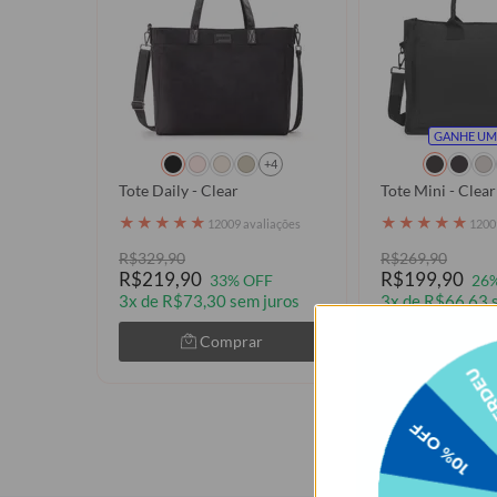
GANHE UM
+4
Tote Daily - Clear
Tote Mini - Clear
★
★
★
★
★
★
★
★
★
★
12009 avaliações
1200
R$329,90
R$269,90
R$219,90
R$199,90
33% OFF
26
3x de R$73,30 sem juros
3x de R$66,63 
Comprar
Com