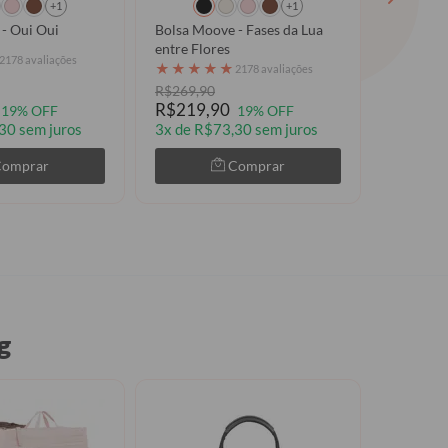
+1
+1
- Oui Oui
Bolsa Moove - Fases da Lua
Necessai
entre Flores
Clear
2178 avaliações
★
★
★
★
★
★
★
★
2178 avaliações
R$269,90
R$159,9
R$219,90
R$99,9
19% OFF
19% OFF
30 sem juros
3x de R$73,30 sem juros
3x de R$
Comprar
Comprar
g