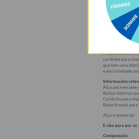
Descrição
A Bolsa Moove é id
com você e te aco
volta? A Bolsa Mo
A bolsa ainda cont
cordinha para chav
que tem uma ótima 
e exclusividade por
Informações rele
Alça para encaixe 
Bolsos internos pa
Cordinha para cha
Bolso frontal para 
Alça transversal
E não para por ai:
Composição: