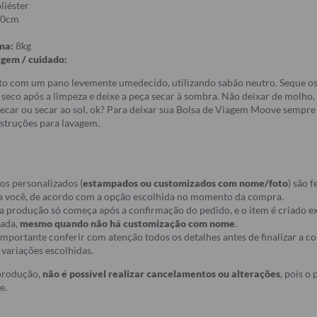
iéster
20cm
ma:
8kg
agem / cuidado:
to com um pano levemente umedecido, utilizando sabão neutro. Seque os
seco após a limpeza e deixe a peça secar à sombra. Não deixar de molho,
ecar ou secar ao sol, ok? Para deixar sua Bolsa de Viagem Moove sempre i
struções para lavagem.
os personalizados (
estampados ou customizados com nome/foto
) são f
a você, de acordo com a opção escolhida no momento da compra.
ue a produção só começa após a confirmação do pedido, e o item é criado
nada,
mesmo quando não há customização com nome
.
r importante conferir com atenção todos os detalhes antes de finalizar a 
variações escolhidas.
 produção,
não é possível realizar cancelamentos ou alterações
, pois o
e.