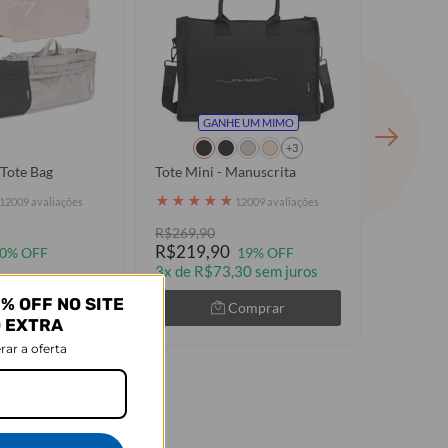
GANHE UM MIMO
+3
Tote Bag
Tote Mini - Manuscrita
Bolsa Mo
★
★
★
★
★
★
★
★
12009 avaliações
12009 avaliações
R$269,90
R$269,9
R$219,90
R$199,
0% OFF
19% OFF
3x de R$73,30 sem juros
3x de R$
% OFF NO SITE
Comprar
Comprar
O EXTRA
rar a oferta