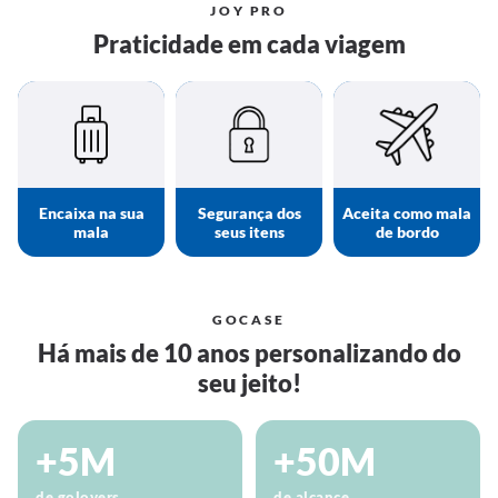
JOY PRO
Praticidade em cada viagem
Encaixa na sua
Segurança dos
Aceita como mala
mala
seus itens
de bordo
GOCASE
Há mais de 10 anos personalizando do
seu jeito!
+5M
+50M
de golovers
de alcance