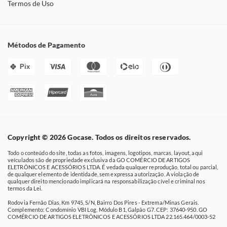
Termos de Uso
Métodos de Pagamento
Pix
Copyright © 2026 Gocase. Todos os direitos reservados.
Todo o conteúdo do site, todas as fotos, imagens, logotipos, marcas, layout, aqui
veículados são de propriedade exclusiva da GO COMÉRCIO DE ARTIGOS
ELETRÔNICOS E ACESSÓRIOS LTDA. É vedada qualquer reprodução, total ou parcial,
de qualquer elemento de identidade, sem expressa autorização. A violação de
qualquer direito mencionado implicará na responsabilização cível e criminal nos
termos da Lei.
Rodovia Fernão Dias, Km 9745, S/N, Bairro Dos Pires - Extrema/Minas Gerais.
Complemento: Condomínio VBI Log, Módulo B1, Galpão G7. CEP: 37640-950. GO
COMÉRCIO DE ARTIGOS ELETRÔNICOS E ACESSÓRIOS LTDA 22.165.464/0003-52