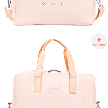
Bolsa Joy Pro - Só tem no Brasil
VER VÍDEO
20% OFF
R$319,90
R$399,90
✈️Leve, prática e feita para embarcar com você —
Bolsa Joy a
partir de R$279,90 + Mimo!
🌟Organização interna para cada
item da viagem.