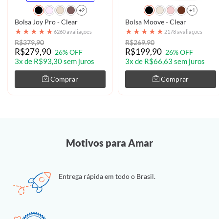
+2
+1
Bolsa Joy Pro - Clear
Bolsa Moove - Clear
★
★
★
★
★
★
★
★
★
★
6260 avaliações
2178 avaliações
R$379,90
R$269,90
R$279,90
R$199,90
26% OFF
26% OFF
3x de R$93,30 sem juros
3x de R$66,63 sem juros
Comprar
Comprar
Motivos para Amar
Entrega rápida em todo o Brasil.