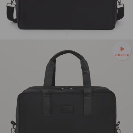
Bolsa Joy Pro - Fancy Name
VER VÍDEO
21% OFF
R$299,90
R$379,90
✈️Leve, prática e feita para embarcar com você —
Bolsa Joy a
partir de R$279,90 + Mimo!
🌟Organização interna para cada
item da viagem.