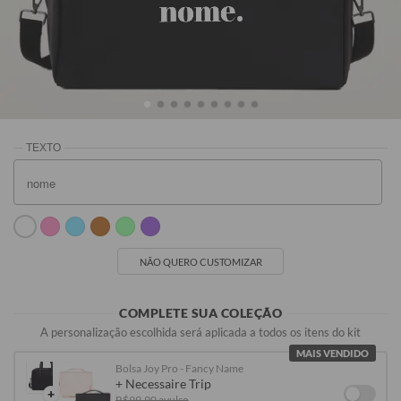
nome.
Preta
Rosa
Off White
Vinho
R$299,90
R$319,90
R$319,90
R$319,90
NÃO QUERO CUSTOMIZAR
COMPLETE SUA COLEÇÃO
A personalização escolhida será aplicada a todos os itens do kit
MAIS VENDIDO
Bolsa Joy Pro - Fancy Name
+ Necessaire Trip
+
R$99,90 avulso