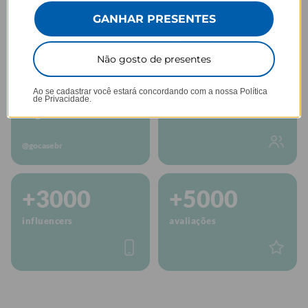
GOCASE
GANHAR PRESENTES
Há mais de 10 anos personalizando do
seu jeito!
Não gosto de presentes
+5M
+50M
Ao se cadastrar você estará concordando com a nossa
Política
de Privacidade.
de golovers
de alcance
@gocasebr
+3000
+5000
influencers
avaliações