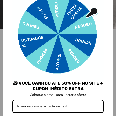
JOY PRO
Praticidade em cada viagem
🎁 VOCÊ GANHOU ATÉ 50% OFF NO SITE +
CUPOM INÉDITO EXTRA
Encaixa na sua
Segurança dos
Aceita como mala
Coloque o email para liberar a oferta
mala
seus itens
de bordo