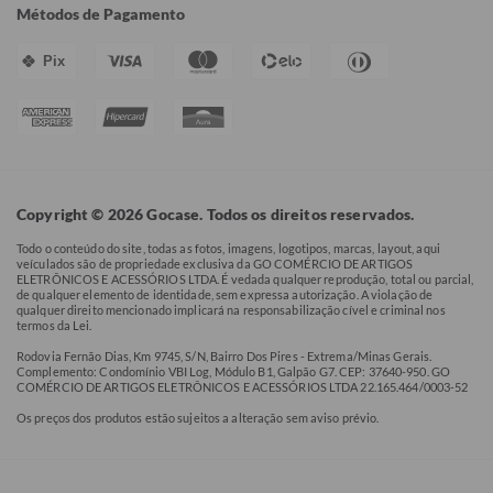
Métodos de Pagamento
Pix
Copyright © 2026 Gocase. Todos os direitos reservados.
Todo o conteúdo do site, todas as fotos, imagens, logotipos, marcas, layout, aqui
veículados são de propriedade exclusiva da GO COMÉRCIO DE ARTIGOS
ELETRÔNICOS E ACESSÓRIOS LTDA. É vedada qualquer reprodução, total ou parcial,
de qualquer elemento de identidade, sem expressa autorização. A violação de
qualquer direito mencionado implicará na responsabilização cível e criminal nos
termos da Lei.
Rodovia Fernão Dias, Km 9745, S/N, Bairro Dos Pires - Extrema/Minas Gerais.
Complemento: Condomínio VBI Log, Módulo B1, Galpão G7. CEP: 37640-950. GO
COMÉRCIO DE ARTIGOS ELETRÔNICOS E ACESSÓRIOS LTDA 22.165.464/0003-52
Os preços dos produtos estão sujeitos a alteração sem aviso prévio.