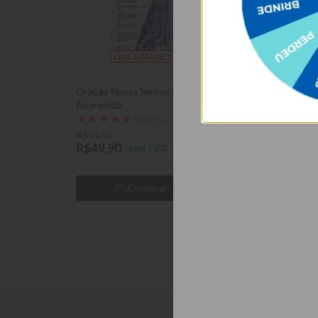
LEVE 2, PAGUE 1
LEVE 2, P
Oração Nossa Senhora
Ramos Laterais
Aparecida
★
★
★
★
★
1050
★
★
★
★
★
105079 avaliações
R$91,90
R$89,90
R$49,90
R$49,90
46% OFF
44% 
Comprar
Com