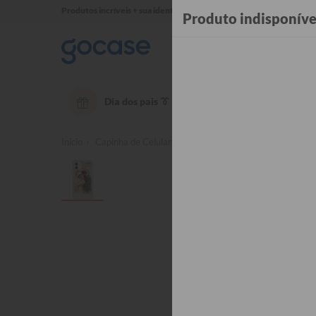
Produtos incríveis + sua identidade em cada detalhe ✨
Produto indisponíve
Dia dos pais 👔
OUTLET até 50% OFF
Té
Início
Capinha de Celular