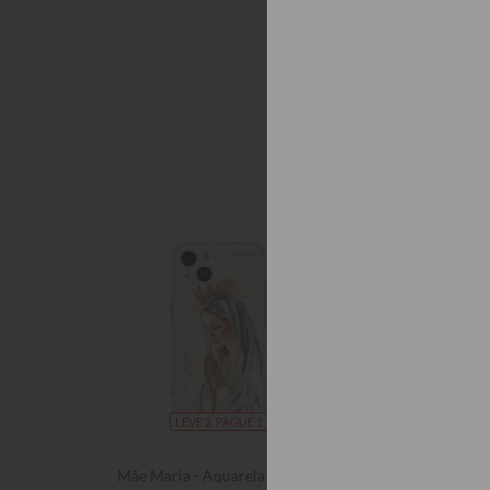
Pessoas q
LEVE 2, PAGUE 1
LEVE 2, P
Mãe Maria - Aquarela
Nossa Senhora en