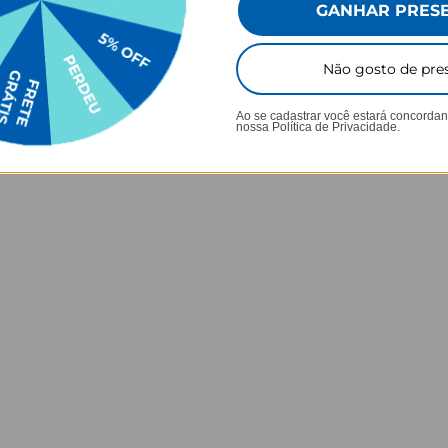
GANHAR PRES
Não gosto de pre
AGUE 1
LEVE 2, PAGUE 1
LEVE 
Ao se cadastrar você estará concorda
Mãe Maria - Rogai por Nós
Nossa Senho
nossa
Política de Privacidade.
★
★
★
★
★
★
★
★
★
★
79 avaliações
105079 avaliações
R$89,90
R$91,90
R$49,90
R$49,90
OFF
44% OFF
4
prar
Comprar