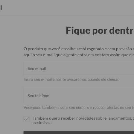
Seja Revendedor(a)
Brindes
l
Fique por dentr
rmicos
Capinhas
Bolsas e Malas
Pets
Acessórios
O produto que você escolheu está esgotado e sem previsão 
aqui o seu e-mail que a gente entra em contato assim que ele
Capinha para
Insira seu e-mail e nós te avisaremos quando ele chegar.
R$91,90
R$49,90
46% 
Você pode também inserir seu número e receber alertas no seu t
💖 Proteção, qua
✨
Leve 2, Pague 
Também quero receber novidades sobre lançamentos, 
desconto é auto
exclusivas.
*Exceto modelos 