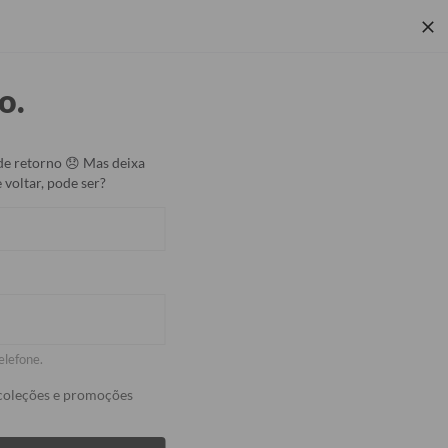
 Corporativos
Rastrear Pedido
Central de Ajuda
o.
Coleções
de retorno 😞 Mas deixa
 voltar, pode ser?
 celular Sagrada Família
2008
avaliações
OFF
elefone.
lidade e estampas que combinam com você! 📱
1
— adicione 2 capinhas ao carrinho e o
coleções e promoções
mático.
Silicone, Fascino e JOVI Y29.