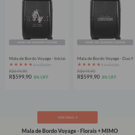
AVISE-ME QUANDO VOLTAR
AVISE-ME QUANDO VOLTAR
Mala de Bordo Voyage - Iniciais Cherry Blossom
Mala de Bordo 
★
★
★
★
★
★
★
★
★
★
6 avaliações
6 avaliações
R$649,90
R$649,90
R$599,90
R$599,90
8% OFF
8% OFF
VER MAIS
→
Mala de Bordo Voyage - Florais + MIMO