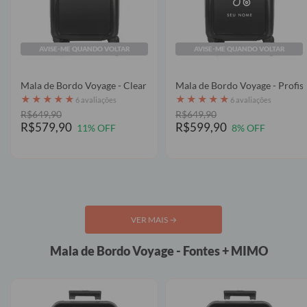
AVISE-ME QUANDO VOLTAR
AVISE-ME QUANDO VOLTAR
Mala de Bordo Voyage - Clear
Mala de Bordo
★
★
★
★
★
★
★
★
★
★
6 avaliações
6 avaliações
R$649,90
R$649,90
R$579,90
R$599,90
11% OFF
8% OFF
VER MAIS
→
Mala de Bordo Voyage - Fontes + MIMO