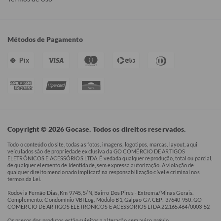
Métodos de Pagamento
Pix
Copyright © 2026 Gocase. Todos os direitos reservados.
Todo o conteúdo do site, todas as fotos, imagens, logotipos, marcas, layout, aqui
veículados são de propriedade exclusiva da GO COMÉRCIO DE ARTIGOS
ELETRÔNICOS E ACESSÓRIOS LTDA. É vedada qualquer reprodução, total ou parcial,
de qualquer elemento de identidade, sem expressa autorização. A violação de
qualquer direito mencionado implicará na responsabilização cível e criminal nos
termos da Lei.
Rodovia Fernão Dias, Km 9745, S/N, Bairro Dos Pires - Extrema/Minas Gerais.
Complemento: Condomínio VBI Log, Módulo B1, Galpão G7. CEP: 37640-950. GO
COMÉRCIO DE ARTIGOS ELETRÔNICOS E ACESSÓRIOS LTDA 22.165.464/0003-52
Os preços dos produtos estão sujeitos a alteração sem aviso prévio.