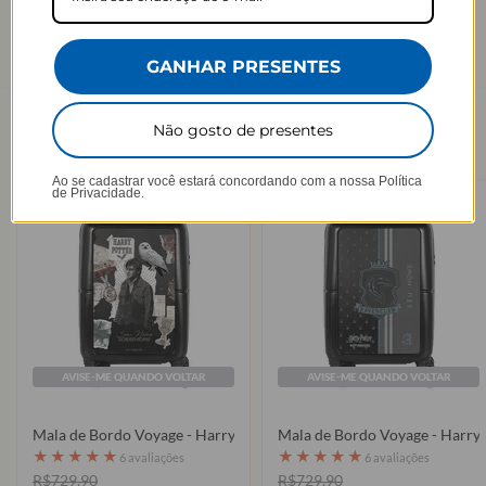
GANHAR PRESENTES
VER MAIS
→
Não gosto de presentes
Mala de Bordo Voyage - Warner + MIMO
Ao se cadastrar você estará concordando com a nossa
Política
de Privacidade.
AVISE-ME QUANDO VOLTAR
AVISE-ME QUANDO VOLTAR
Mala de Bordo Voyage - Harry Potter - Colagem
Mala de Bo
★
★
★
★
★
★
★
★
★
★
6 avaliações
6 avaliações
R$729,90
R$729,90