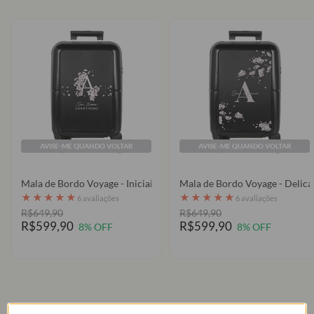
AVISE-ME QUANDO VOLTAR
AVISE-ME QUANDO VOLTAR
Mala de Bordo Voyage - Iniciais Cherry Blossom
Mala de Bordo Vo
★
★
★
★
★
★
★
★
★
★
6 avaliações
6 avaliações
R$649,90
R$649,90
R$599,90
R$599,90
8% OFF
8% OFF