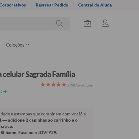
 Corporativos
Rastrear Pedido
Central de Ajuda
Coleções
 celular Sagrada Família
27387
avaliações
OFF
lidade e estampas que combinam com você! 📱
1
— adicione 2 capinhas ao carrinho e o
mático.
Silicone, Fascino e JOVI Y29.