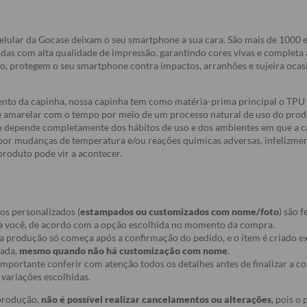
elular da Gocase deixam o seu smartphone a sua cara. São mais de 1000
idas com alta qualidade de impressão, garantindo cores vivas e completa
do, protegem o seu smartphone contra impactos, arranhões e sujeira oca
nto da capinha, nossa capinha tem como matéria-prima principal o TPU 
e amarelar com o tempo por meio de um processo natural de uso do produ
 depende completamente dos hábitos de uso e dos ambientes em que a c
a por mudanças de temperatura e/ou reações químicas adversas, infelizmen
roduto pode vir a acontecer.
os personalizados (
estampados ou customizados com nome/foto
) são f
a você, de acordo com a opção escolhida no momento da compra.
ue a produção só começa após a confirmação do pedido, e o item é criado
nada,
mesmo quando não há customização com nome
.
r importante conferir com atenção todos os detalhes antes de finalizar a 
variações escolhidas.
 produção,
não é possível realizar cancelamentos ou alterações
, pois o