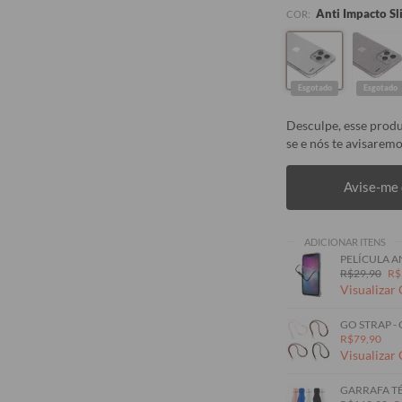
Anti Impacto Sl
COR:
Esgotado
Esgotado
Desculpe, esse produ
se e nós te avisaremo
Avise-me 
ADICIONAR ITENS
PELÍCULA A
R$29,90
R$
Visualizar
GO STRAP -
R$79,90
Visualizar
GARRAFA TÉ