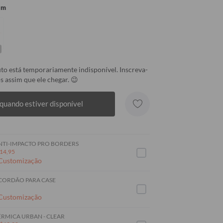
im
to está temporariamente indisponível. Inscreva-
s assim que ele chegar. 😉
quando estiver disponível
NTI-IMPACTO PRO BORDERS
14,95
 Customização
 CORDÃO PARA CASE
 Customização
RMICA URBAN - CLEAR