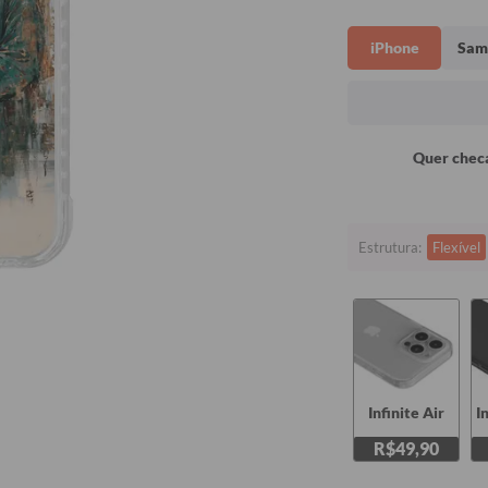
iPhone
Sam
Quer checa
Estrutura:
Flexível
Infinite Air
I
R$49,90