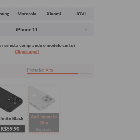
sung
Motorola
Xiaomi
JOVI
iPhone 11
r se está comprando o modelo certo?
Clique aqui!
Proteção:
Alta
Anti Impacto
nfinite Black
Slim
R$59,90
Esgotado