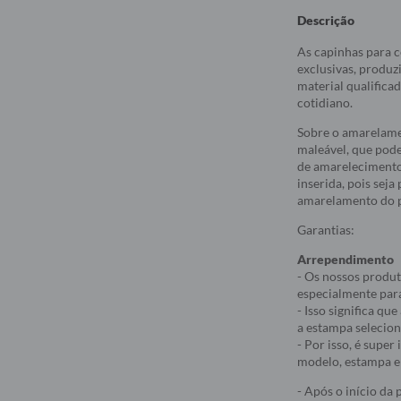
Descrição
As capinhas para c
exclusivas, produz
material qualifica
cotidiano.
Sobre o amarelame
maleável, que pod
de amarelecimento
inserida, pois sej
amarelamento do p
Garantias:
Arrependimento
- Os nossos produt
especialmente par
- Isso significa q
a estampa selecio
- Por isso, é supe
modelo, estampa e 
- Após o início da