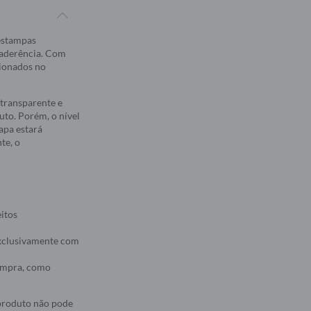
 estampas
 aderência. Com
sionados no
transparente e
to. Porém, o nível
apa estará
te, o
eitos
 exclusivamente com
compra, como
 produto não pode