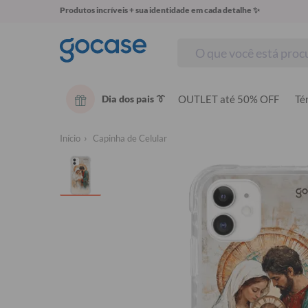
Produtos incríveis + sua identidade em cada detalhe ✨
Dia dos pais 👔
OUTLET até 50% OFF
Té
Início
Capinha de Celular