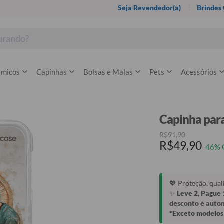
Seja Revendedor(a)
Brindes
rmicos
Capinhas
Bolsas e Malas
Pets
Acessórios
Capinha para
R$91,90
R$49,90
46% 
💖 Proteção, qua
✨
Leve 2, Pague 
desconto é auto
*Exceto modelos 