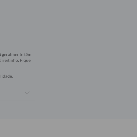
5G geralmente têm
direitinho. Fique
lidade.