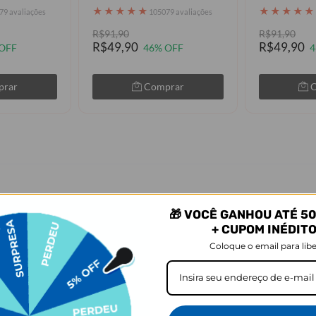
★
★
★
★
★
★
★
★
★
★
79 avaliações
105079 avaliações
R$91,90
R$91,90
R$49,90
R$49,90
OFF
46% OFF
4
prar
Comprar
ue viram Sagrada Família, acabara
🎁 VOCÊ GANHOU ATÉ 50
+ CUPOM INÉDIT
Coloque o email para libe