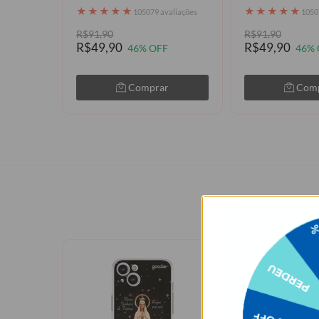
★
★
★
★
★
★
★
★
★
★
105079 avaliações
1050
R$91,90
R$91,90
R$49,90
R$49,90
46% OFF
46% 
Comprar
Com
Pessoas q