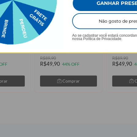
GANHAR PRES
Não gosto de pre
AGUE 1
LEVE 2, PAGUE 1
LEVE 
Ao se cadastrar você estará concorda
to um Jardim
Ramos Laterais
Mãe Maria - 
nossa
Política de Privacidade.
★
★
★
★
★
★
★
★
★
★
79 avaliações
105079 avaliações
R$89,90
R$89,90
R$49,90
R$49,90
OFF
44% OFF
4
prar
Comprar