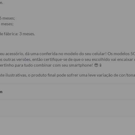
e.
6 meses;
 meses;
e fábrica: 3 meses.
seu acessório, dá uma conferida no modelo do seu celular! Os modelos 
s outras versões, então certifique-se de que o seu escolhido vai encaixar 
 certinho para tudo combinar com seu smartphone! 😎📱
 ilustrativas, o produto final pode sofrer uma leve variação de cor/tona
em