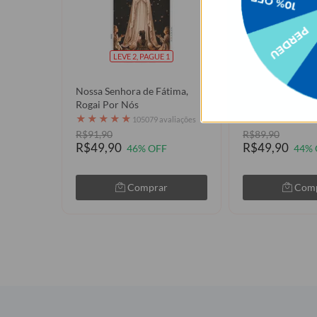
LEVE 2, PAGUE 1
LEVE 2, P
Nossa Senhora de Fátima,
Jesus, Teu Deser
Rogai Por Nós
★
★
★
★
★
1050
★
★
★
★
★
105079 avaliações
R$91,90
R$89,90
R$49,90
R$49,90
46% OFF
44% 
Comprar
Com