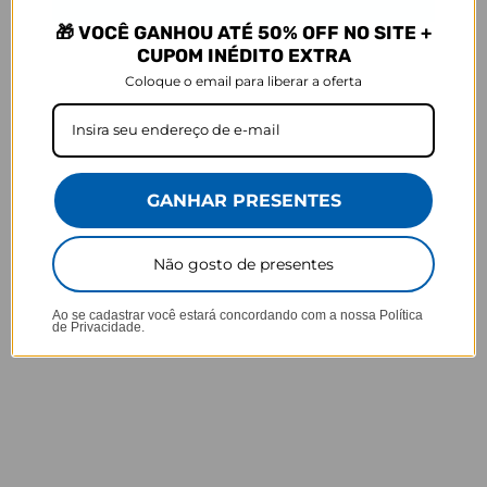
Bolso interno telado + bolso para itens úmidos
🎁 VOCÊ GANHOU ATÉ 50% OFF NO SITE +
CUPOM INÉDITO EXTRA
Faixa elástica em X
para melhor fixação dos pertences
Coloque o email para liberar a oferta
Alça superior reforçada
⚠️ Cuidados e Conservação:
GANHAR PRESENTES
🪓
Evite riscos:
não apoie a mala em superfícies ásperas.
Não gosto de presentes
⚖️
Peso ideal:
respeite o limite de peso da companhia aérea.
🧼
Limpeza fácil:
use pano úmido e sabão neutro — evite produtos
Ao se cadastrar você estará concordando com a nossa
Política
de Privacidade.
abrasivos.
🌦
Armazenamento:
mantenha em local seco e arejado, longe do
sol.
🧺 Instruções de limpeza: