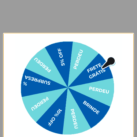
super resistente.
💎
Design Premium & Exclusivo
— estilo moderno que combina
com qualquer look de viagem.
✈️ Detalhes do Produto:
Tamanho:
Mala de bordo 20” polegadas (aprovada pela ANAC)
Medidas:
35 cm (L) x 21,5 cm (P) x 54 cm (A) – inclui alça e rodinhas
Capacidade máxima:
10 kg
Material:
90% ABS + 10% Policarbonato
Forro interno:
100% poliéster
Cadeado fixo
embutido
Haste metálica
com dois níveis de altura
4 rodas duplas
com giro 360º