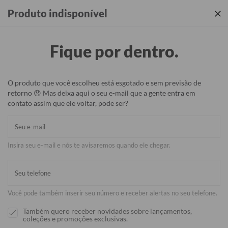
Produtos incríveis + sua identidade em cada detalhe ✨
Produto indisponível
Fique por dentro.
O produto que você escolheu está esgotado e sem previsão de
retorno 😞 Mas deixa aqui o seu e-mail que a gente entra em
contato assim que ele voltar, pode ser?
Insira seu e-mail e nós te avisaremos quando ele chegar.
Você pode também inserir seu número e receber alertas no seu telefone.
Também quero receber novidades sobre lançamentos,
coleções e promoções exclusivas.