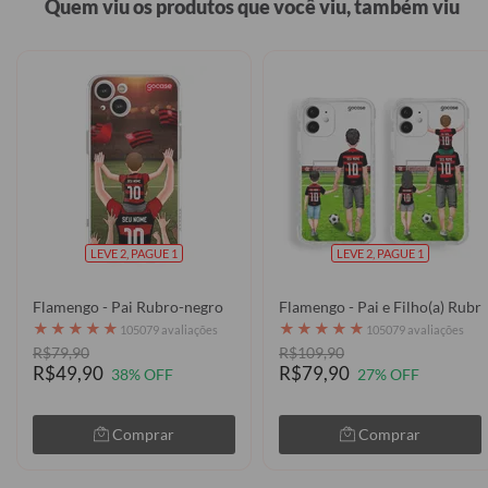
Quem viu os produtos que você viu, também viu
LEVE 2, PAGUE 1
LEVE 2, PAGUE 1
Flamengo - Pai Rubro-negro
Flamengo - Pai e Filho(a) Rub
★
★
★
★
★
★
★
★
★
★
105079 avaliações
105079 avaliações
R$79,90
R$109,90
R$49,90
R$79,90
38% OFF
27% OFF
Comprar
Comprar