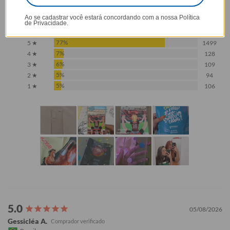
4,5
Baseado em 1.936 Avaliações
Ao se cadastrar você estará concordando com a nossa
Política
de Privacidade.
77%
5 ★
1499
7%
4 ★
128
6%
3 ★
109
5%
2 ★
94
5%
1 ★
106
05/08/2026
Gessicléa A.