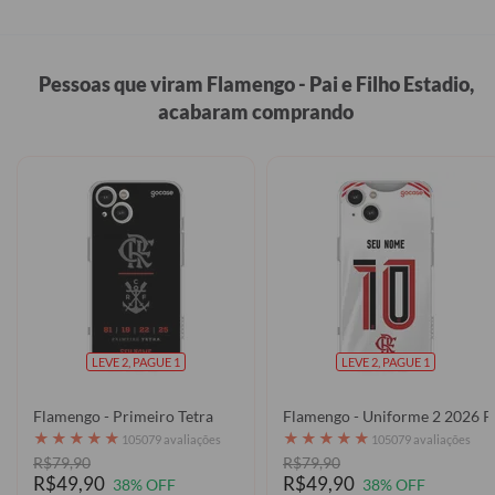
Pessoas que viram Flamengo - Pai e Filho Estadio,
acabaram comprando
LEVE 2, PAGUE 1
LEVE 2, PAGUE 1
Flamengo - Primeiro Tetra
Flamengo - Uniforme 2 2026 P
★
★
★
★
★
★
★
★
★
★
105079 avaliações
105079 avaliações
R$79,90
R$79,90
R$49,90
R$49,90
38% OFF
38% OFF