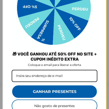
Ei, atenção aí!
Antes de garantir seu acessório, dá uma conferida no modelo do
seu celular! Os modelos 5G geralmente têm telas maiores que as
outras versões, então certifique-se de que o seu escolhido vai
encaixar direitinho. Fique de olho e escolha certinho para tudo
combinar com seu smartphone! 😎📱
*Imagens meramente ilustrativas, o produto final pode sofrer uma
leve variação de cor/tonalidade.
🎁 VOCÊ GANHOU ATÉ 50% OFF NO SITE +
Prazo de Postagem
CUPOM INÉDITO EXTRA
Coloque o email para liberar a oferta
GANHAR PRESENTES
Opinião dos consumidores
Não gosto de presentes