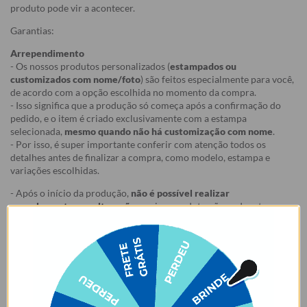
produto pode vir a acontecer.
Garantias:
Arrependimento
- Os nossos produtos personalizados (
estampados ou
customizados com nome/foto
) são feitos especialmente para você,
de acordo com a opção escolhida no momento da compra.
- Isso significa que a produção só começa após a confirmação do
pedido, e o item é criado exclusivamente com a estampa
selecionada,
mesmo quando não há customização com nome
.
- Por isso, é super importante conferir com atenção todos os
detalhes antes de finalizar a compra, como modelo, estampa e
variações escolhidas.
- Após o início da produção,
não é possível realizar
cancelamentos ou alterações
, pois o produto não pode retornar
ao estoque.
Defeito
- Descascamento: 6 meses;
- Amarelamento: 6 meses;
- Demais defeitos de fábrica: 3 meses.