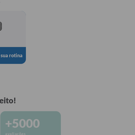
 sua rotina
eito!
+5000
avaliações