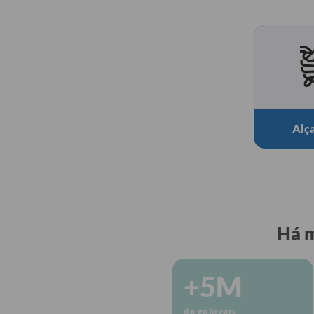
Alça
Há m
+5M
de golovers