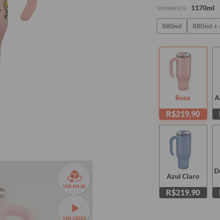
1170ml
TAMANHOS:
880ml
880ml + 
Rosa
A
R$219,90
D
Azul Claro
VER EM 3D
R$219,90
VER VÍDEO