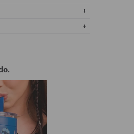
+
+
do.