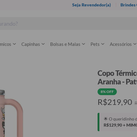
Seja Revendedor(a)
Brindes
rmicos
Capinhas
Bolsas e Malas
Pets
Acessórios
Copo Térmic
Aranha - Pat
8% OFF
R$219,90
🌟 O queridinho 
R$129,90 + MIM