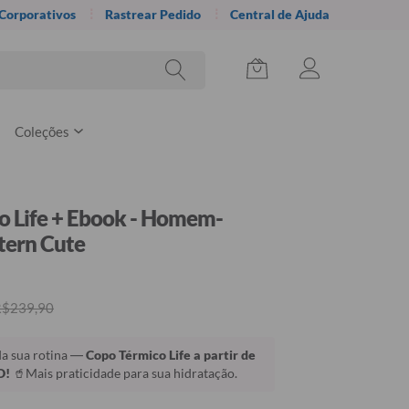
 Corporativos
Rastrear Pedido
Central de Ajuda
Coleções
o Life + Ebook - Homem-
tern Cute
R$239,90
da sua rotina —
Copo Térmico Life a partir de
O!
🥤Mais praticidade para sua hidratação.