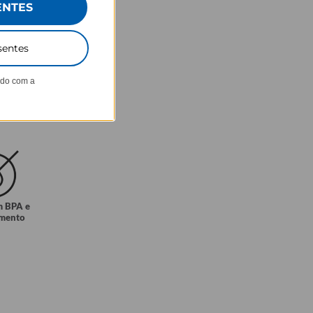
ENTES
sentes
ndo com a
m BPA e
amento
.