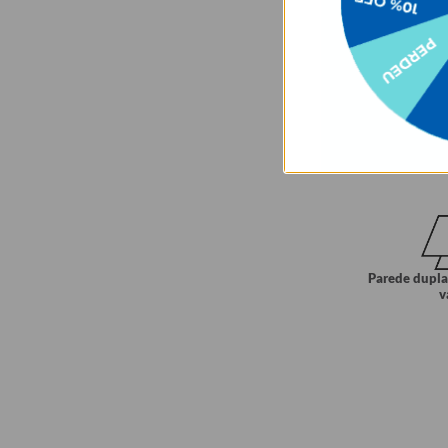
Parede dupla
v