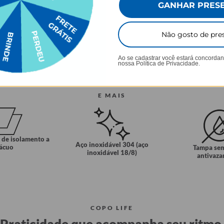
GANHAR PRES
Não gosto de pre
Ao se cadastrar você estará concorda
nossa
Política de Privacidade.
E MAIS
 de isolamento a
Aço inoxidável 304 (aço
ácuo
Tampa se
inoxidável 18/8)
antivaz
COPO LIFE
Praticidade que acompanha seu ritmo