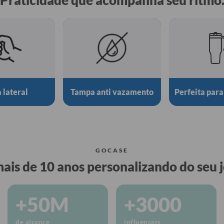
 lateral
Tampa anti vazamento
Perfeita para
GOCASE
ais de 10 anos personalizando do seu j
+50M
+3000
de alcance
influencers