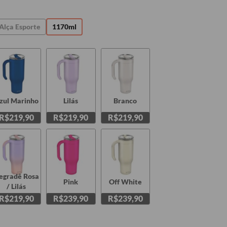
Alça Esporte
1170ml
zul Marinho
Lilás
Branco
R$219,90
R$219,90
R$219,90
egradê Rosa
Pink
Off White
/ Lilás
R$219,90
R$239,90
R$239,90