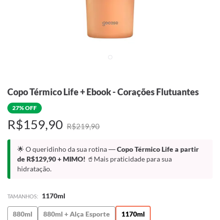
Copo Térmico Life + Ebook - Corações Flutuantes
27% OFF
R$159,90
R$219,90
🌟 O queridinho da sua rotina —
Copo Térmico Life a partir
de R$129,90 + MIMO!
🥤Mais praticidade para sua
hidratação.
1170ml
TAMANHOS:
880ml
880ml + Alça Esporte
1170ml