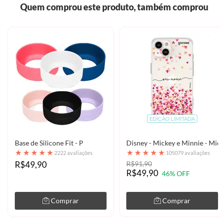
Quem comprou este produto, também comprou
EDIÇÃO LIMITADA
Base de Silicone Fit - P
Disney - Mickey e Minnie - Mic
★
★
★
★
★
★
★
★
★
★
2222 avaliações
105079 avaliações
R$49,90
R$91,90
R$49,90
46% OFF
Comprar
Comprar