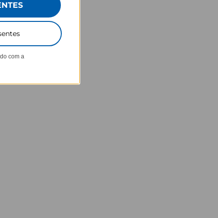
ENTES
sentes
ndo com a