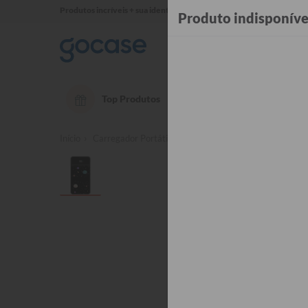
Produtos incríveis + sua identidade em cada detalhe ✨
Produto indisponíve
Top Produtos
OUTLET até 50% OFF
Té
Início
Carregador Portátil Turbo 10000mah - Capacity
Ca