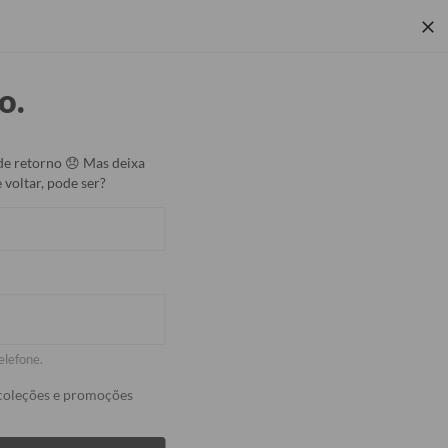
 Corporativos
Rastrear Pedido
Central de Ajuda
o.
Coleções
de retorno 😞 Mas deixa
 voltar, pode ser?
Portátil Turbo 10000mah
etinhas Manuscrita
% OFF
elefone.
coleções e promoções
til Turbo a partir de R$149,90