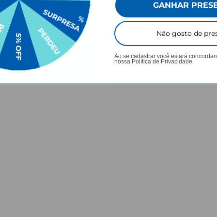
GANHAR PRES
7V/10.000 mAh
 x 1,3 cm
Não gosto de pre
Ao se cadastrar você estará concorda
nossa
Política de Privacidade.
e:
universal
 (Entrada):
5V/2A 9V/2A 12V/1.5A
trada):
5V/2.6A 9V/2A 12V/1.5A
t (Saída):
5V/3A 5V/4.5A 9V/2A 12V/1.5A
Lítio-íon Polímero
aída):
5V/3A 9V/2.22A 12V/1.67A (PD20W TURBO)
Portátil 10000 TURBO mAh
USB para alimentar seu Carregador Portátil
so carregador portátil?