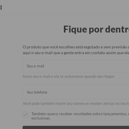
Seja Revendedor(a)
Brindes
l
Fique por dentr
rmicos
Capinhas
Bolsas e Malas
Pets
Acessórios
O produto que você escolheu está esgotado e sem previsão 
aqui o seu e-mail que a gente entra em contato assim que ele
rregador Portátil Turbo Preto
Carregador 
Preto - Plan
Insira seu e-mail e nós te avisaremos quando ele chegar.
R$269,90
R$169,90
37
Você pode também inserir seu número e receber alertas no seu t
Também quero receber novidades sobre lançamentos, 
Carregador Portá
exclusivas.