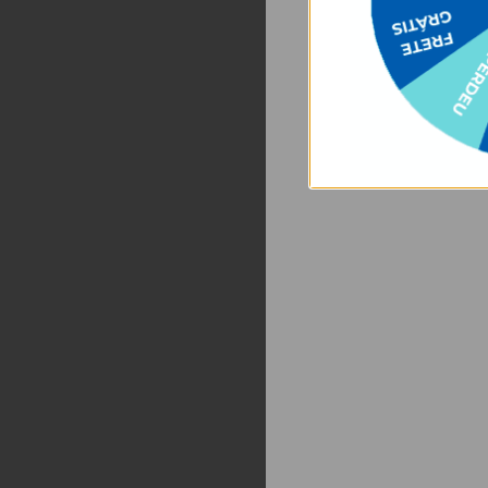
Capacidade:
3.
Tamanho:
14 x 7
Peso:
0,200g
Wireless:
não
Magsafe:
não
Compatibilidad
Material:
ABS
Micro USB Input
USB-C Input (En
USB-A 1/2 Outpu
Tipo de bateria:
USB-C Output (S
Itens Inclusos:
1x Carregador 
1x Cabo Micro-
Como carregar nos