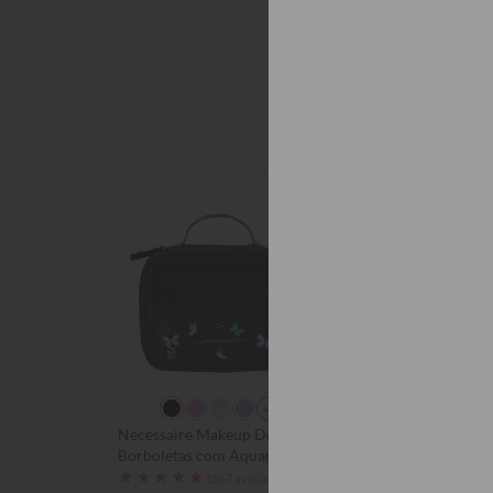
Quem
+2
Necessaire Makeup Double -
Fascino - 
Borboletas com Aquarela
★
★
★
★
★
1050
★
★
★
★
★
1567 avaliações