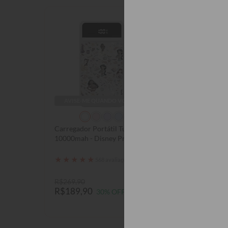
AVISE-ME QUANDO VOLTAR
GANHE UM
Carregador Portátil Turbo
Mala de Bordo Tr
10000mah - Disney Princesas
Mundo Manuscri
- Cute Princess Itens
★
★
★
★
★
1270
★
★
★
★
★
R$649,90
568 avaliações
R$449,90
31
6x de R$74,98 
R$269,90
R$189,90
30% OFF
Com