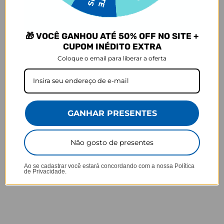
4,4
Baseado em 627 Avaliações
🎁 VOCÊ GANHOU ATÉ 50% OFF NO SITE +
79%
5 ★
493
CUPOM INÉDITO EXTRA
6%
4 ★
37
Coloque o email para liberar a oferta
4%
3 ★
23
4%
2 ★
26
7%
1 ★
48
GANHAR PRESENTES
Não gosto de presentes
Ao se cadastrar você estará concordando com a nossa
Política
de Privacidade.
27/10/2021
Anonymous