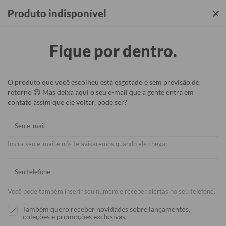
Produtos incríveis + sua identidade em cada detalhe ✨
Produto indisponível
Fique por dentro.
O produto que você escolheu está esgotado e sem previsão de
retorno 😞 Mas deixa aqui o seu e-mail que a gente entra em
contato assim que ele voltar, pode ser?
Insira seu e-mail e nós te avisaremos quando ele chegar.
Você pode também inserir seu número e receber alertas no seu telefone.
Também quero receber novidades sobre lançamentos,
coleções e promoções exclusivas.