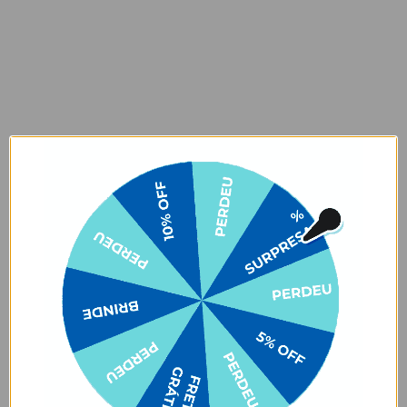
Garantia:
O produto tem uma garantia de
90 dias
contra defeitos de
fabricação e personalização.
Atenção! O Carregador Duplo possui entrada USB-A e USB-
C(turbo), para que funcione o modo turbo, o seu smartphone
precisa possuir tal tecnologia e para Iphone o cabo necessário é o
Lightning para USB-C.
Prazo de Postagem
Opinião dos consumidores