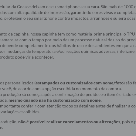
elular da Gocase deixam o seu smartphone a sua cara. São mais de 1000
idas com alta qualidade de impressão, garantindo cores vivas e completa
do, protegem o seu smartphone contra impactos, arranhões e sujeira oca
nto da capinha, nossa capinha tem como matéria-prima principal o TPU 
e amarelar com o tempo por meio de um processo natural de uso do produ
 depende completamente dos hábitos de uso e dos ambientes em que a c
a por mudanças de temperatura e/ou reações químicas adversas, infelizmen
roduto pode vir a acontecer.
os personalizados (
estampados ou customizados com nome/foto
) são f
a você, de acordo com a opção escolhida no momento da compra.
ue a produção só começa após a confirmação do pedido, e o item é criado
nada,
mesmo quando não há customização com nome
.
r importante conferir com atenção todos os detalhes antes de finalizar a 
variações escolhidas.
 produção,
não é possível realizar cancelamentos ou alterações
, pois o
e.