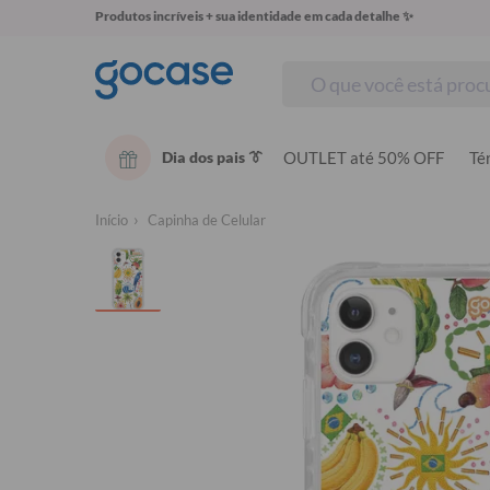
Produtos incríveis + sua identidade em cada detalhe ✨
Dia dos pais 👔
OUTLET até 50% OFF
Té
Início
Capinha de Celular