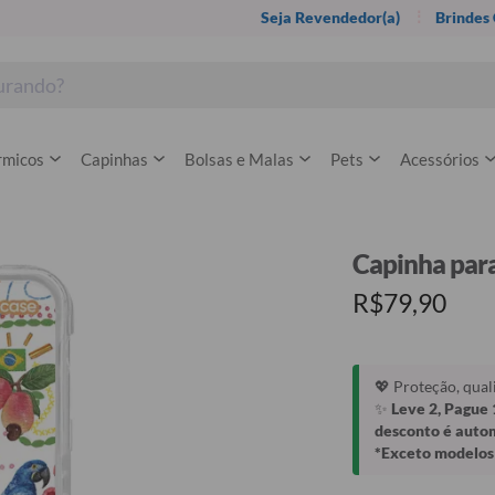
Seja Revendedor(a)
Brindes
rmicos
Capinhas
Bolsas e Malas
Pets
Acessórios
Capinha para 
R$79,90
💖 Proteção, qua
✨
Leve 2, Pague 
desconto é auto
*Exceto modelos 