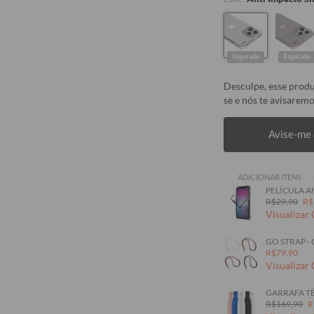
Esgotado
Esgotado
Desculpe, esse produ
se e nós te avisaremo
Avise-me 
ADICIONAR ITENS
PELÍCULA A
R$29,90
R$
Visualizar
GO STRAP -
R$79,90
Visualizar
GARRAFA TÉ
R$169,90
R