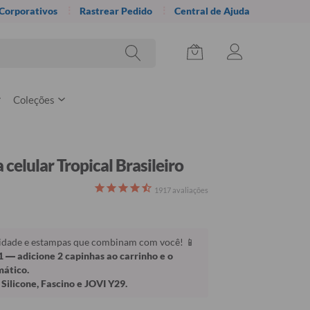
 Corporativos
Rastrear Pedido
Central de Ajuda
Coleções
celular Tropical Brasileiro
1917
avaliações
lidade e estampas que combinam com você! 📱
1
— adicione 2 capinhas ao carrinho e o
mático.
Silicone, Fascino e JOVI Y29.