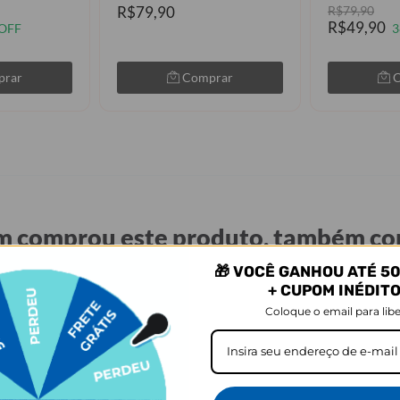
R$79,90
R$79,90
R$49,90
OFF
3
prar
Comprar
 comprou este produto, também c
🎁 VOCÊ GANHOU ATÉ 50
+ CUPOM INÉDIT
Coloque o email para libe