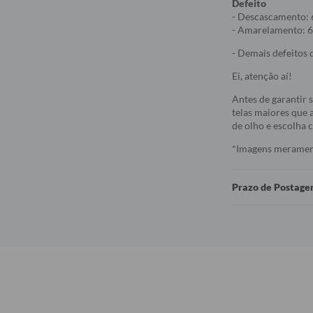
Defeito
- Descascamento: 
- Amarelamento: 6
- Demais defeitos d
Ei, atenção aí!
Antes de garantir 
telas maiores que a
de olho e escolha
*Imagens meramente
Prazo de Postag