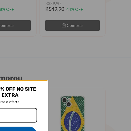
R$89,90
R$89,90
R$49,90
R$49,9
8% OFF
44% OFF
Comprar
Comprar
omprou
% OFF NO SITE
O EXTRA
rar a oferta