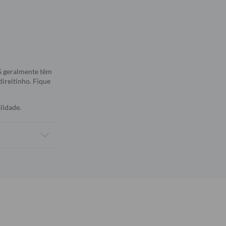
5G geralmente têm
direitinho. Fique
lidade.