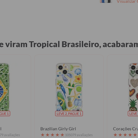
Visualizar
e viram Tropical Brasileiro, acabar
AGUE 1
LEVE 2, PAGUE 1
LEVE 
l
Brazilian Girly Girl
Corações Cr
★
★
★
★
★
★
★
★
★
★
79 avaliações
105079 avaliações