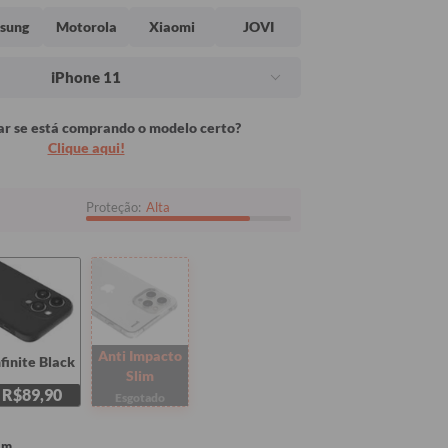
sung
Motorola
Xiaomi
JOVI
iPhone 11
r se está comprando o modelo certo?
Clique aqui!
Proteção:
Alta
Anti Impacto
nfinite Black
Slim
R$89,90
Esgotado
im