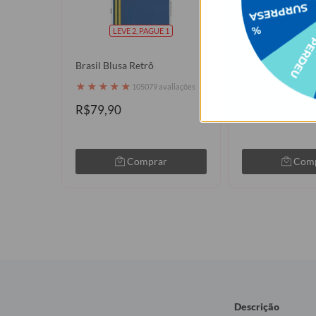
LEVE 2, PAGUE 1
Brasil Blusa Retrô
Go Strap - Cordã
★
★
★
★
★
★
★
★
★
★
105079 avaliações
60 a
R$79,90
R$79,90
Comprar
Com
Descrição