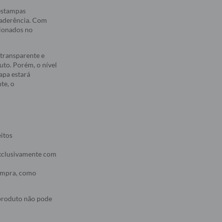
 estampas
 aderência. Com
sionados no
transparente e
to. Porém, o nível
apa estará
te, o
eitos
 exclusivamente com
compra, como
 produto não pode