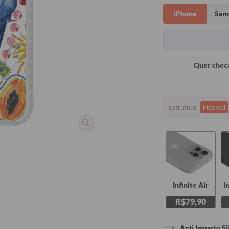
iPhone
Sam
Quer checa
Estrutura:
Flexível
Infinite Air
I
R$79,90
Anti Impacto Sl
COR: