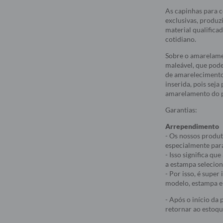
As capinhas para c
exclusivas, produz
material qualifica
cotidiano.
Sobre o amarelame
maleável, que pod
de amarelecimento
inserida, pois sej
amarelamento do p
Garantias:
Arrependimento
- Os nossos produt
especialmente par
- Isso significa q
a estampa selecio
- Por isso, é supe
modelo, estampa e 
- Após o início da
retornar ao estoqu