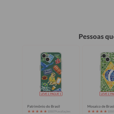
Pessoas qu
LEVE 2, PAGUE 1
LEVE 2, P
Patrimônio do Brasil
Mosaico de Brasi
★
★
★
★
★
★
★
★
★
★
105079 avaliações
1050