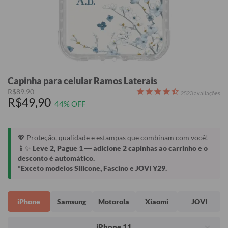
Capinha para celular Ramos Laterais
R$89,90
2523
avaliações
R$49,90
44% OFF
💖 Proteção, qualidade e estampas que combinam com você!
📱✨
Leve 2, Pague 1
— adicione 2 capinhas ao carrinho e o
desconto é automático.
*Exceto modelos Silicone, Fascino e JOVI Y29.
iPhone
Samsung
Motorola
Xiaomi
JOVI
iPhone 11