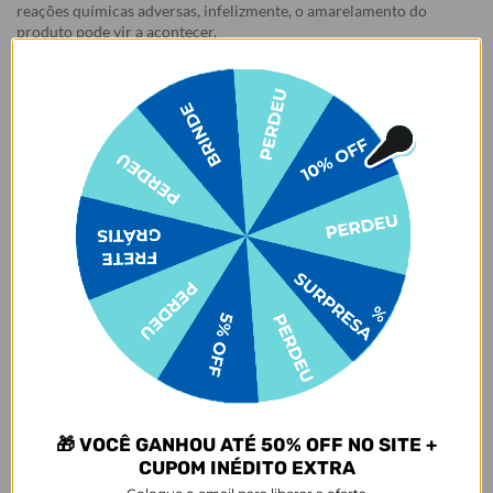
reações químicas adversas, infelizmente, o amarelamento do
produto pode vir a acontecer.
Garantias:
Arrependimento
- Os nossos produtos personalizados (
estampados ou
customizados com nome/foto
) são feitos especialmente para você,
de acordo com a opção escolhida no momento da compra.
- Isso significa que a produção só começa após a confirmação do
pedido, e o item é criado exclusivamente com a estampa
selecionada,
mesmo quando não há customização com nome
.
- Por isso, é super importante conferir com atenção todos os
detalhes antes de finalizar a compra, como modelo, estampa e
variações escolhidas.
- Após o início da produção,
não é possível realizar
cancelamentos ou alterações
, pois o produto não pode retornar
ao estoque.
Defeito
- Descascamento: 6 meses;
🎁 VOCÊ GANHOU ATÉ 50% OFF NO SITE +
- Amarelamento: 6 meses;
CUPOM INÉDITO EXTRA
- Demais defeitos de fábrica: 3 meses.