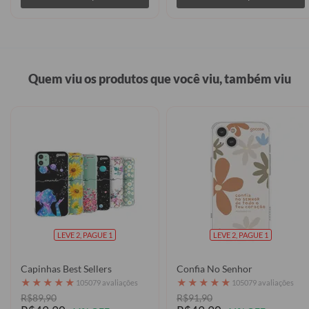
Quem viu os produtos que você viu, também viu
LEVE 2, PAGUE 1
LEVE 2, PAGUE 1
Capinhas Best Sellers
Confia No Senhor
★
★
★
★
★
★
★
★
★
★
105079 avaliações
105079 avaliações
R$89,90
R$91,90