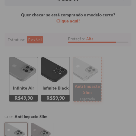
Quer checar se está comprando o modelo certo?
Clique aqui!
Proteção:
Alta
Estrutura:
Flexível
Anti Impacto
Infinite Air
Infinite Black
Slim
R$49,90
R$59,90
Esgotado
Anti Impacto Slim
COR: