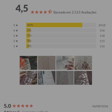
4,5
Baseado em 2.523 Avaliações
80%
5 ★
2018
6%
4 ★
156
5%
3 ★
118
5%
2 ★
115
4%
1 ★
116
06/08/2026
Adriana C.