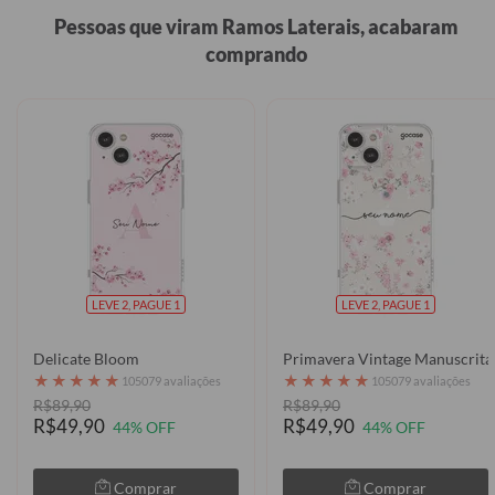
Pessoas que viram Ramos Laterais, acabaram
comprando
LEVE 2, PAGUE 1
LEVE 2, PAGUE 1
Delicate Bloom
Primavera Vintage Manuscrita
★
★
★
★
★
★
★
★
★
★
105079 avaliações
105079 avaliações
R$89,90
R$89,90
R$49,90
R$49,90
44% OFF
44% OFF
Comprar
Comprar