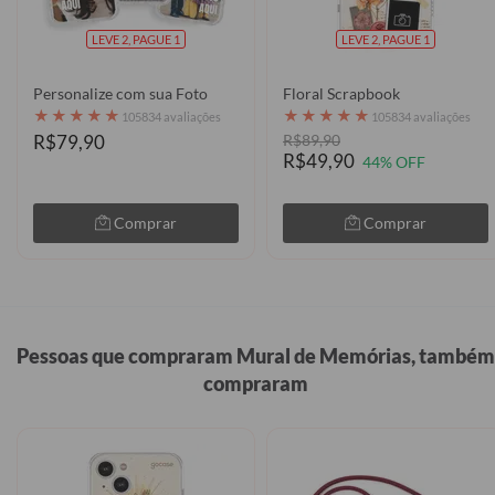
LEVE 2, PAGUE 1
LEVE 2, PAGUE 1
Personalize com sua Foto
Floral Scrapbook
★
★
★
★
★
★
★
★
★
★
105834 avaliações
105834 avaliações
R$79,90
R$89,90
R$49,90
44% OFF
Comprar
Comprar
Pessoas que compraram Mural de Memórias, também
compraram