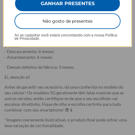
- Por isso, é super importante conferir com atenção todos os
GANHAR PRESENTES
detalhes antes de finalizar a compra, como modelo, estampa e
variações escolhidas.
Não gosto de presentes
- Após o início da produção,
não é possível realizar
cancelamentos ou alterações
, pois o produto não pode retornar
ao estoque.
Ao se cadastrar você estará concordando com a nossa
Política
de Privacidade.
Defeito
- Descascamento: 6 meses;
- Amarelamento: 6 meses;
- Demais defeitos de fábrica: 3 meses.
Ei, atenção aí!
Antes de garantir seu acessório, dá uma conferida no modelo do
seu celular! Os modelos 5G geralmente têm telas maiores que as
outras versões, então certifique-se de que o seu escolhido vai
encaixar direitinho. Fique de olho e escolha certinho para tudo
combinar com seu smartphone! 😎📱
*Imagens meramente ilustrativas, o produto final pode sofrer uma
leve variação de cor/tonalidade.