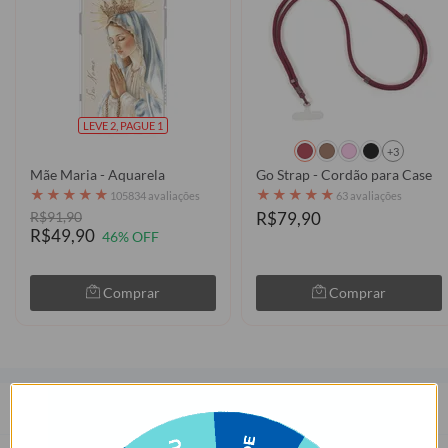
LEVE 2, PAGUE 1
+3
Mãe Maria - Aquarela
Go Strap - Cordão para Case
★
★
★
★
★
★
★
★
★
★
105834 avaliações
63 avaliações
R$91,90
R$79,90
R$49,90
46% OFF
Comprar
Comprar
Descrição