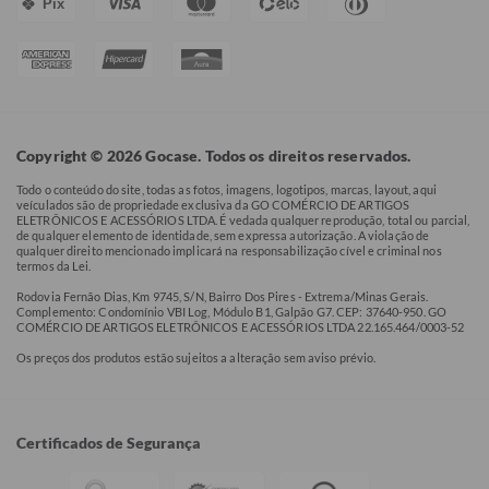
Pix
Copyright © 2026 Gocase. Todos os direitos reservados.
Todo o conteúdo do site, todas as fotos, imagens, logotipos, marcas, layout, aqui
veículados são de propriedade exclusiva da GO COMÉRCIO DE ARTIGOS
ELETRÔNICOS E ACESSÓRIOS LTDA. É vedada qualquer reprodução, total ou parcial,
de qualquer elemento de identidade, sem expressa autorização. A violação de
qualquer direito mencionado implicará na responsabilização cível e criminal nos
termos da Lei.
Rodovia Fernão Dias, Km 9745, S/N, Bairro Dos Pires - Extrema/Minas Gerais.
Complemento: Condomínio VBI Log, Módulo B1, Galpão G7. CEP: 37640-950. GO
COMÉRCIO DE ARTIGOS ELETRÔNICOS E ACESSÓRIOS LTDA 22.165.464/0003-52
Os preços dos produtos estão sujeitos a alteração sem aviso prévio.
Certificados de Segurança