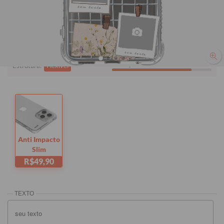
seu texto
Quer checar se está comprando o modelo certo?
Clique aqui!
i
Tem dúvidas sobre as capas?
seu texto
Proteção:
Alta
Estrutura:
Flexível
Anti Impacto
Slim
R$49,90