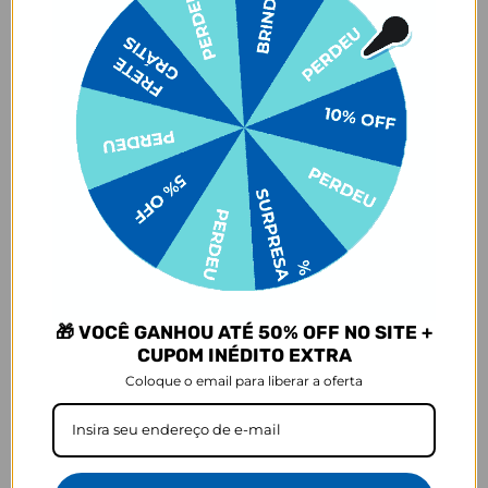
As capinhas para celular da Gocase deixam o seu smartphone a sua
cara. São mais de 1000 estampas exclusivas, produzidas com alta
qualidade de impressão, garantindo cores vivas e completa
aderência. Com material qualificado, protegem o seu smartphone
contra impactos, arranhões e sujeira ocasionados no cotidiano.
Sobre o amarelamento da capinha, nossa capinha tem como
matéria-prima principal o TPU transparente e maleável, que pode
amarelar com o tempo por meio de um processo natural de uso do
produto. Porém, o nível de amarelecimento depende
completamente dos hábitos de uso e dos ambientes em que a capa
estará inserida, pois seja por mudanças de temperatura e/ou
reações químicas adversas, infelizmente, o amarelamento do
produto pode vir a acontecer.
Garantias:
🎁 VOCÊ GANHOU ATÉ 50% OFF NO SITE +
Arrependimento
CUPOM INÉDITO EXTRA
- Os nossos produtos personalizados (
estampados ou
Coloque o email para liberar a oferta
customizados com nome/foto
) são feitos especialmente para você,
de acordo com a opção escolhida no momento da compra.
- Isso significa que a produção só começa após a confirmação do
pedido, e o item é criado exclusivamente com a estampa
selecionada,
mesmo quando não há customização com nome
.