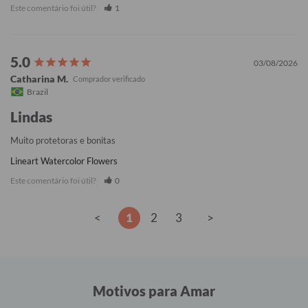
Este comentário foi útil?
1
03/08/2026
Catharina M.
Brazil
Lindas
Muito protetoras e bonitas
Lineart Watercolor Flowers
Este comentário foi útil?
0
<
1
2
3
>
Motivos para Amar