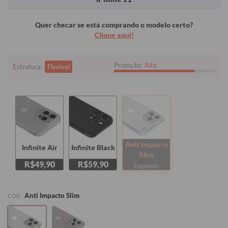
Quer checar se está comprando o modelo certo?
Clique aqui!
Proteção:
Alta
Estrutura:
Flexível
Anti Impacto
Infinite Air
Infinite Black
Slim
R$49,90
R$59,90
Esgotado
Anti Impacto Slim
COR: