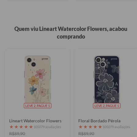
Quem viu Lineart Watercolor Flowers, acabou
comprando
LEVE 2, PAGUE 1
LEVE 2, PAGUE 1
Lineart Watercolor Flowers
Floral Bordado Pérola
★
★
★
★
★
★
★
★
★
★
105079 avaliações
105079 avaliações
R$89,90
R$89,90