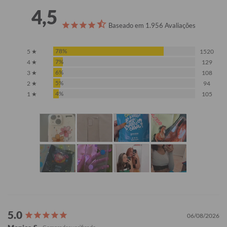
4,5
Baseado em 1.956 Avaliações
78%
5 ★
1520
7%
4 ★
129
6%
3 ★
108
5%
2 ★
94
4%
1 ★
105
06/08/2026