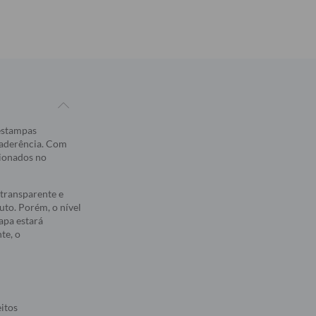
 estampas
 aderência. Com
sionados no
transparente e
to. Porém, o nível
apa estará
te, o
eitos