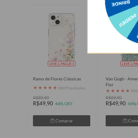
LEVE 2, PAGUE 1
LEVE 2, P
Ramo de Flores Clássicas
Van Gogh - Ame
Flor
★
★
★
★
★
105079 avaliações
★
★
★
★
★
1050
R$89,90
R$89,90
R$49,90
R$49,90
44% OFF
44% 
Comprar
Com