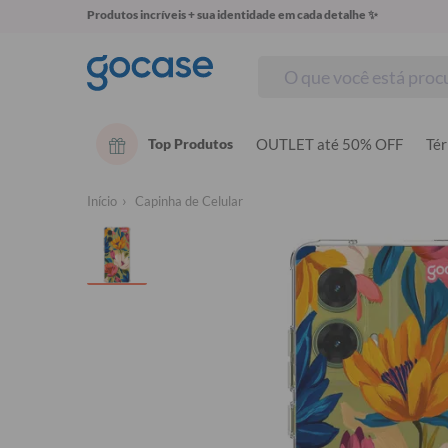
Produtos incríveis + sua identidade em cada detalhe ✨
Top Produtos
OUTLET até 50% OFF
Té
Início
Capinha de Celular