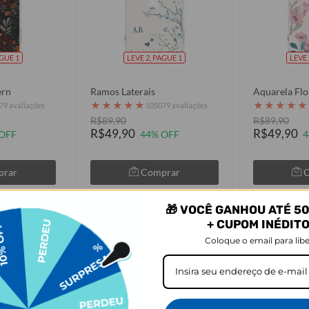
AGUE 1
LEVE 2, PAGUE 1
LEVE 
ern
Ramos Laterais
Aquarela Flo
★
★
★
★
★
★
★
★
★
★
79 avaliações
105079 avaliações
R$89,90
R$89,90
R$49,90
R$49,90
OFF
44% OFF
4
prar
Comprar
🎁 VOCÊ GANHOU ATÉ 50
+ CUPOM INÉDIT
Coloque o email para libe
 viu os produtos que você viu, tamb