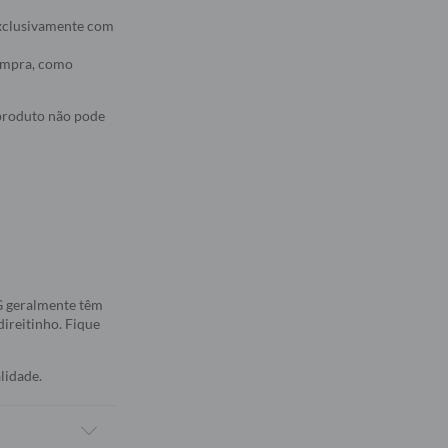
 exclusivamente com
compra, como
 produto não pode
5G geralmente têm
direitinho. Fique
lidade.