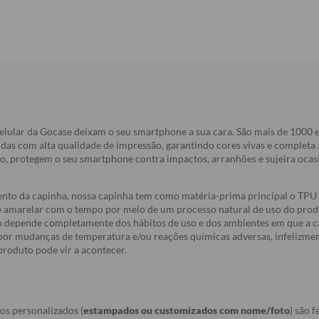
elular da Gocase deixam o seu smartphone a sua cara. São mais de 1000
idas com alta qualidade de impressão, garantindo cores vivas e completa
do, protegem o seu smartphone contra impactos, arranhões e sujeira oca
nto da capinha, nossa capinha tem como matéria-prima principal o TPU 
e amarelar com o tempo por meio de um processo natural de uso do produ
 depende completamente dos hábitos de uso e dos ambientes em que a c
a por mudanças de temperatura e/ou reações químicas adversas, infelizmen
roduto pode vir a acontecer.
os personalizados (
estampados ou customizados com nome/foto
) são f