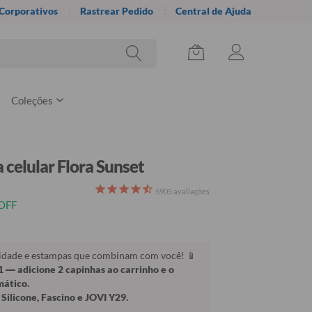
 Corporativos
Rastrear Pedido
Central de Ajuda
Coleções
 celular Flora Sunset
5905
avaliações
OFF
lidade e estampas que combinam com você! 📱
1
— adicione 2 capinhas ao carrinho e o
mático.
Silicone, Fascino e JOVI Y29.