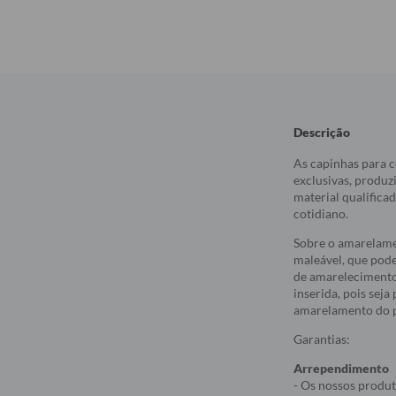
Descrição
As capinhas para c
exclusivas, produz
material qualifica
cotidiano.
Sobre o amarelame
maleável, que pod
de amarelecimento
inserida, pois sej
amarelamento do p
Garantias:
Arrependimento
- Os nossos produt