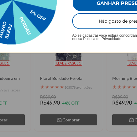
GANHAR PRES
Não gosto de pre
Ao se cadastrar você estará concorda
nossa
Política de Privacidade.
AGUE 1
LEVE 2, PAGUE 1
LEVE 
ndoeira em
Floral Bordado Pérola
Morning Blo
★
★
★
★
★
★
★
★
★
★
105079 avaliações
79 avaliações
R$89,90
R$89,90
R$49,90
R$49,90
OFF
44% OFF
4
prar
Comprar