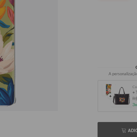
A personalização
Ca
+ 
+
R$
3x
ADI