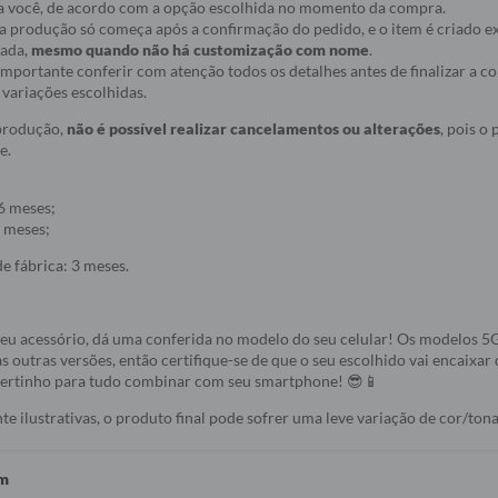
a você, de acordo com a opção escolhida no momento da compra.
ue a produção só começa após a confirmação do pedido, e o item é criado
nada,
mesmo quando não há customização com nome
.
r importante conferir com atenção todos os detalhes antes de finalizar a 
variações escolhidas.
 produção,
não é possível realizar cancelamentos ou alterações
, pois o
e.
6 meses;
 meses;
e fábrica: 3 meses.
seu acessório, dá uma conferida no modelo do seu celular! Os modelos 
s outras versões, então certifique-se de que o seu escolhido vai encaixar 
 certinho para tudo combinar com seu smartphone! 😎📱
 ilustrativas, o produto final pode sofrer uma leve variação de cor/tona
em