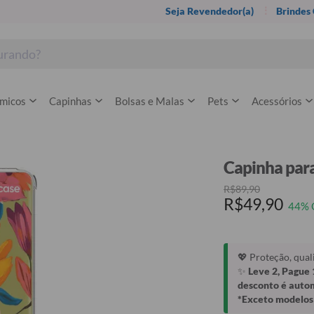
Seja Revendedor(a)
Brindes
rmicos
Capinhas
Bolsas e Malas
Pets
Acessórios
Capinha para
R$89,90
R$49,90
44% 
💖 Proteção, qua
✨
Leve 2, Pague 
desconto é auto
*Exceto modelos 