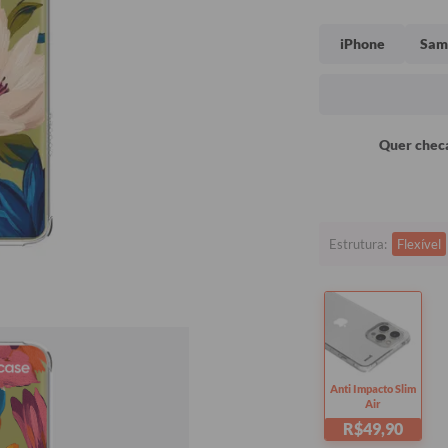
iPhone
Sam
Quer checa
Estrutura:
Flexível
Anti Impacto Slim
Air
R$49,90