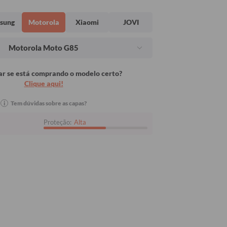
sung
Motorola
Xiaomi
JOVI
Motorola Moto G85
r se está comprando o modelo certo?
Clique aqui!
i
Tem dúvidas sobre as capas?
Proteção:
Alta