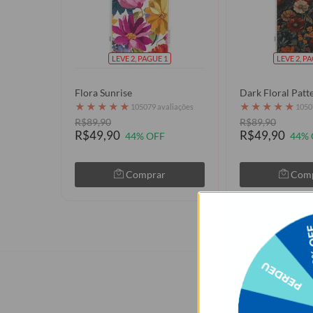
LEVE 2, PAGUE 1
LEVE 2, P
Flora Sunrise
Dark Floral Patt
★
★
★
★
★
★
★
★
★
★
105079 avaliações
1050
R$89,90
R$89,90
R$49,90
R$49,90
44% OFF
44% 
Comprar
Com
Quem