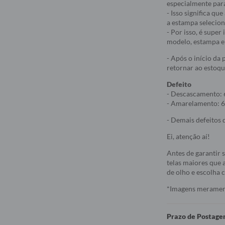
especialmente par
- Isso significa q
a estampa selecio
- Por isso, é supe
modelo, estampa e 
- Após o início da
retornar ao estoqu
Defeito
- Descascamento: 
- Amarelamento: 6
- Demais defeitos d
Ei, atenção aí!
Antes de garantir 
telas maiores que a
de olho e escolha
*Imagens meramente
Prazo de Postag