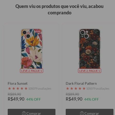
Quem viu os produtos que você viu, acabou
comprando
LEVE 2, PAGUE 1
LEVE 2, PAGUE 1
Flora Sunset
Dark Floral Pattern
★
★
★
★
★
★
★
★
★
★
105079 avaliações
105079 avaliações
R$89,90
R$89,90
R$49,90
R$49,90
44% OFF
44% OFF
Comprar
Comprar