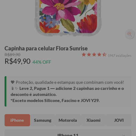
Capinha para celular Flora Sunrise
R$89,90
1947
avaliações
R$49,90
44% OFF
💖 Proteção, qualidade e estampas que combinam com você!
📱✨
Leve 2, Pague 1
— adicione 2 capinhas ao carrinho e o
desconto é automático.
*Exceto modelos Silicone, Fascino e JOVI Y29.
iPhone
Samsung
Motorola
Xiaomi
JOVI
iPhone 11