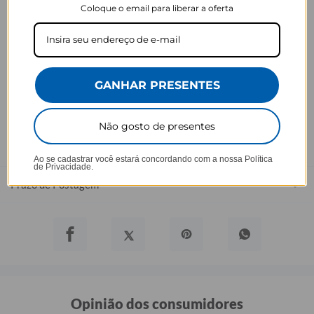
Coloque o email para liberar a oferta
- Demais defeitos de fábrica: 3 meses.
Ei, atenção aí!
Antes de garantir seu acessório, dá uma conferida no modelo do
seu celular! Os modelos 5G geralmente têm telas maiores que as
outras versões, então certifique-se de que o seu escolhido vai
GANHAR PRESENTES
encaixar direitinho. Fique de olho e escolha certinho para tudo
combinar com seu smartphone! 😎📱
Não gosto de presentes
*Imagens meramente ilustrativas, o produto final pode sofrer uma
leve variação de cor/tonalidade.
Ao se cadastrar você estará concordando com a nossa
Política
de Privacidade.
Prazo de Postagem
Opinião dos consumidores