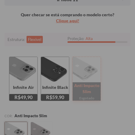
Quer checar se está comprando o modelo certo?
Clique aqui!
Proteção:
Alta
Estrutura:
Flexível
Anti Impacto
Infinite Air
Infinite Black
Slim
R$49,90
R$59,90
Esgotado
Anti Impacto Slim
COR: