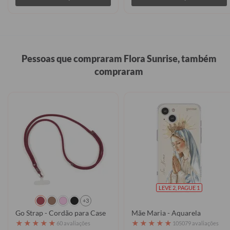
Pessoas que compraram Flora Sunrise, também
compraram
LEVE 2, PAGUE 1
+3
Go Strap - Cordão para Case
Mãe Maria - Aquarela
★
★
★
★
★
★
★
★
★
★
60 avaliações
105079 avaliações