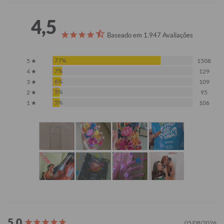
4,5
Baseado em 1.947 Avaliações
77%
5 ★
1508
7%
4 ★
129
6%
3 ★
109
5%
2 ★
95
5%
1 ★
106
05/08/2026