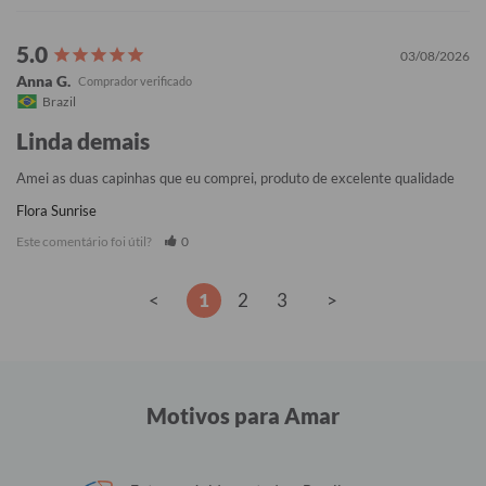
03/08/2026
Anna G.
Brazil
Linda demais
Amei as duas capinhas que eu comprei, produto de excelente qualidade
Flora Sunrise
Este comentário foi útil?
0
<
1
2
3
>
Motivos para Amar